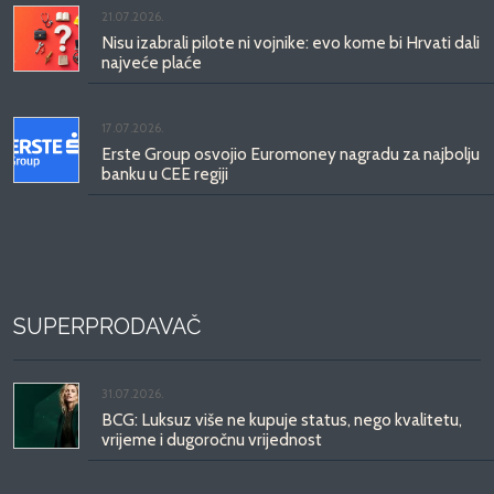
21.07.2026.
Nisu izabrali pilote ni vojnike: evo kome bi Hrvati dali
najveće plaće
17.07.2026.
Erste Group osvojio Euromoney nagradu za najbolju
banku u CEE regiji
SUPERPRODAVAČ
31.07.2026.
BCG: Luksuz više ne kupuje status, nego kvalitetu,
vrijeme i dugoročnu vrijednost