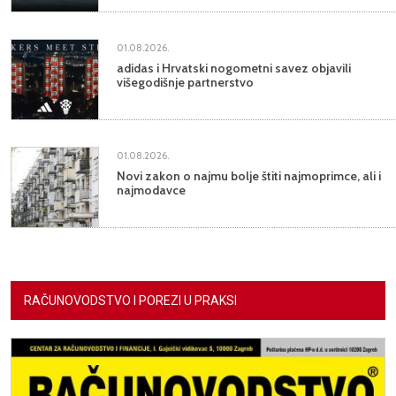
01.08.2026.
adidas i Hrvatski nogometni savez objavili
višegodišnje partnerstvo
01.08.2026.
Novi zakon o najmu bolje štiti najmoprimce, ali i
najmodavce
RAČUNOVODSTVO I POREZI U PRAKSI