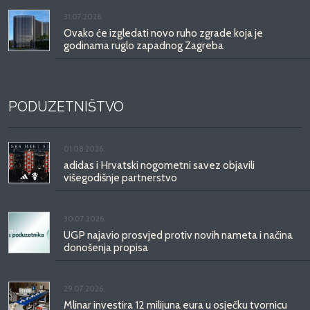
31.07.2026.
Ovako će izgledati novo ruho zgrade koja je
godinama ruglo zapadnog Zagreba
PODUZETNIŠTVO
01.08.2026.
adidas i Hrvatski nogometni savez objavili
višegodišnje partnerstvo
30.07.2026.
UGP najavio prosvjed protiv novih nameta i načina
donošenja propisa
29.07.2026.
Mlinar investira 12 milijuna eura u osječku tvornicu