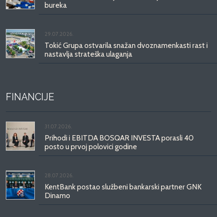
bureka
29.07.2026.
Tokić Grupa ostvarila snažan dvoznamenkasti rast i
nastavlja strateška ulaganja
FINANCIJE
31.07.2026.
Prihodi i EBITDA BOSQAR INVESTA porasli 40
posto u prvoj polovici godine
28.07.2026.
KentBank postao službeni bankarski partner GNK
Dinamo