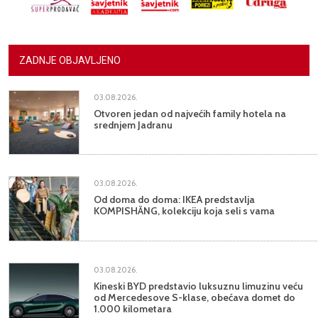
ZADNJE OBJAVLJENO
03.08.2026.
Otvoren jedan od najvećih family hotela na
srednjem Jadranu
03.08.2026.
Od doma do doma: IKEA predstavlja
KOMPISHÄNG, kolekciju koja seli s vama
03.08.2026.
Kineski BYD predstavio luksuznu limuzinu veću
od Mercedesove S-klase, obećava domet do
1.000 kilometara