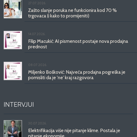
27.07.2026.
Zašto slanje poruka ne funkcionira kod 70 %
trgovaca (i kako to promijeniti)
14.07.2026.
Filip Macukić: AI pismenost postaje nova prodajna
prednost
08.07.2026.
Miljenko Bošković: Najveća prodajna pogreška je
pomisliti da je 'ne' kraj razgovora
INTERVJUI
30.07.2026.
Elektrifikacija više nije pitanje klime. Postala je
pitanje ekonomije.