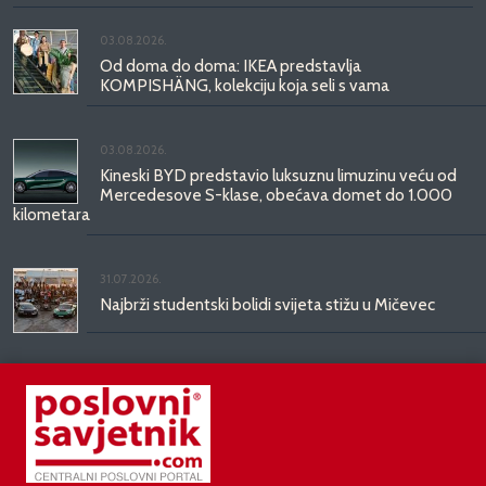
03.08.2026.
Od doma do doma: IKEA predstavlja
KOMPISHÄNG, kolekciju koja seli s vama
03.08.2026.
Kineski BYD predstavio luksuznu limuzinu veću od
Mercedesove S-klase, obećava domet do 1.000
kilometara
31.07.2026.
Najbrži studentski bolidi svijeta stižu u Mičevec
29.07.2026.
Divote Cosmetics predstavlja Hince: novo poglavlje
korejske ljepote stiže u Hrvatsku