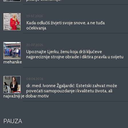
29.07.2026.
Kada odlučiš živjeti svoje snove, a ne tuđa
očekivanja
20.07.2026.
Upoznajte Ljerku, ženu koja drži ključeve
najpreciznije strojne obrade i diktira pravila u svijetu
mehanike
08.06.2026.
dr. med. Ivonne Žgaljardić: Estetski zahvat može
povećati samopouzdanje i kvalitetu života, ali
najvažniji je dobar motiv
PAUZA