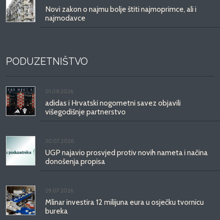
Novi zakon o najmu bolje štiti najmoprimce, ali i
najmodavce
PODUZETNIŠTVO
01.08.2026.
adidas i Hrvatski nogometni savez objavili
višegodišnje partnerstvo
30.07.2026.
UGP najavio prosvjed protiv novih nameta i načina
donošenja propisa
29.07.2026.
Mlinar investira 12 milijuna eura u osječku tvornicu
bureka