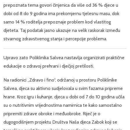
prepoznata tema govori činjenica da više od 36 % djece u
dobi od 8 do 9 godina ima prekomjernu tjelesnu masu, dok
samo 14 % roditelja prepoznaje problem kod vlastitog
djeteta. Taj podatak jasno ukazuje na velik raskorak između
stvarnog zdravstvenog stanja i percepcije problema.
Upravo zato Poliklinika Salvea nastavlja organizirati praktične
edukacije o zdravoj prehrani i dječjoj pretilosti.
Na radionici „Zdravo i fino“, održanoj u prostoru Poliklinike
Salvea, djeca su aktivno sudjelovala u svim fazama pripreme
hrane. Kroz igru i kuhanje, djeca u dobi od 7 do 10 godina učila
su o nutritivnim vrijednostima namirnica te kako samostalno
pripremiti zdrave obroke i međuobroke. Riječ je o
dugogodišnjem projektu Društva Naša djeca Zabok koji se