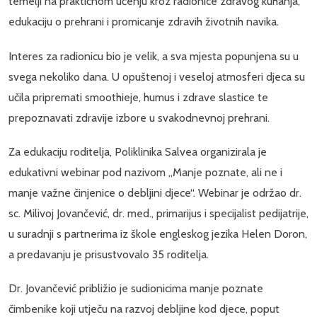
temelji na praktičnom učenju kroz radionice zdravog kuhanja,
edukaciju o prehrani i promicanje zdravih životnih navika.
Interes za radionicu bio je velik, a sva mjesta popunjena su u
svega nekoliko dana. U opuštenoj i veseloj atmosferi djeca su
učila pripremati smoothieje, humus i zdrave slastice te
prepoznavati zdravije izbore u svakodnevnoj prehrani.
Za edukaciju roditelja, Poliklinika Salvea organizirala je
edukativni webinar pod nazivom „Manje poznate, ali ne i
manje važne činjenice o debljini djece“. Webinar je održao dr.
sc. Milivoj Jovančević, dr. med., primarijus i specijalist pedijatrije,
u suradnji s partnerima iz škole engleskog jezika Helen Doron,
a predavanju je prisustvovalo 35 roditelja.
Dr. Jovančević približio je sudionicima manje poznate
čimbenike koji utječu na razvoj debljine kod djece, poput