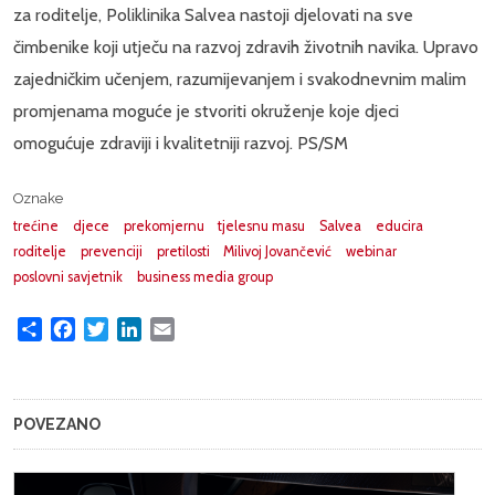
za roditelje, Poliklinika Salvea nastoji djelovati na sve
čimbenike koji utječu na razvoj zdravih životnih navika. Upravo
zajedničkim učenjem, razumijevanjem i svakodnevnim malim
promjenama moguće je stvoriti okruženje koje djeci
omogućuje zdraviji i kvalitetniji razvoj. PS/SM
Oznake
trećine
djece
prekomjernu
tjelesnu masu
Salvea
educira
roditelje
prevenciji
pretilosti
Milivoj Jovančević
webinar
poslovni savjetnik
business media group
Share
Facebook
Twitter
LinkedIn
Email
POVEZANO