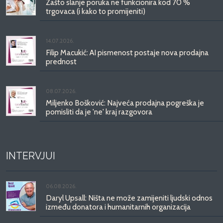
Zašto slanje poruka ne funkcionira kod 70 %
trgovaca (i kako to promijeniti)
14.07.2026.
Filip Macukić: AI pismenost postaje nova prodajna
prednost
08.07.2026.
Miljenko Bošković: Najveća prodajna pogreška je
pomisliti da je 'ne' kraj razgovora
INTERVJUI
06.08.2026.
Daryl Upsall: Ništa ne može zamijeniti ljudski odnos
između donatora i humanitarnih organizacija