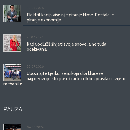
30.07.2026.
Elektrifikacija više nije pitanje klime. Postala je
pitanje ekonomije.
29.07.2026.
Kada odlučiš živjeti svoje snove, a ne tuđa
očekivanja
20.07.2026.
Upoznajte Ljerku, ženu koja drži ključeve
najpreciznije strojne obrade i diktira pravila u svijetu
mehanike
PAUZA
06.08.2026.