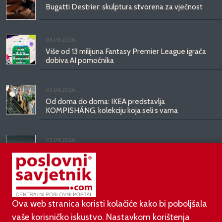
Bugatti Destrier: skulptura stvorena za vječnost
06.08.2026.
Više od 13 milijuna Fantasy Premier League igrača
dobiva AI pomoćnika
03.08.2026.
Od doma do doma: IKEA predstavlja
KOMPISHÄNG, kolekciju koja seli s vama
03.08.2026.
Kineski BYD predstavio luksuznu limuzinu veću od
Mercedesove S-klase, obećava domet do 1.000
kilometara
Ova web stranica koristi kolačiće kako bi poboljšala
vaše korisničko iskustvo. Nastavkom korištenja