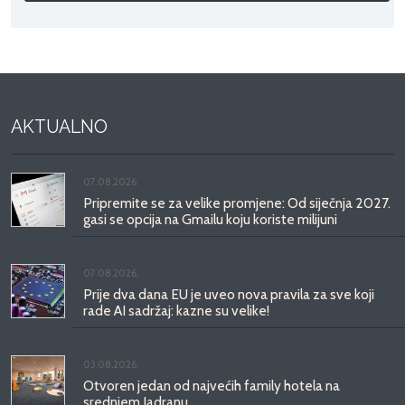
AKTUALNO
07.08.2026.
Pripremite se za velike promjene: Od siječnja 2027.
gasi se opcija na Gmailu koju koriste milijuni
07.08.2026.
Prije dva dana EU je uveo nova pravila za sve koji
rade AI sadržaj: kazne su velike!
03.08.2026.
Otvoren jedan od najvećih family hotela na
srednjem Jadranu