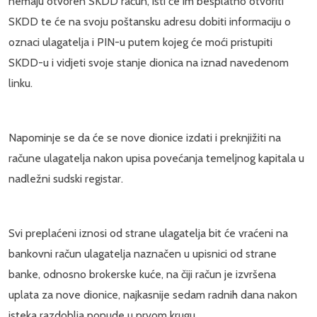
nemaju otvoren SKDD račun, isti će im besplatno otvoriti
SKDD te će na svoju poštansku adresu dobiti informaciju o
oznaci ulagatelja i PIN-u putem kojeg će moći pristupiti
SKDD-u i vidjeti svoje stanje dionica na iznad navedenom
linku.
Napominje se da će se nove dionice izdati i preknjižiti na
račune ulagatelja nakon upisa povećanja temeljnog kapitala u
nadležni sudski registar.
Svi preplaćeni iznosi od strane ulagatelja bit će vraćeni na
bankovni račun ulagatelja naznačen u upisnici od strane
banke, odnosno brokerske kuće, na čiji račun je izvršena
uplata za nove dionice, najkasnije sedam radnih dana nakon
isteka razdoblja ponude u prvom krugu.