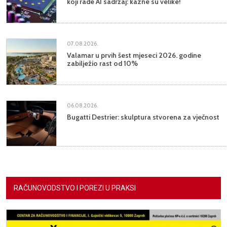
koji rade AI sadržaj: kazne su velike!
07.08.2026.
Valamar u prvih šest mjeseci 2026. godine
zabilježio rast od 10%
06.08.2026.
Bugatti Destrier: skulptura stvorena za vječnost
RAČUNOVODSTVO I POREZI U PRAKSI