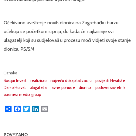
Očekivano uvrštenje novih dionica na Zagrebačku burzu
očekuju se početkom srpnja, do kada će najkasnije svi
ulagatelji koji su sudjelovali u procesu moći vidjeti svoje stanje
dionica. PS/SM
Oznake
Bosqar Invest
realizirao
najveću dokapitalizaciju
povijesti Hrvatske
Darko Horvat
ulagatelja
javne ponude
dionica
poslovni savjetnik
business media group
Share
Facebook
Twitter
LinkedIn
Email
POVEZANO