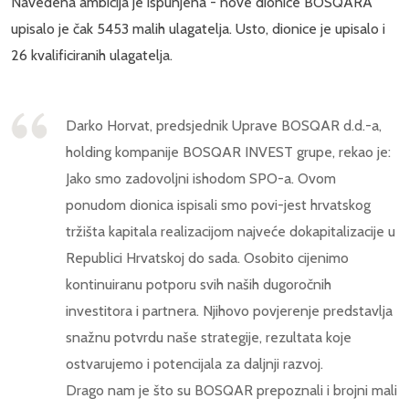
Navedena ambicija je ispunjena - nove dionice BOSQARA
upisalo je čak 5453 malih ulagatelja. Usto, dionice je upisalo i
26 kvalificiranih ulagatelja.
Darko Horvat, predsjednik Uprave BOSQAR d.d.-a,
holding kompanije BOSQAR INVEST grupe, rekao je:
Jako smo zadovoljni ishodom SPO-a. Ovom
ponudom dionica ispisali smo povi-jest hrvatskog
tržišta kapitala realizacijom najveće dokapitalizacije u
Republici Hrvatskoj do sada. Osobito cijenimo
kontinuiranu potporu svih naših dugoročnih
investitora i partnera. Njihovo povjerenje predstavlja
snažnu potvrdu naše strategije, rezultata koje
ostvarujemo i potencijala za daljnji razvoj.
Drago nam je što su BOSQAR prepoznali i brojni mali