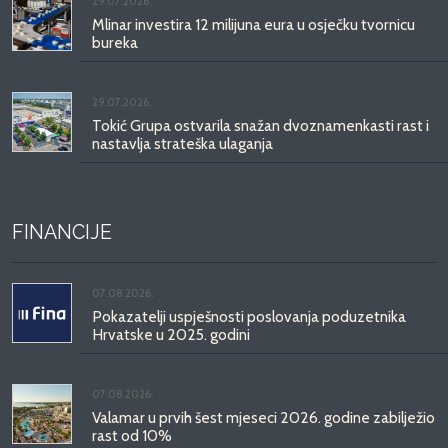
29.07.2026.
Mlinar investira 12 milijuna eura u osječku tvornicu
bureka
29.07.2026.
Tokić Grupa ostvarila snažan dvoznamenkasti rast i
nastavlja strateška ulaganja
FINANCIJE
07.08.2026.
Pokazatelji uspješnosti poslovanja poduzetnika
Hrvatske u 2025. godini
07.08.2026.
Valamar u prvih šest mjeseci 2026. godine zabilježio
rast od 10%