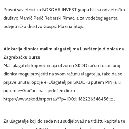
Pravni savjetnici za BOSQAR INVEST grupu bili su odvjetničko
društvo Mamić Perić Reberski Rimac, a za vodećeg agenta
odvjetničko društvo Gospić Plazina Štojs.
Alokacija dionica malim ulagateljima i uvrštenje dionica na
Zagrebačku burzu
Mali ulagatelji koji već imaju otvoren SKDD račun točan broj
dionica mogu provjeriti na svom računu ulagatelja, tako da se
prijave unutar opcije e-Ulagatelj pri SKDD-u putem PIN-a ili
putem e-Građani na sljedećem linku:
https://www.skdd.hr/portal/f?p=100:1:1182226546456::::: .
Za ulagatelje koji do sada nisu sudjelovali na tržištu kapitala te