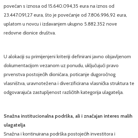
povećan s iznosa od 15.640.094,35 eura na iznos od
23.447.091,27 eura, što je povećanje od 7.806.996,92 eura,
uplatom u novcu i izdavanjem ukupno 5.882.352 nove
redovne dionice društva.
U alokaciji su primijenjeni kriteriji definirani javno objavljenom
dokumentacijom vezanom uz ponudu, uključujući pravo
prvenstva postojećih dioničara, poticanje dugoročnog
vlasništva, uravnotežena i diverzificirana vlasnička struktura te
odgovarajuća zastupljenost različitih kategorija ulagatelja.
Snažna institucionalna podrška, ali i značajan interes malih
ulagatelja
Snažna i kontinuirana podrška postojećih investitora i