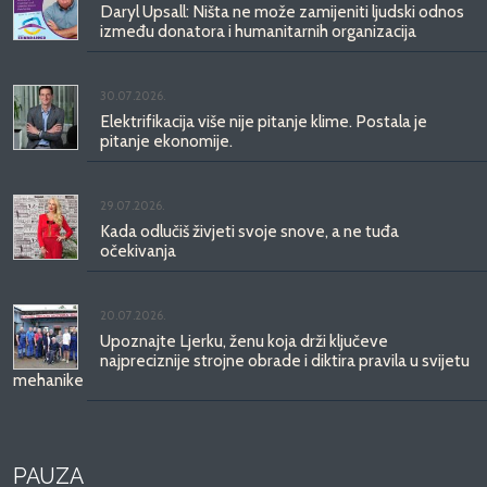
Daryl Upsall: Ništa ne može zamijeniti ljudski odnos
između donatora i humanitarnih organizacija
30.07.2026.
Elektrifikacija više nije pitanje klime. Postala je
pitanje ekonomije.
29.07.2026.
Kada odlučiš živjeti svoje snove, a ne tuđa
očekivanja
20.07.2026.
Upoznajte Ljerku, ženu koja drži ključeve
najpreciznije strojne obrade i diktira pravila u svijetu
mehanike
PAUZA