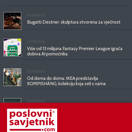
06.08.2026.
Bugatti Destrier: skulptura stvorena za vječnost
06.08.2026.
Više od 13 milijuna Fantasy Premier League igrača
dobiva AI pomoćnika
03.08.2026.
Od doma do doma: IKEA predstavlja
KOMPISHÄNG, kolekciju koja seli s vama
03.08.2026.
Kineski BYD predstavio luksuznu limuzinu veću od
Mercedesove S-klase, obećava domet do 1.000
kilometara