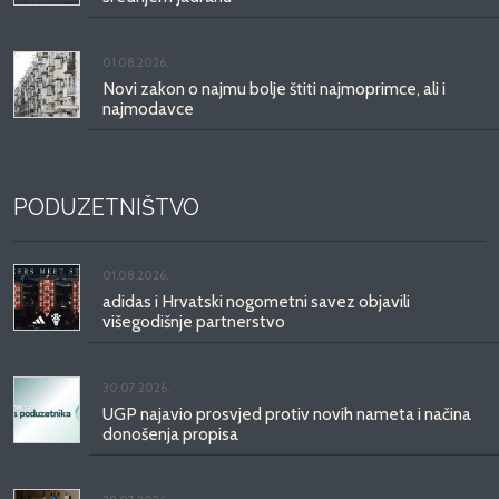
01.08.2026.
Novi zakon o najmu bolje štiti najmoprimce, ali i
najmodavce
PODUZETNIŠTVO
01.08.2026.
adidas i Hrvatski nogometni savez objavili
višegodišnje partnerstvo
30.07.2026.
UGP najavio prosvjed protiv novih nameta i načina
donošenja propisa