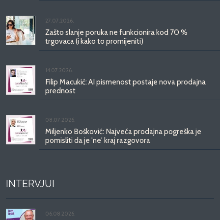
27.07.2026.
Zašto slanje poruka ne funkcionira kod 70 %
trgovaca (i kako to promijeniti)
14.07.2026.
Filip Macukić: AI pismenost postaje nova prodajna
prednost
08.07.2026.
Miljenko Bošković: Najveća prodajna pogreška je
pomisliti da je 'ne' kraj razgovora
INTERVJUI
06.08.2026.