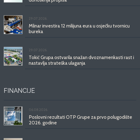
29.07.2026.
Mlinar investira 12 milijuna eura u osječku tvornicu
bureka
29.07.2026.
Tokić Grupa ostvarila snažan dvoznamenkasti rast i
nastavlja strateška ulaganja
FINANCIJE
06.08.2026.
Poslovni rezultati OTP Grupe za prvo polugodište
2026. godine