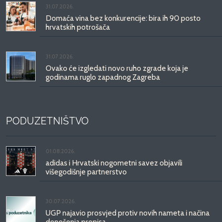
31.07.2026.
Domaća vina bez konkurencije: bira ih 90 posto
hrvatskih potrošača
31.07.2026.
Ovako će izgledati novo ruho zgrade koja je
godinama ruglo zapadnog Zagreba
PODUZETNIŠTVO
01.08.2026.
adidas i Hrvatski nogometni savez objavili
višegodišnje partnerstvo
30.07.2026.
UGP najavio prosvjed protiv novih nameta i načina
donošenja propisa