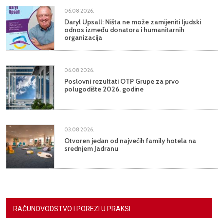
06.08.2026.
Daryl Upsall: Ništa ne može zamijeniti ljudski
odnos između donatora i humanitarnih
organizacija
06.08.2026.
Poslovni rezultati OTP Grupe za prvo
polugodište 2026. godine
03.08.2026.
Otvoren jedan od najvećih family hotela na
srednjem Jadranu
RAČUNOVODSTVO I POREZI U PRAKSI