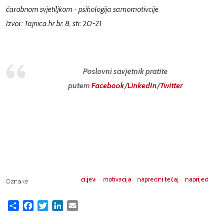
čarobnom svjetiljkom - psihologija samomotivcije
Izvor: Tajnica.hr br. 8, str. 20-21
Poslovni savjetnik pratite
putem
Facebook
/
LinkedIn
/
Twitter
ciljevi
motivacija
napredni tečaj
naprijed
Oznake
Share
Facebook
Twitter
LinkedIn
Email