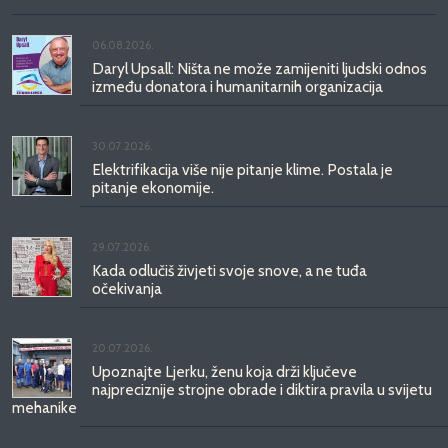
06.08.2026.
Daryl Upsall: Ništa ne može zamijeniti ljudski odnos
između donatora i humanitarnih organizacija
30.07.2026.
Elektrifikacija više nije pitanje klime. Postala je
pitanje ekonomije.
29.07.2026.
Kada odlučiš živjeti svoje snove, a ne tuđa
očekivanja
20.07.2026.
Upoznajte Ljerku, ženu koja drži ključeve
najpreciznije strojne obrade i diktira pravila u svijetu
mehanike