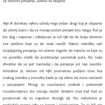
za završno penjanje, učenici se okupiše...
Nije ih dočekao njihov učitelj nego jedan drugi koji je objasnio
da učitelj kasni i da se moraju početi penjati bez njega. Put je
bio dug i naporan i zahtijevao je od njih da do kraja iskoriste
sve vještine koje su do tada naučili. Nakon nekoliko sati
iscrpljujućeg penjanja, svi učenici stigoše do mjesta za koje su
na početku mislili da predstavlja završetak puta. No tada
shvatiše da se put nastavlja i da penjanje još nije završilo.
Instruktor je, skriven od njih, promatrao pažljivo izraz lica
svakog učenika u trenutku kada je taj otkrio da mora nastaviti
s penjanjem. Mnogi su razočarano uzdisali i pokazivali
nezadovoljstvo što moraju uložiti dodatni trud baš kad su
povjerovali da su napokon dostigli cilj. No, nekolicina je
pogledala prema vrhu sa žarom i očekivanjem. To su bili oni