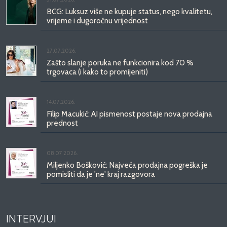
BCG: Luksuz više ne kupuje status, nego kvalitetu,
vrijeme i dugoročnu vrijednost
27.07.2026.
Zašto slanje poruka ne funkcionira kod 70 %
trgovaca (i kako to promijeniti)
14.07.2026.
Filip Macukić: AI pismenost postaje nova prodajna
prednost
08.07.2026.
Miljenko Bošković: Najveća prodajna pogreška je
pomisliti da je 'ne' kraj razgovora
INTERVJUI