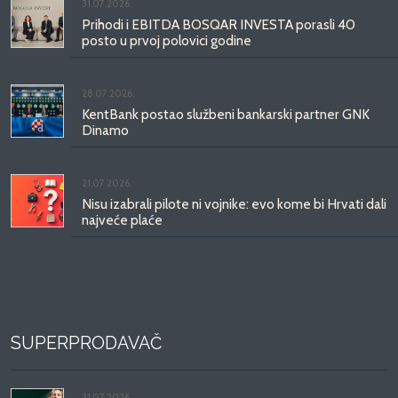
31.07.2026.
Prihodi i EBITDA BOSQAR INVESTA porasli 40
posto u prvoj polovici godine
28.07.2026.
KentBank postao službeni bankarski partner GNK
Dinamo
21.07.2026.
Nisu izabrali pilote ni vojnike: evo kome bi Hrvati dali
najveće plaće
SUPERPRODAVAČ
31.07.2026.