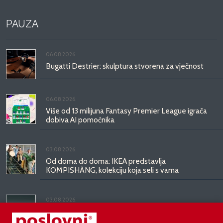
PAUZA
06.08.2026.
Bugatti Destrier: skulptura stvorena za vječnost
06.08.2026.
Više od 13 milijuna Fantasy Premier League igrača
dobiva AI pomoćnika
03.08.2026.
Od doma do doma: IKEA predstavlja
KOMPISHÄNG, kolekciju koja seli s vama
03.08.2026.
Kineski BYD predstavio luksuznu limuzinu veću od
Mercedesove S-klase, obećava domet do 1.000