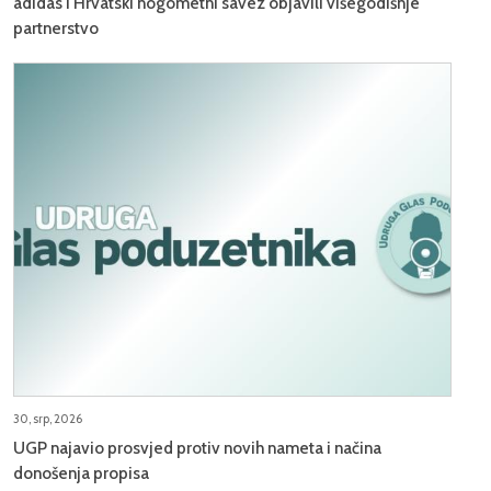
adidas i Hrvatski nogometni savez objavili višegodišnje
partnerstvo
30, srp, 2026
UGP najavio prosvjed protiv novih nameta i načina
donošenja propisa