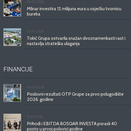
29.07.2026.
Mlinar investira 12 milijuna eura u osječku tvornicu
bureka
29.07.2026.
Tokić Grupa ostvarila snažan dvoznamenkasti rast i
nastavlja strateška ulaganja
FINANCIJE
06.08.2026.
Poslovni rezultati OTP Grupe za prvo polugodište
2026. godine
31.07.2026.
Prihodi i EBITDA BOSQAR INVESTA porasli 40
posto u prvoj polovici godine