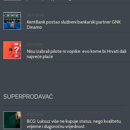
28.07.2026.
KentBank postao službeni bankarski partner GNK
Dinamo
21.07.2026.
Nisu izabrali pilote ni vojnike: evo kome bi Hrvati dali
najveće plaće
SUPERPRODAVAČ
31.07.2026.
BCG: Luksuz više ne kupuje status, nego kvalitetu,
vrijeme i dugoročnu vrijednost