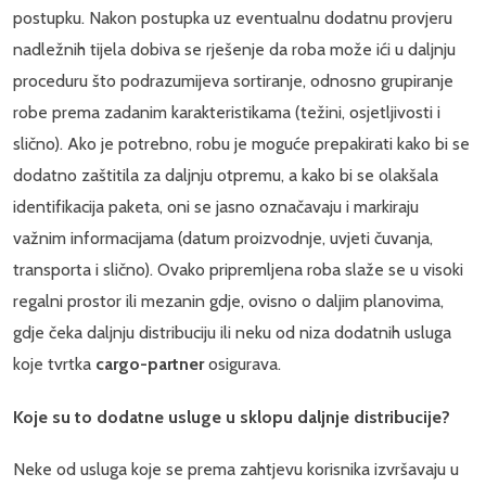
postupku. Nakon postupka uz eventualnu dodatnu provjeru
nadležnih tijela dobiva se rješenje da roba može ići u daljnju
proceduru što podrazumijeva sortiranje, odnosno grupiranje
robe prema zadanim karakteristikama (težini, osjetljivosti i
slično). Ako je potrebno, robu je moguće prepakirati kako bi se
dodatno zaštitila za daljnju otpremu, a kako bi se olakšala
identifikacija paketa, oni se jasno označavaju i markiraju
važnim informacijama (datum proizvodnje, uvjeti čuvanja,
transporta i slično). Ovako pripremljena roba slaže se u visoki
regalni prostor ili mezanin gdje, ovisno o daljim planovima,
gdje čeka daljnju distribuciju ili neku od niza dodatnih usluga
koje tvrtka
cargo-partner
osigurava.
Koje su to dodatne usluge u sklopu daljnje distribucije?
Neke od usluga koje se prema zahtjevu korisnika izvršavaju u