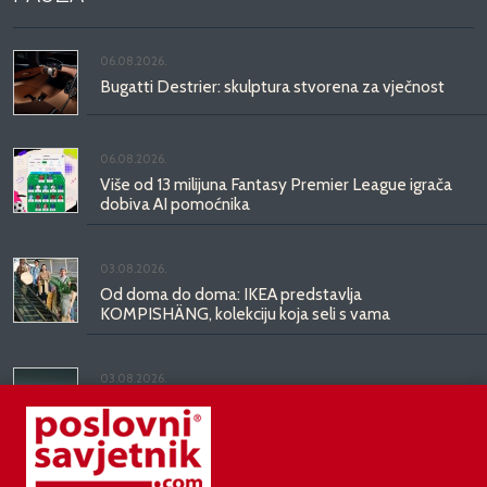
06.08.2026.
Bugatti Destrier: skulptura stvorena za vječnost
06.08.2026.
Više od 13 milijuna Fantasy Premier League igrača
dobiva AI pomoćnika
03.08.2026.
Od doma do doma: IKEA predstavlja
KOMPISHÄNG, kolekciju koja seli s vama
03.08.2026.
Kineski BYD predstavio luksuznu limuzinu veću od
Mercedesove S-klase, obećava domet do 1.000
kilometara