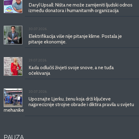
Daryl Upsall: Ništa ne može zamijeniti ljudski odnos
između donatora i humanitarnih organizacija
30.07.2026.
Elektrifikacija više nije pitanje klime. Postala je
pitanje ekonomije.
29.07.2026.
Kada odlučiš živjeti svoje snove, a ne tuđa
očekivanja
20.07.2026.
Upoznajte Ljerku, ženu koja drži ključeve
najpreciznije strojne obrade i diktira pravila u svijetu
mehanike
PAUZA