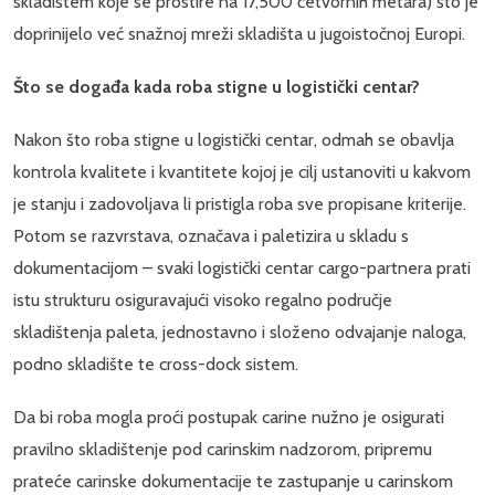
skladištem koje se prostire na 17,500 četvornih metara) što je
doprinijelo već snažnoj mreži skladišta u jugoistočnoj Europi.
Što se događa kada roba stigne u logistički centar?
Nakon što roba stigne u logistički centar, odmah se obavlja
kontrola kvalitete i kvantitete kojoj je cilj ustanoviti u kakvom
je stanju i zadovoljava li pristigla roba sve propisane kriterije.
Potom se razvrstava, označava i paletizira u skladu s
dokumentacijom – svaki logistički centar cargo-partnera prati
istu strukturu osiguravajući visoko regalno područje
skladištenja paleta, jednostavno i složeno odvajanje naloga,
podno skladište te cross-dock sistem.
Da bi roba mogla proći postupak carine nužno je osigurati
pravilno skladištenje pod carinskim nadzorom, pripremu
prateće carinske dokumentacije te zastupanje u carinskom