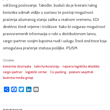
održivog poslovanja. Također, budući da je kreirani nalog
korisnika odmah vidljiv u sustavu te postoji mogućnost
praćenja ažuriranog stanja zaliha u realnom vremenu, EDI
direktno štedi vrijeme i troškove. Kako bi osigurao mogućnost
pravovremenih informacija o robi u distributivnom lancu,
cargo-partner svojim kupcima nudi i uslugu
Track and trace
koja
omogućava praćenje statusa pošiljke. PS/SM
Oznake
komentar stručnjaka
kako funkcioniraju
najveća logistička skladišta
cargo-partner
logistički centar
Co-packing
poslovni savjetnik
business media group
Share
Facebook
Twitter
LinkedIn
Email