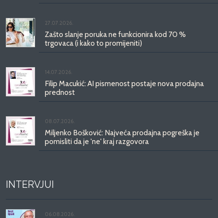
27.07.2026.
Zašto slanje poruka ne funkcionira kod 70 %
trgovaca (i kako to promijeniti)
14.07.2026.
Filip Macukić: AI pismenost postaje nova prodajna
prednost
08.07.2026.
Miljenko Bošković: Najveća prodajna pogreška je
pomisliti da je 'ne' kraj razgovora
INTERVJUI
06.08.2026.