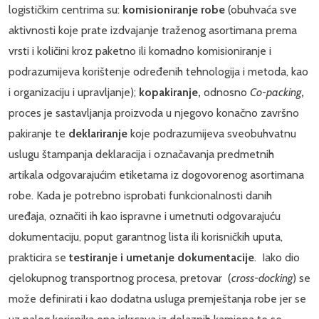
logističkim centrima su:
komisioniranje robe
(obuhvaća sve
aktivnosti koje prate izdvajanje traženog asortimana prema
vrsti i količini kroz paketno ili komadno komisioniranje i
podrazumijeva korištenje određenih tehnologija i metoda, kao
i organizaciju i upravljanje);
kopakiranje,
odnosno
Co-packing
,
proces je sastavljanja proizvoda u njegovo konačno završno
pakiranje te
deklariranje
koje podrazumijeva sveobuhvatnu
uslugu štampanja deklaracija i označavanja predmetnih
artikala odgovarajućim etiketama iz dogovorenog asortimana
robe. Kada je potrebno isprobati funkcionalnosti danih
uređaja, označiti ih kao ispravne i umetnuti odgovarajuću
dokumentaciju, poput garantnog lista ili korisničkih uputa,
prakticira se
testiranje i umetanje dokumentacije
. Iako dio
cjelokupnog transportnog procesa, pretovar (
cross-docking
) se
može definirati i kao dodatna usluga premještanja robe jer se