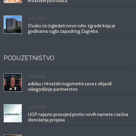
hrvatskih potrošača
31.07.2026.
Ovako će izgledati novo ruho zgrade koja je
godinama ruglo zapadnog Zagreba
PODUZETNIŠTVO
01.08.2026.
adidas i Hrvatski nogometni savez objavili
višegodišnje partnerstvo
30.07.2026.
UGP najavio prosvjed protiv novih nameta i načina
donošenja propisa