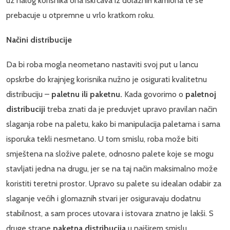
uz nalog korisnika ona iskrcava iz dolaznih kamiona te se
prebacuje u otpremne u vrlo kratkom roku.
Načini distribucije
Da bi roba mogla neometano nastaviti svoj put u lancu
opskrbe do krajnjeg korisnika nužno je osigurati kvalitetnu
distribuciju –
paletnu ili paketnu.
Kada govorimo o
paletnoj
distribuciji
treba znati da je preduvjet upravo pravilan način
slaganja robe na paletu, kako bi manipulacija paletama i sama
isporuka tekli nesmetano. U tom smislu, roba može biti
smještena na složive palete, odnosno palete koje se mogu
stavljati jedna na drugu, jer se na taj način maksimalno može
koristiti teretni prostor. Upravo su palete su idealan odabir za
slaganje većih i glomaznih stvari jer osiguravaju dodatnu
stabilnost, a sam proces utovara i istovara znatno je lakši. S
druge strane
paketna distribucija
u najširem smislu