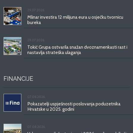
29.07.2026.
Mlinar investira 12 milijuna eura u osječku tvornicu
bureka
29.07.2026.
Tokić Grupa ostvarila snažan dvoznamenkasti rast i
nastavlja strateška ulaganja
FINANCIJE
07.08.2026.
Pokazatelji uspješnosti poslovanja poduzetnika
Hrvatske u 2025. godini
07.08.2026.