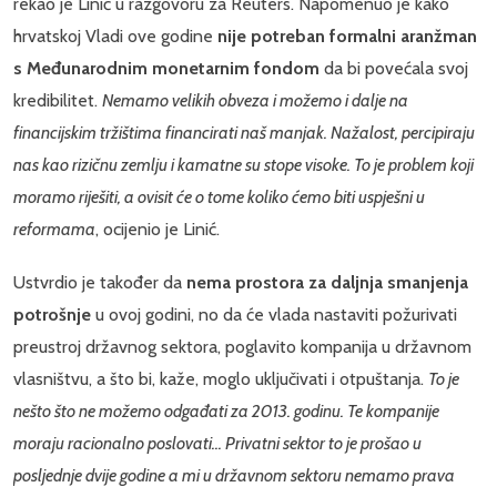
rekao je Linić u razgovoru za Reuters. Napomenuo je kako
hrvatskoj Vladi ove godine
nije potreban formalni aranžman
s Međunarodnim monetarnim fondom
da bi povećala svoj
kredibilitet.
Nemamo velikih obveza i možemo i dalje na
financijskim tržištima financirati naš manjak. Nažalost, percipiraju
nas kao rizičnu zemlju i kamatne su stope visoke. To je problem koji
moramo riješiti, a ovisit će o tome koliko ćemo biti uspješni u
reformama
, ocijenio je Linić.
Ustvrdio je također da
nema prostora za daljnja smanjenja
potrošnje
u ovoj godini, no da će vlada nastaviti požurivati
preustroj državnog sektora, poglavito kompanija u državnom
vlasništvu, a što bi, kaže, moglo uključivati i otpuštanja.
To je
nešto što ne možemo odgađati za 2013. godinu. Te kompanije
moraju racionalno poslovati... Privatni sektor to je prošao u
posljednje dvije godine a mi u državnom sektoru nemamo prava