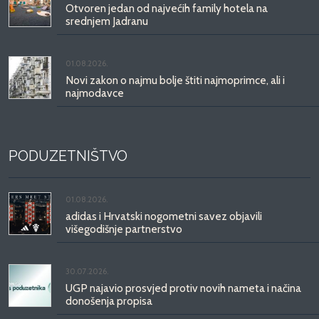
Otvoren jedan od najvećih family hotela na
srednjem Jadranu
01.08.2026.
Novi zakon o najmu bolje štiti najmoprimce, ali i
najmodavce
PODUZETNIŠTVO
01.08.2026.
adidas i Hrvatski nogometni savez objavili
višegodišnje partnerstvo
30.07.2026.
UGP najavio prosvjed protiv novih nameta i načina
donošenja propisa