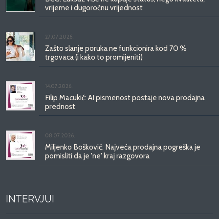
vrijeme i dugoročnu vrijednost
27.07.2026.
Zašto slanje poruka ne funkcionira kod 70 %
trgovaca (i kako to promijeniti)
14.07.2026.
Filip Macukić: AI pismenost postaje nova prodajna
prednost
08.07.2026.
Miljenko Bošković: Najveća prodajna pogreška je
pomisliti da je 'ne' kraj razgovora
INTERVJUI