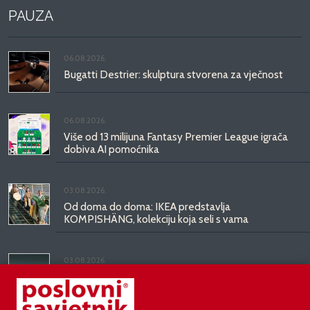
PAUZA
06.08.2026.
Bugatti Destrier: skulptura stvorena za vječnost
06.08.2026.
Više od 13 milijuna Fantasy Premier League igrača
dobiva AI pomoćnika
03.08.2026.
Od doma do doma: IKEA predstavlja
KOMPISHÄNG, kolekciju koja seli s vama
03.08.2026.
Kineski BYD predstavio luksuznu limuzinu veću od
Mercedesove S-klase, obećava domet do 1.000
kilometara