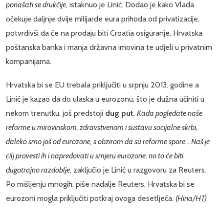
ponašati se drukčije
, istaknuo je Linić. Dodao je kako Vlada
očekuje daljnje dvije milijarde eura prihoda od privatizacije,
potvrdivši da će na prodaju biti Croatia osiguranje, Hrvatska
poštanska banka i manja državna imovina te udjeli u privatnim
kompanijama.
Hrvatska bi se EU trebala priključiti u srpnju 2013. godine a
Linić je kazao da do ulaska u eurozonu, što je dužna učiniti u
nekom trenutku, još predstoji
dug put
.
Kada pogledate naše
reforme u mirovinskom, zdravstvenom i sustavu socijalne skrbi,
daleko smo još od eurozone, s obzirom da su reforme spore... Naš je
cilj provesti ih i napredovati u smjeru eurozone, no to će biti
dugotrajno razdoblje
, zaključio je Linić u razgovoru za Reuters.
Po mišljenju mnogih, piše nadalje Reuters, Hrvatska bi se
eurozoni mogla priključiti potkraj ovoga desetljeća.
(Hina/HT)