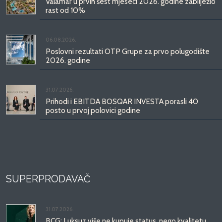
Valamar u prvih šest mjeseci 2026. godine zabilježio
rast od 10%
06.08.2026.
Poslovni rezultati OTP Grupe za prvo polugodište
2026. godine
31.07.2026.
Prihodi i EBITDA BOSQAR INVESTA porasli 40
posto u prvoj polovici godine
SUPERPRODAVAČ
31.07.2026.
BCG: Luksuz više ne kupuje status, nego kvalitetu,