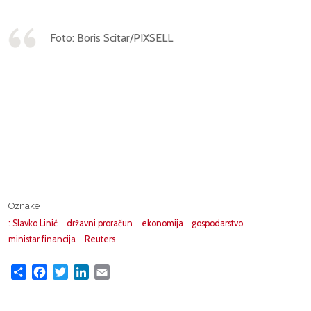
Foto: Boris Scitar/PIXSELL
Oznake
: Slavko Linić
državni proračun
ekonomija
gospodarstvo
ministar financija
Reuters
Share
Facebook
Twitter
LinkedIn
Email