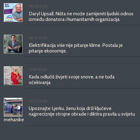
06.08.2026.
Daryl Upsall: Ništa ne može zamijeniti ljudski odnos
između donatora i humanitarnih organizacija
30.07.2026.
Elektrifikacija više nije pitanje klime. Postala je
pitanje ekonomije.
29.07.2026.
Kada odlučiš živjeti svoje snove, a ne tuđa
očekivanja
20.07.2026.
Upoznajte Ljerku, ženu koja drži ključeve
najpreciznije strojne obrade i diktira pravila u svijetu
mehanike