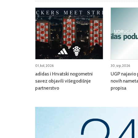
01, kol, 2026
30, srp, 2026
adidas i Hrvatski nogometni
UGP najavio 
savez objavili višegodišnje
novih nameta
partnerstvo
propisa