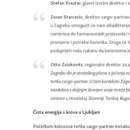
Stefan Krauter
, glavni izvršni direktor 
Zoran Starcevic
, direktor cargo-partnera
u Zagrebu omogućit će nam skladištenj
namirnica do farmaceutskih proizvoda i 
promjene i potrebe korisnika. Stoga će to
poduprijeti našu nakanu da korisnicima i
Otto Zsivkovits
, regionalni direktor za 
Zagrebu dio je strateškog plana o jačanju naš
tvrtku cargo-partner. U tom kontekstu Zagr
Istodobno s daljnjim širenjem svoje mreže bilj
centara u Hrvatskoj, Sloveniji, Turskoj, Bugars
Čista energija s krova u Ljubljani
Početkom kolovoza tvrtka cargo-partner instalira