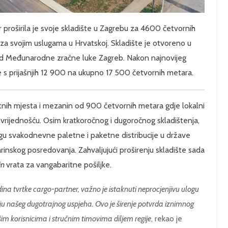
proširila je svoje skladište u Zagrebu za 4600 četvornih
 za svojim uslugama u Hrvatskoj. Skladište je otvoreno u
 od Međunarodne zračne luke Zagreb. Nakon najnovijeg
je s prijašnjih 12 900 na ukupno 17 500 četvornih metara.
nih mjesta i mezanin od 900 četvornih metara gdje lokalni
vrijednošću. Osim kratkoročnog i dugoročnog skladištenja,
ugu svakodnevne paletne i paketne distribucije u države
arinskog posredovanja. Zahvaljujući proširenju skladište sada
in
vrata za vangabaritne pošiljke.
a tvrtke cargo-partner, važno je istaknuti neprocjenjivu ulogu
ju našeg dugotrajnog uspjeha. Ovo je širenje potvrda iznimnog
im korisnicima i stručnim timovima diljem regije
, rekao je