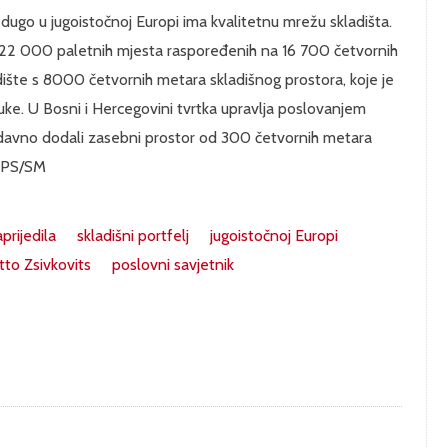
dugo u jugoistočnoj Europi ima kvalitetnu mrežu skladišta.
 ima 22 000 paletnih mjesta raspoređenih na 16 700 četvornih
dište s 8000 četvornih metara skladišnog prostora, koje je
uke. U Bosni i Hercegovini tvrtka upravlja poslovanjem
davno dodali zasebni prostor od 300 četvornih metara
. PS/SM
rijedila
skladišni portfelj
jugoistočnoj Europi
tto Zsivkovits
poslovni savjetnik