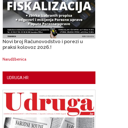
Novi broj Računovodstvo i porezi u
praksi kolovoz 2026.!
Narudžbenica
UDRUGA.HR