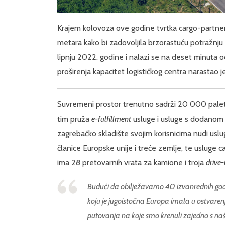
Krajem kolovoza ove godine tvrtka cargo-partner 
metara kako bi zadovoljila brzorastuću potražnju
lipnju 2022. godine i nalazi se na deset minuta
proširenja kapacitet logističkog centra narastao 
Suvremeni prostor trenutno sadrži 20 000 palet
tim pruža
e-fulfillment
usluge i usluge s dodanom 
zagrebačko skladište svojim korisnicima nudi usl
članice Europske unije i treće zemlje, te usluge c
ima 28 pretovarnih vrata za kamione i troja
drive-
Budući da obilježavamo 40 izvanrednih godin
koju je jugoistočna Europa imala u ostvaren
putovanja na koje smo krenuli zajedno s naš