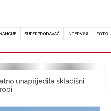
Skoči na glavni sadržaj
INANCIJE
SUPERPRODAVAČ
INTERVJUI
FOTO
tno unaprijedila skladišni
ropi