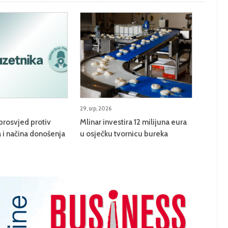
29, srp, 2026
prosvjed protiv
Mlinar investira 12 milijuna eura
 i načina donošenja
u osječku tvornicu bureka