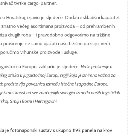
i osnivač tvrtke cargo-partner.
 u Hrvatskoj, izjavio je sljedeće: Dodatni skladišni kapacitet
e znatno većeg asortimana proizvoda – od prehrambenih
niza drugih roba – i pravodobno odgovorimo na tržišne
 proširenje ne samo ojačati našu tržišnu poziciju, već i
sporučimo vrhunske proizvode i usluge.
jugoistočnu Europu, zaključio je sljedeće:
Naše proširenje u
eg otiska u jugoistočnoj Europi, regiji koja je iznimno važna za
eb predstavlja poveznicu između istočne i zapadne Europe.
ežimo i korist od sve značajnijih sinergija između naših logističkih
koj, Srbiji i Bosni i Hercegovini
.
la je fotonaponski sustav s ukupno 1192 panela na krov