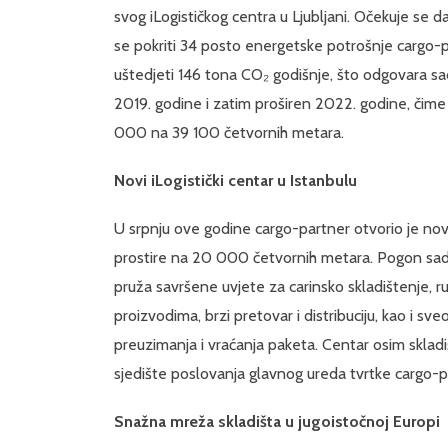
svog iLogističkog centra u Ljubljani. Očekuje se 
se pokriti 34 posto energetske potrošnje cargo-p
uštedjeti 146 tona CO₂ godišnje, što odgovara sadn
2019. godine i zatim proširen 2022. godine, čime
000 na 39 100 četvornih metara.
Novi iLogistički centar u Istanbulu
U srpnju ove godine cargo-partner otvorio je novi 
prostire na 20 000 četvornih metara. Pogon sadrž
pruža savršene uvjete za carinsko skladištenje,
proizvodima, brzi pretovar i distribuciju, kao i s
preuzimanja i vraćanja paketa. Centar osim sklad
sjedište poslovanja glavnog ureda tvrtke cargo-pa
Snažna mreža skladišta u jugoistočnoj Europi