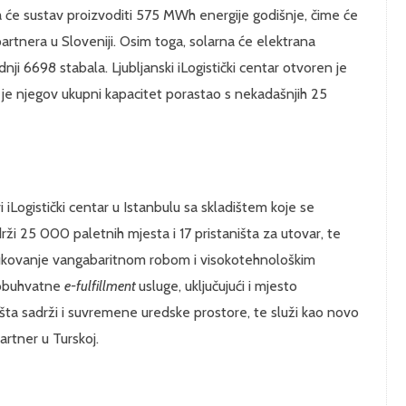
da će sustav proizvoditi 575 MWh energije godišnje, čime će
artnera u Sloveniji. Osim toga, solarna će elektrana
ji 6698 stabala. Ljubljanski iLogistički centar otvoren je
 je njegov ukupni kapacitet porastao s nekadašnjih 25
iLogistički centar u Istanbulu sa skladištem koje se
i 25 000 paletnih mjesta i 17 pristaništa za utovar, te
 rukovanje vangabaritnom robom i visokotehnološkim
veobuhvatne
e-fulfillment
usluge, uključujući i mjesto
išta sadrži i suvremene uredske prostore, te služi kao novo
rtner u Turskoj.