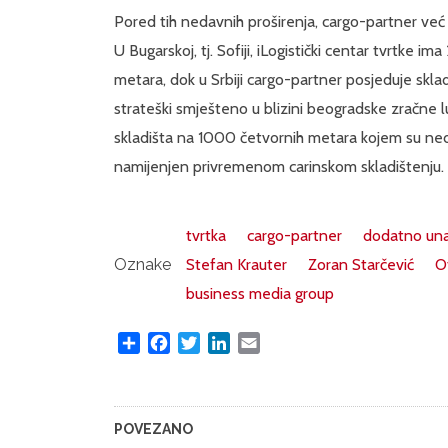
Pored tih nedavnih proširenja, cargo-partner već 
U Bugarskoj, tj. Sofiji, iLogistički centar tvrtke
metara, dok u Srbiji cargo-partner posjeduje skla
strateški smješteno u blizini beogradske zračne l
skladišta na 1000 četvornih metara kojem su ne
namijenjen privremenom carinskom skladištenju
tvrtka
cargo-partner
dodatno unap
Oznake
Stefan Krauter
Zoran Starčević
O
business media group
Share
Facebook
Twitter
LinkedIn
Email
POVEZANO