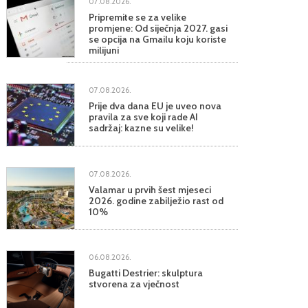
07.08.2026.
Pripremite se za velike
promjene: Od siječnja 2027. gasi
se opcija na Gmailu koju koriste
milijuni
07.08.2026.
Prije dva dana EU je uveo nova
pravila za sve koji rade AI
sadržaj: kazne su velike!
07.08.2026.
Valamar u prvih šest mjeseci
2026. godine zabilježio rast od
10%
06.08.2026.
Bugatti Destrier: skulptura
stvorena za vječnost