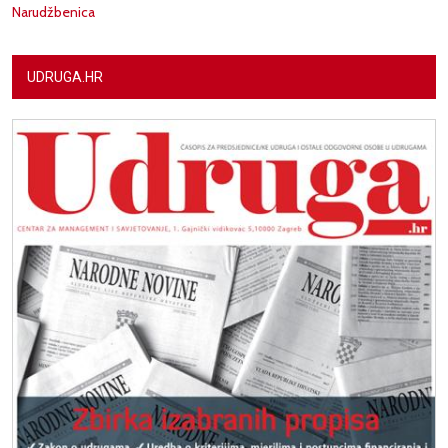
Narudžbenica
UDRUGA.HR