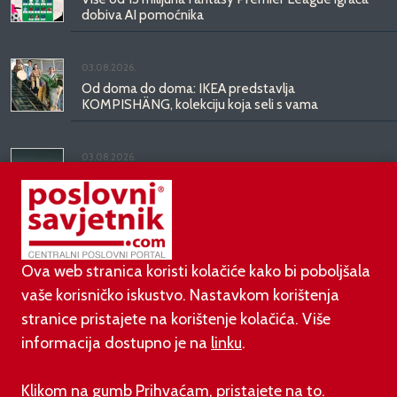
dobiva AI pomoćnika
03.08.2026.
Od doma do doma: IKEA predstavlja
KOMPISHÄNG, kolekciju koja seli s vama
03.08.2026.
Kineski BYD predstavio luksuznu limuzinu veću od
Mercedesove S-klase, obećava domet do 1.000
kilometara
Ova web stranica koristi kolačiće kako bi poboljšala
vaše korisničko iskustvo. Nastavkom korištenja
stranice pristajete na korištenje kolačića. Više
informacija dostupno je na
linku
.
©
poslovni-savjetnik.com član je
Klikom na gumb Prihvaćam, pristajete na to.