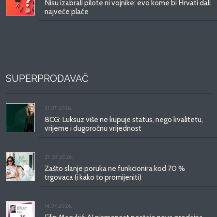
Nisu izabrali pilote ni vojnike: evo kome bi Hrvati dali
najveće plaće
SUPERPRODAVAČ
31.07.2026.
BCG: Luksuz više ne kupuje status, nego kvalitetu,
vrijeme i dugoročnu vrijednost
27.07.2026.
Zašto slanje poruka ne funkcionira kod 70 %
trgovaca (i kako to promijeniti)
14.07.2026.