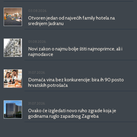
03.08.2026.
Otvoren jedan od najvećih family hotela na
srednjem Jadranu
01.08.2026.
Novi zakon o najmu bolje štiti najmoprimce, ali i
najmodavce
31.07.2026.
Domaća vina bez konkurencije: bira ih 90 posto
hrvatskih potrošača
31.07.2026.
Ovako će izgledati novo ruho zgrade koja je
godinama ruglo zapadnog Zagreba