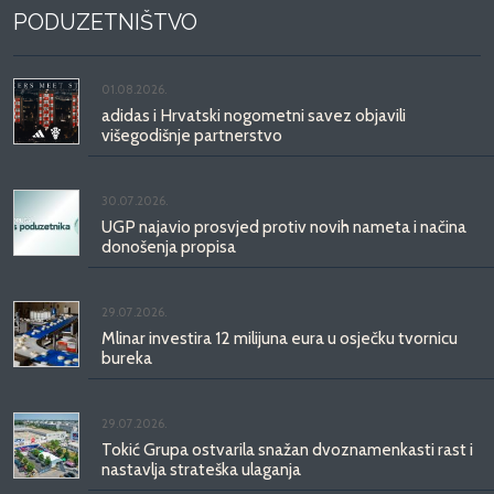
PODUZETNIŠTVO
01.08.2026.
adidas i Hrvatski nogometni savez objavili
višegodišnje partnerstvo
30.07.2026.
UGP najavio prosvjed protiv novih nameta i načina
donošenja propisa
29.07.2026.
Mlinar investira 12 milijuna eura u osječku tvornicu
bureka
29.07.2026.
Tokić Grupa ostvarila snažan dvoznamenkasti rast i
nastavlja strateška ulaganja