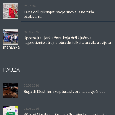
29.07.2026.
Kada odlučiš živjeti svoje snove, a ne tuđa
očekivanja
20.07.2026.
Upoznajte Ljerku, ženu koja drži ključeve
najpreciznije strojne obrade i diktira pravila u svijetu
mehanike
PAUZA
06.08.2026.
Bugatti Destrier: skulptura stvorena za vječnost
06.08.2026.
Više od 13 milijuna Fantasy Premier League igrača