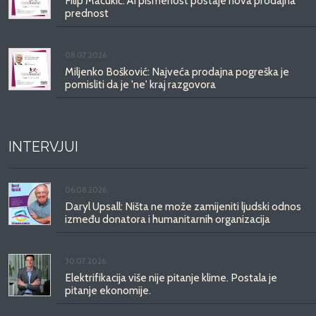
Filip Macukić: AI pismenost postaje nova prodajna
prednost
08.07.2026.
Miljenko Bošković: Najveća prodajna pogreška je
pomisliti da je 'ne' kraj razgovora
INTERVJUI
06.08.2026.
Daryl Upsall: Ništa ne može zamijeniti ljudski odnos
između donatora i humanitarnih organizacija
30.07.2026.
Elektrifikacija više nije pitanje klime. Postala je
pitanje ekonomije.