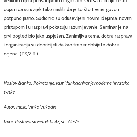
velikom dijelu prihvatljivom i logičnom. Oni sami imaju često
dojam da su uvijek tako mislili, da je to što trener govori
potpuno jasno. Sudionici su oduševljeni novim idejama, novim
pristupom i u raspravi pokazuju razumijevanje. Seminar je na
prvi pogled bio jako uspješan. Zanimljiva tema, dobra rasprava
i organizacija su doprinijeli da kao trener dobijete dobre
ocjene. (PS/Z.R.)
Naslov članka: Pokretanje, rast i funkcioniranje moderne hrvatske
tvrtke
Autor: mr.sc. Vinko Vukadin
Izvor: Poslovni savjetnik br.47, str. 74-75.