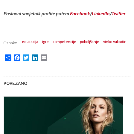
Poslovni savjetnik pratite putem
Facebook
/
LinkedIn
/
Twitter
edukacija
igre
kompetencije
poboljšanje
vinko vukadin
Oznake
Share
Facebook
Twitter
LinkedIn
Email
POVEZANO