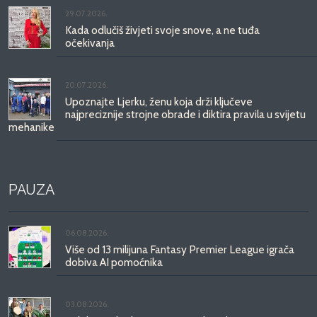
29.07.2026.
Kada odlučiš živjeti svoje snove, a ne tuđa
očekivanja
20.07.2026.
Upoznajte Ljerku, ženu koja drži ključeve
najpreciznije strojne obrade i diktira pravila u svijetu
mehanike
PAUZA
06.08.2026.
Više od 13 milijuna Fantasy Premier League igrača
dobiva AI pomoćnika
03.08.2026.