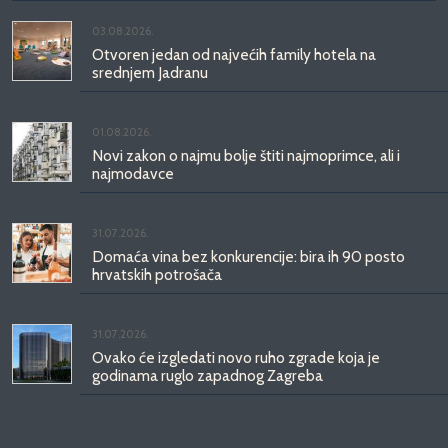
03.08.2026.
Otvoren jedan od najvećih family hotela na
srednjem Jadranu
01.08.2026.
Novi zakon o najmu bolje štiti najmoprimce, ali i
najmodavce
31.07.2026.
Domaća vina bez konkurencije: bira ih 90 posto
hrvatskih potrošača
31.07.2026.
Ovako će izgledati novo ruho zgrade koja je
godinama ruglo zapadnog Zagreba