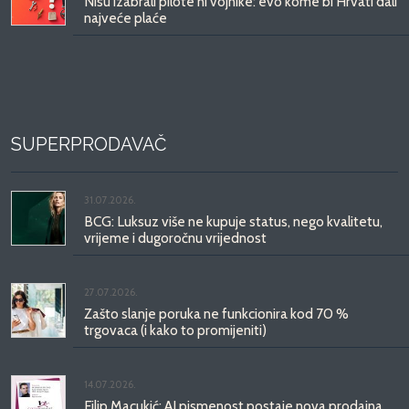
Nisu izabrali pilote ni vojnike: evo kome bi Hrvati dali
najveće plaće
SUPERPRODAVAČ
31.07.2026.
BCG: Luksuz više ne kupuje status, nego kvalitetu,
vrijeme i dugoročnu vrijednost
27.07.2026.
Zašto slanje poruka ne funkcionira kod 70 %
trgovaca (i kako to promijeniti)
14.07.2026.
Filip Macukić: AI pismenost postaje nova prodajna