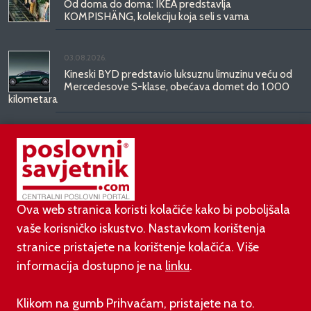
Od doma do doma: IKEA predstavlja
KOMPISHÄNG, kolekciju koja seli s vama
03.08.2026.
Kineski BYD predstavio luksuznu limuzinu veću od
Mercedesove S-klase, obećava domet do 1.000
kilometara
31.07.2026.
Najbrži studentski bolidi svijeta stižu u Mičevec
Ova web stranica koristi kolačiće kako bi poboljšala
vaše korisničko iskustvo. Nastavkom korištenja
stranice pristajete na korištenje kolačića. Više
informacija dostupno je na
linku
.
©
poslovni-savjetnik.com član je
Klikom na gumb Prihvaćam, pristajete na to.