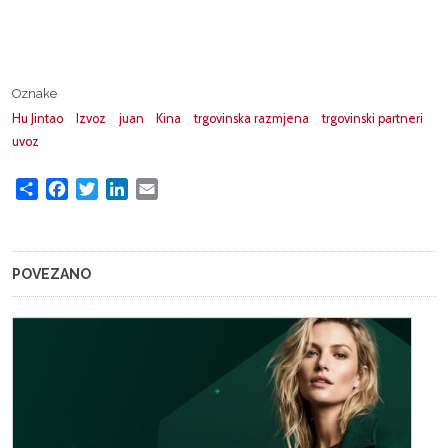
Oznake
Hu Jintao
Izvoz
juan
Kina
trgovinska razmjena
trgovinski partneri
uvoz
Share
Facebook
Twitter
LinkedIn
Email
POVEZANO