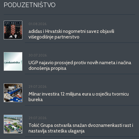
PODUZETNIŠTVO
01.08.2026.
adidas i Hrvatski nogometni savez objavili
višegodišnje partnerstvo
30.07.2026.
UGP najavio prosvjed protiv novih nameta i načina
donošenja propisa
29.07.2026.
Mlinar investira 12 milijuna eura u osječku tvornicu
bureka
29.07.2026.
Tokić Grupa ostvarila snažan dvoznamenkasti rast i
nastavlja strateška ulaganja