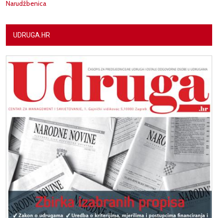
Narudžbenica
UDRUGA.HR