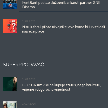
KentBank postao službeni bankarski partner GNK
Dinamo
21.07.2026.
Nisu izabrali pilote ni vojnike: evo kome bi Hrvati dali
najveće plaće
SUPERPRODAVAČ
31.07.2026.
BCG: Luksuz više ne kupuje status, nego kvalitetu,
vrijeme i dugoročnu vrijednost
27.07.2026.