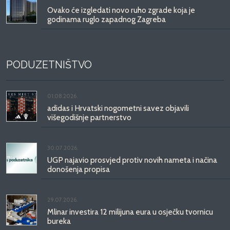
Ovako će izgledati novo ruho zgrade koja je
godinama ruglo zapadnog Zagreba
PODUZETNIŠTVO
01.08.2026.
adidas i Hrvatski nogometni savez objavili
višegodišnje partnerstvo
30.07.2026.
UGP najavio prosvjed protiv novih nameta i načina
donošenja propisa
29.07.2026.
Mlinar investira 12 milijuna eura u osječku tvornicu
bureka