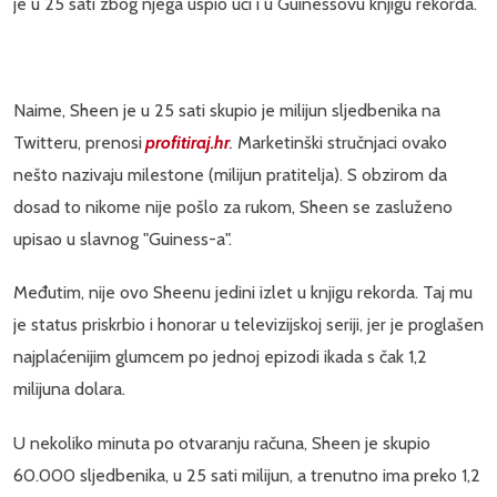
je u 25 sati zbog njega uspio ući i u Guinessovu knjigu rekorda.
Naime, Sheen je u 25 sati skupio je milijun sljedbenika na
Twitteru, prenosi
profitiraj.hr
.
Marketinški stručnjaci ovako
nešto nazivaju milestone (milijun pratitelja). S obzirom da
dosad to nikome nije pošlo za rukom, Sheen se zasluženo
upisao u slavnog "Guiness-a".
Međutim, nije ovo Sheenu jedini izlet u knjigu rekorda. Taj mu
je status priskrbio i honorar u televizijskoj seriji, jer je proglašen
najplaćenijim glumcem po jednoj epizodi ikada s čak 1,2
milijuna dolara.
U nekoliko minuta po otvaranju računa, Sheen je skupio
60.000 sljedbenika, u 25 sati milijun, a trenutno ima preko 1,2