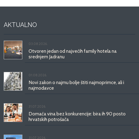
AKTUALNO
03.08.2026.
Otvoren jedan od najvećih family hotela na
srednjem Jadranu
01.08.2026.
Novi zakon o najmu bolje štiti najmoprimce, ali i
najmodavce
31.07.2026.
Domaća vina bez konkurencije: bira ih 90 posto
hrvatskih potrošača
31.07.2026.