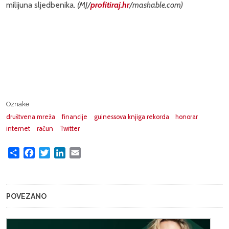
milijuna sljedbenika.
(MJ/
profitiraj.hr
/mashable.com)
Oznake
društvena mreža
financije
guinessova knjiga rekorda
honorar
internet
račun
Twitter
Share
Facebook
Twitter
LinkedIn
Email
POVEZANO