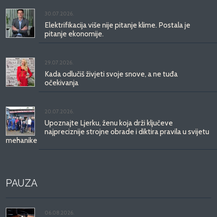
30.07.2026.
Elektrifikacija više nije pitanje klime. Postala je
pitanje ekonomije.
29.07.2026.
Kada odlučiš živjeti svoje snove, a ne tuđa
očekivanja
20.07.2026.
Upoznajte Ljerku, ženu koja drži ključeve
najpreciznije strojne obrade i diktira pravila u svijetu
mehanike
PAUZA
06.08.2026.