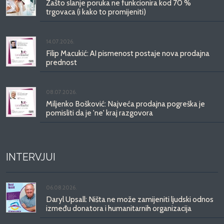
Zašto slanje poruka ne funkcionira kod 70 %
trgovaca (i kako to promijeniti)
14.07.2026.
Filip Macukić: AI pismenost postaje nova prodajna
prednost
08.07.2026.
Miljenko Bošković: Najveća prodajna pogreška je
pomisliti da je 'ne' kraj razgovora
INTERVJUI
06.08.2026.
Daryl Upsall: Ništa ne može zamijeniti ljudski odnos
između donatora i humanitarnih organizacija