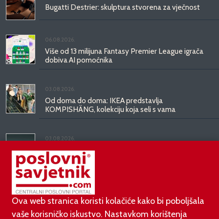
Bugatti Destrier: skulptura stvorena za vječnost
06.08.2026.
Više od 13 milijuna Fantasy Premier League igrača
dobiva AI pomoćnika
03.08.2026.
Od doma do doma: IKEA predstavlja
KOMPISHÄNG, kolekciju koja seli s vama
03.08.2026.
Kineski BYD predstavio luksuznu limuzinu veću od
Mercedesove S-klase, obećava domet do 1.000
kilometara
Ova web stranica koristi kolačiće kako bi poboljšala
vaše korisničko iskustvo. Nastavkom korištenja