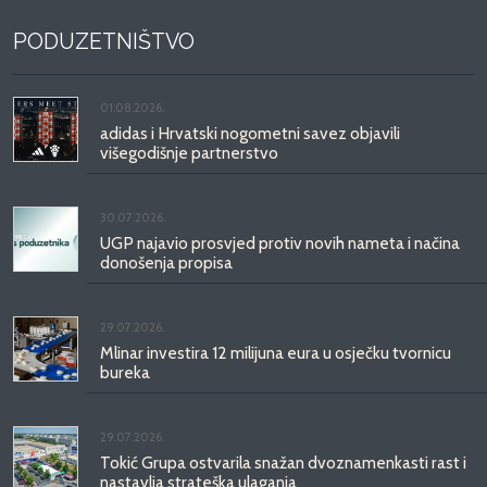
PODUZETNIŠTVO
01.08.2026.
adidas i Hrvatski nogometni savez objavili
višegodišnje partnerstvo
30.07.2026.
UGP najavio prosvjed protiv novih nameta i načina
donošenja propisa
29.07.2026.
Mlinar investira 12 milijuna eura u osječku tvornicu
bureka
29.07.2026.
Tokić Grupa ostvarila snažan dvoznamenkasti rast i
nastavlja strateška ulaganja