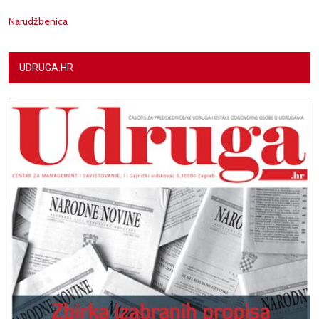
Narudžbenica
UDRUGA.HR