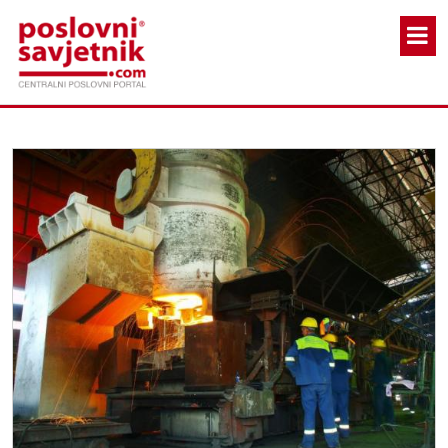
Skoči na glavni sadržaj