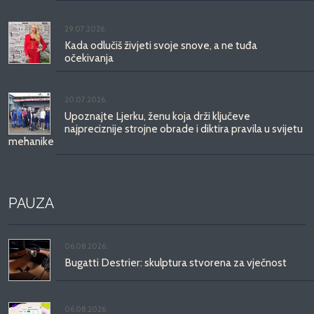
29.07.2026.
Kada odlučiš živjeti svoje snove, a ne tuđa
očekivanja
20.07.2026.
Upoznajte Ljerku, ženu koja drži ključeve
najpreciznije strojne obrade i diktira pravila u svijetu
mehanike
PAUZA
06.08.2026.
Bugatti Destrier: skulptura stvorena za vječnost
06.08.2026.