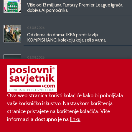
Više od 13 milijuna Fantasy Premier League igrača
dobiva AI pomoćnika
03.08.2026.
Od doma do doma: IKEA predstavlja
KOMPISHÄNG, kolekciju koja seli s vama
03.08.2026.
Kineski BYD predstavio luksuznu limuzinu veću od
Mercedesove S-klase, obećava domet do 1.000
kilometara
Ova web stranica koristi kolačiće kako bi poboljšala
vaše korisničko iskustvo. Nastavkom korištenja
stranice pristajete na korištenje kolačića. Više
informacija dostupno je na
linku
.
©
poslovni-savjetnik.com član je