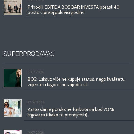
Prihodi i EBITDA BOSQAR INVESTA porasli 40
posto u prvoj polovici godine
SUPERPRODAVAČ
31.07.2026.
BCG: Luksuz više ne kupuje status, nego kvalitetu,
vrijeme i dugoročnu vrijednost
27.07.2026.
Zašto slanje poruka ne funkcionira kod 70 %
trgovaca (i kako to promijeniti)
14.07.2026.