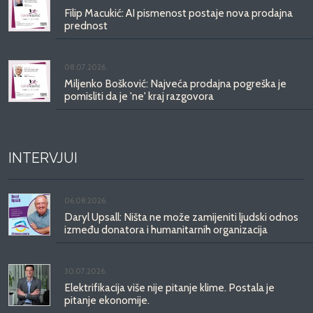
Filip Macukić: AI pismenost postaje nova prodajna
prednost
08.07.2026.
Miljenko Bošković: Najveća prodajna pogreška je
pomisliti da je 'ne' kraj razgovora
INTERVJUI
06.08.2026.
Daryl Upsall: Ništa ne može zamijeniti ljudski odnos
između donatora i humanitarnih organizacija
30.07.2026.
Elektrifikacija više nije pitanje klime. Postala je
pitanje ekonomije.