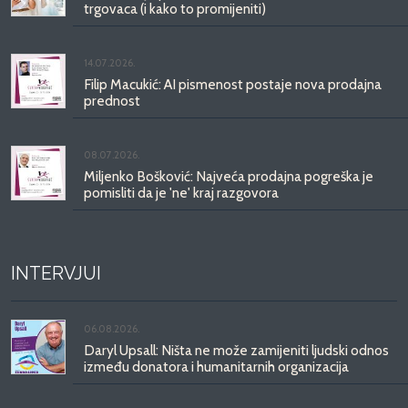
trgovaca (i kako to promijeniti)
14.07.2026.
Filip Macukić: AI pismenost postaje nova prodajna
prednost
08.07.2026.
Miljenko Bošković: Najveća prodajna pogreška je
pomisliti da je 'ne' kraj razgovora
INTERVJUI
06.08.2026.
Daryl Upsall: Ništa ne može zamijeniti ljudski odnos
između donatora i humanitarnih organizacija