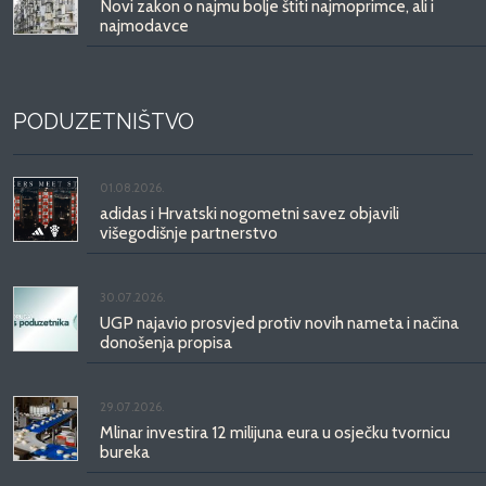
Novi zakon o najmu bolje štiti najmoprimce, ali i
najmodavce
PODUZETNIŠTVO
01.08.2026.
adidas i Hrvatski nogometni savez objavili
višegodišnje partnerstvo
30.07.2026.
UGP najavio prosvjed protiv novih nameta i načina
donošenja propisa
29.07.2026.
Mlinar investira 12 milijuna eura u osječku tvornicu
bureka