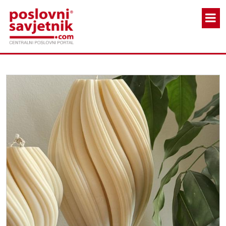
Skoči na glavni sadržaj