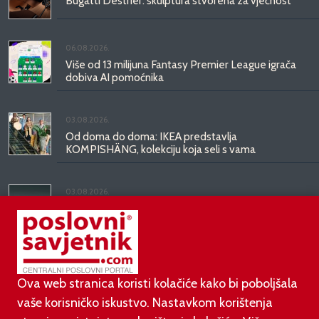
Bugatti Destrier: skulptura stvorena za vječnost
06.08.2026.
Više od 13 milijuna Fantasy Premier League igrača
dobiva AI pomoćnika
03.08.2026.
Od doma do doma: IKEA predstavlja
KOMPISHÄNG, kolekciju koja seli s vama
03.08.2026.
Kineski BYD predstavio luksuznu limuzinu veću od
Mercedesove S-klase, obećava domet do 1.000
kilometara
Ova web stranica koristi kolačiće kako bi poboljšala
vaše korisničko iskustvo. Nastavkom korištenja