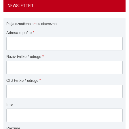
NEWSLETTER
Polja označena s
*
su obavezna
Adresa e-pošte
*
Naziv tvrtke / udruge
*
OIB tvrtke / udruge
*
Ime
Prezime