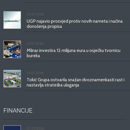
30.07.2026.
UGP najavio prosvjed protiv novih nameta i načina
donošenja propisa
29.07.2026.
Mlinar investira 12 milijuna eura u osječku tvornicu
bureka
29.07.2026.
Tokić Grupa ostvarila snažan dvoznamenkasti rast i
nastavlja strateška ulaganja
FINANCIJE
07.08.2026.