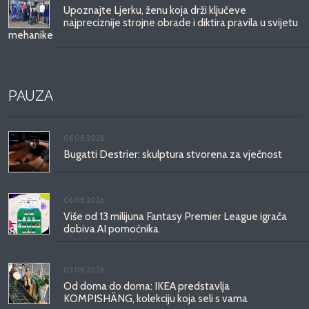
Upoznajte Ljerku, ženu koja drži ključeve
najpreciznije strojne obrade i diktira pravila u svijetu
mehanike
PAUZA
06.08.2026.
Bugatti Destrier: skulptura stvorena za vječnost
06.08.2026.
Više od 13 milijuna Fantasy Premier League igrača
dobiva AI pomoćnika
03.08.2026.
Od doma do doma: IKEA predstavlja
KOMPISHÄNG, kolekciju koja seli s vama