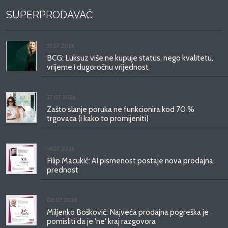
SUPERPRODAVAČ
31.07.2026.
BCG: Luksuz više ne kupuje status, nego kvalitetu,
vrijeme i dugoročnu vrijednost
27.07.2026.
Zašto slanje poruka ne funkcionira kod 70 %
trgovaca (i kako to promijeniti)
14.07.2026.
Filip Macukić: AI pismenost postaje nova prodajna
prednost
08.07.2026.
Miljenko Bošković: Najveća prodajna pogreška je
pomisliti da je 'ne' kraj razgovora