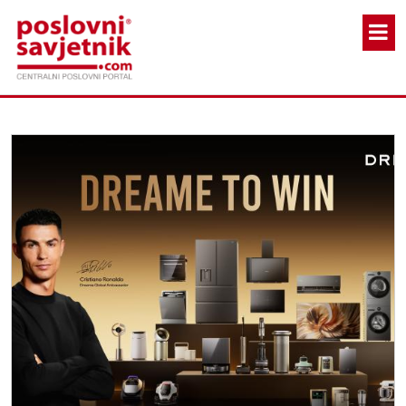
Skoči na glavni sadržaj