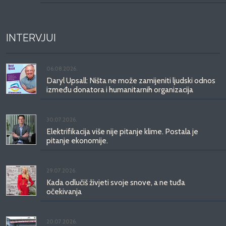
INTERVJUI
06.08.2026.
Daryl Upsall: Ništa ne može zamijeniti ljudski odnos
između donatora i humanitarnih organizacija
30.07.2026.
Elektrifikacija više nije pitanje klime. Postala je
pitanje ekonomije.
29.07.2026.
Kada odlučiš živjeti svoje snove, a ne tuđa
očekivanja
20.07.2026.