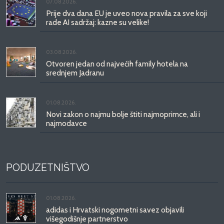
07.08.2026.
Prije dva dana EU je uveo nova pravila za sve koji
rade AI sadržaj: kazne su velike!
03.08.2026.
Otvoren jedan od najvećih family hotela na
srednjem Jadranu
01.08.2026.
Novi zakon o najmu bolje štiti najmoprimce, ali i
najmodavce
PODUZETNIŠTVO
01.08.2026.
adidas i Hrvatski nogometni savez objavili
višegodišnje partnerstvo