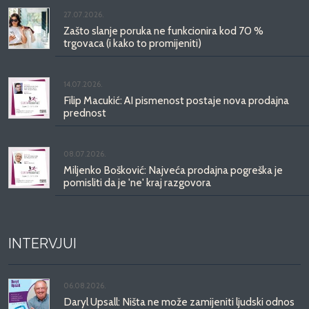
27.07.2026.
Zašto slanje poruka ne funkcionira kod 70 %
trgovaca (i kako to promijeniti)
14.07.2026.
Filip Macukić: AI pismenost postaje nova prodajna
prednost
08.07.2026.
Miljenko Bošković: Najveća prodajna pogreška je
pomisliti da je 'ne' kraj razgovora
INTERVJUI
06.08.2026.
Daryl Upsall: Ništa ne može zamijeniti ljudski odnos