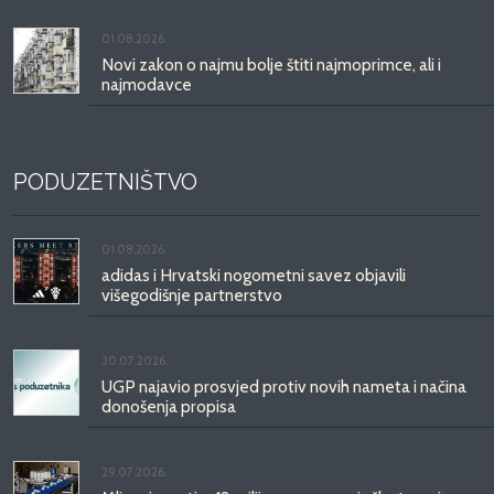
01.08.2026.
Novi zakon o najmu bolje štiti najmoprimce, ali i
najmodavce
PODUZETNIŠTVO
01.08.2026.
adidas i Hrvatski nogometni savez objavili
višegodišnje partnerstvo
30.07.2026.
UGP najavio prosvjed protiv novih nameta i načina
donošenja propisa
29.07.2026.