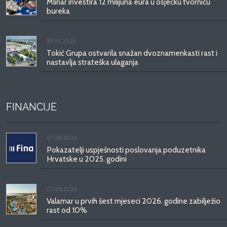
Mlinar investira 12 milijuna eura u osječku tvornicu
bureka
29.07.2026.
Tokić Grupa ostvarila snažan dvoznamenkasti rast i
nastavlja strateška ulaganja
FINANCIJE
07.08.2026.
Pokazatelji uspješnosti poslovanja poduzetnika
Hrvatske u 2025. godini
07.08.2026.
Valamar u prvih šest mjeseci 2026. godine zabilježio
rast od 10%