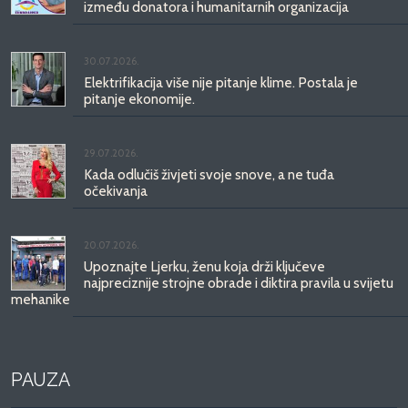
između donatora i humanitarnih organizacija
30.07.2026.
Elektrifikacija više nije pitanje klime. Postala je
pitanje ekonomije.
29.07.2026.
Kada odlučiš živjeti svoje snove, a ne tuđa
očekivanja
20.07.2026.
Upoznajte Ljerku, ženu koja drži ključeve
najpreciznije strojne obrade i diktira pravila u svijetu
mehanike
PAUZA