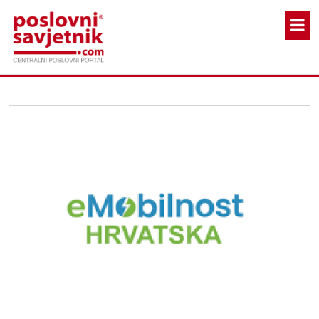
Skoči na glavni sadržaj