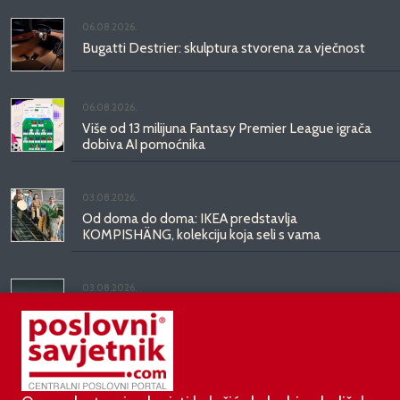
06.08.2026.
Bugatti Destrier: skulptura stvorena za vječnost
06.08.2026.
Više od 13 milijuna Fantasy Premier League igrača
dobiva AI pomoćnika
03.08.2026.
Od doma do doma: IKEA predstavlja
KOMPISHÄNG, kolekciju koja seli s vama
03.08.2026.
Kineski BYD predstavio luksuznu limuzinu veću od
Mercedesove S-klase, obećava domet do 1.000
kilometara