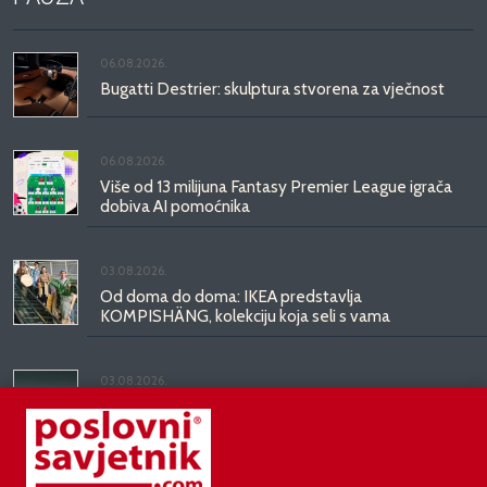
06.08.2026.
Bugatti Destrier: skulptura stvorena za vječnost
06.08.2026.
Više od 13 milijuna Fantasy Premier League igrača
dobiva AI pomoćnika
03.08.2026.
Od doma do doma: IKEA predstavlja
KOMPISHÄNG, kolekciju koja seli s vama
03.08.2026.
Kineski BYD predstavio luksuznu limuzinu veću od
Mercedesove S-klase, obećava domet do 1.000
kilometara