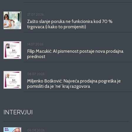
27.07.2026.
Zašto slanje poruka ne funkcionira kod 70 %
trgovaca (i kako to promijeniti)
14.07.2026.
Filip Macukić: AI pismenost postaje nova prodajna
prednost
08.07.2026.
Miljenko Bošković: Najveća prodajna pogreška je
pomisliti da je 'ne' kraj razgovora
INTERVJUI
06.08.2026.