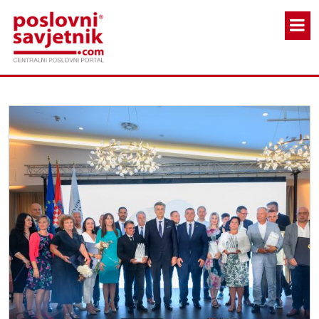
Skoči na glavni sadržaj