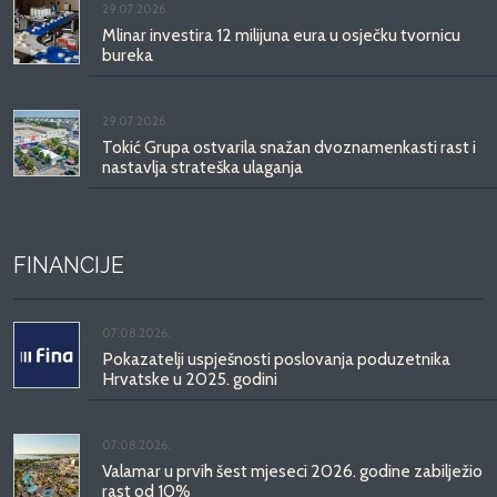
29.07.2026.
Mlinar investira 12 milijuna eura u osječku tvornicu
bureka
29.07.2026.
Tokić Grupa ostvarila snažan dvoznamenkasti rast i
nastavlja strateška ulaganja
FINANCIJE
07.08.2026.
Pokazatelji uspješnosti poslovanja poduzetnika
Hrvatske u 2025. godini
07.08.2026.
Valamar u prvih šest mjeseci 2026. godine zabilježio
rast od 10%