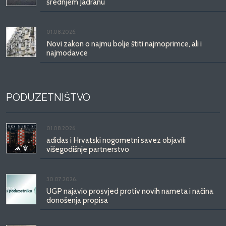
srednjem Jadranu
01.08.2026.
Novi zakon o najmu bolje štiti najmoprimce, ali i
najmodavce
PODUZETNIŠTVO
01.08.2026.
adidas i Hrvatski nogometni savez objavili
višegodišnje partnerstvo
30.07.2026.
UGP najavio prosvjed protiv novih nameta i načina
donošenja propisa