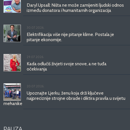
Daryl Upsall: Ništa ne može zamijeniti ljudski odnos
između donatora i humanitarnih organizacija
30.07.2026.
Elektrifikacija više nije pitanje klime. Postala je
pitanje ekonomije.
29.07.2026.
Kada odlučiš živjeti svoje snove, a ne tuđa
očekivanja
20.07.2026.
Upoznajte Ljerku, ženu koja drži ključeve
najpreciznije strojne obrade i diktira pravila u svijetu
mehanike
PAUZA