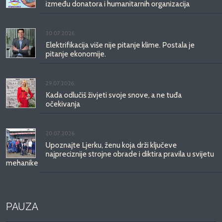
između donatora i humanitarnih organizacija
30.07.2026.
Elektrifikacija više nije pitanje klime. Postala je
pitanje ekonomije.
29.07.2026.
Kada odlučiš živjeti svoje snove, a ne tuđa
očekivanja
20.07.2026.
Upoznajte Ljerku, ženu koja drži ključeve
najpreciznije strojne obrade i diktira pravila u svijetu
mehanike
PAUZA