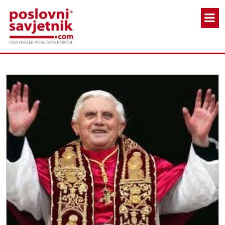
Skoči na glavni sadržaj