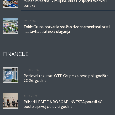
Mlinar investira 12 milijuna eura u osječku tvornicu
bureka
29.07.2026.
Tokić Grupa ostvarila snažan dvoznamenkasti rast i
nastavlja strateška ulaganja
FINANCIJE
06.08.2026.
Poslovni rezultati OTP Grupe za prvo polugodište
2026. godine
31.07.2026.
Prihodi i EBITDA BOSQAR INVESTA porasli 40
posto u prvoj polovici godine