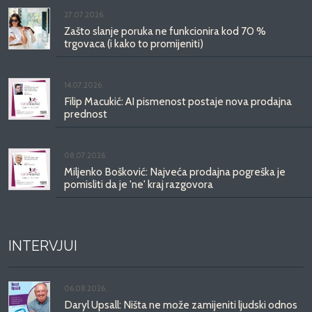
27.07.2026.
Zašto slanje poruka ne funkcionira kod 70 %
trgovaca (i kako to promijeniti)
14.07.2026.
Filip Macukić: AI pismenost postaje nova prodajna
prednost
08.07.2026.
Miljenko Bošković: Najveća prodajna pogreška je
pomisliti da je 'ne' kraj razgovora
INTERVJUI
06.08.2026.
Daryl Upsall: Ništa ne može zamijeniti ljudski odnos