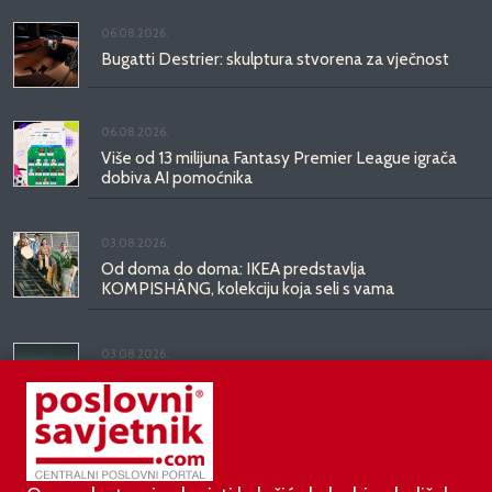
06.08.2026.
Bugatti Destrier: skulptura stvorena za vječnost
06.08.2026.
Više od 13 milijuna Fantasy Premier League igrača
dobiva AI pomoćnika
03.08.2026.
Od doma do doma: IKEA predstavlja
KOMPISHÄNG, kolekciju koja seli s vama
03.08.2026.
Kineski BYD predstavio luksuznu limuzinu veću od
Mercedesove S-klase, obećava domet do 1.000
kilometara