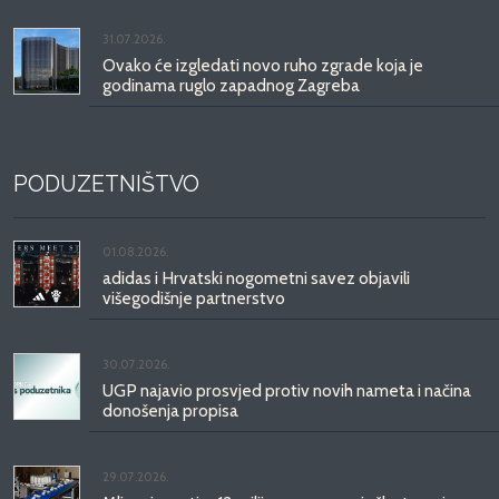
31.07.2026.
Ovako će izgledati novo ruho zgrade koja je
godinama ruglo zapadnog Zagreba
PODUZETNIŠTVO
01.08.2026.
adidas i Hrvatski nogometni savez objavili
višegodišnje partnerstvo
30.07.2026.
UGP najavio prosvjed protiv novih nameta i načina
donošenja propisa
29.07.2026.