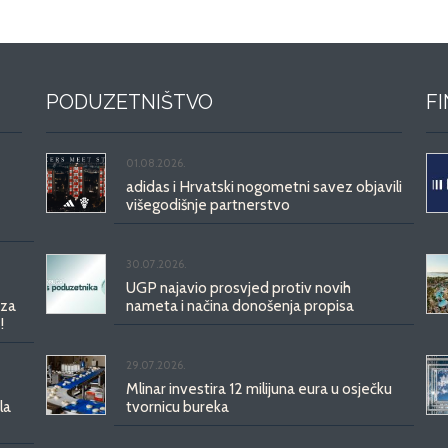
PODUZETNIŠTVO
F
01.08.2026.
adidas i Hrvatski nogometni savez objavili
višegodišnje partnerstvo
30.07.2026.
UGP najavio prosvjed protiv novih
 za
nameta i načina donošenja propisa
!
29.07.2026.
Mlinar investira 12 milijuna eura u osječku
la
tvornicu bureka