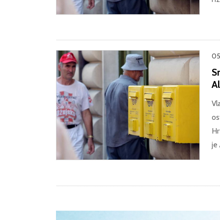
05
Sm
A
Vl
os
Hr
je