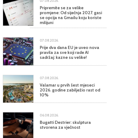
07.08.2026.
Pripremite se za velike
promjene: Od siječnja 2027. gasi
se opcija na Gmailu koju koriste
milijuni
07.08.2026.
Prije dva dana EU je uveo nova
pravila za sve koji rade AI
sadržaj: kazne su velike!
07.08.2026.
Valamar u prvih šest mjeseci
2026. godine zabilježio rast od
10%
06.08.2026.
Bugatti Destrier: skulptura
stvorena za vječnost