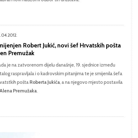
.04.2012.
ijenjen Robert Jukić, novi šef Hrvatskih pošta
len Premužak
ada je na zatvorenom dijelu današnje, 19. sjednice između
talog raspravljala i o kadrovskim pitanjima te je smijenila šefa
vatstkih pošta
Roberta Jukića
, a na njegovo mjesto postavila
Alena Premužaka
.