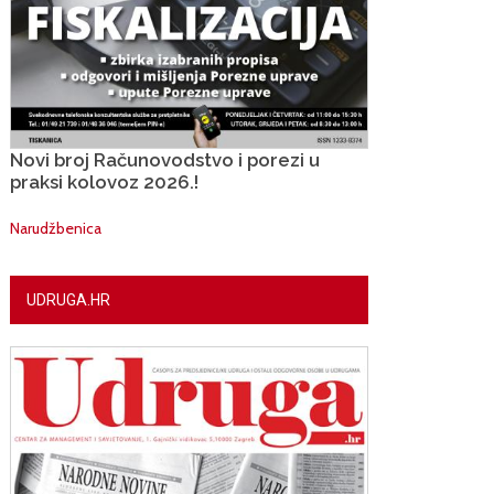
Novi broj Računovodstvo i porezi u
praksi kolovoz 2026.!
Narudžbenica
UDRUGA.HR