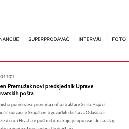
Skoči na glavni sadržaj
INANCIJE
SUPERPRODAVAČ
INTERVJUI
FOTO
.04.2012.
len Premužak novi predsjednik Uprave
rvatskih pošta
nistar pomorstva, prometa i infrastrukture Siniša Hajdaš
nčić održao je Skupštine trgovačkih društava Odašiljači i
ze d.o.o. i Hrvatske pošte d.d. na kojoj je opozvan dosadašnji
izabran novi nadzorni odbor tih društava.