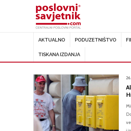
Main navigation
AKTUALNO
PODUZETNIŠTVO
F
TISKANA IZDANJA
26
A
H
Mi
Do
ve
i 