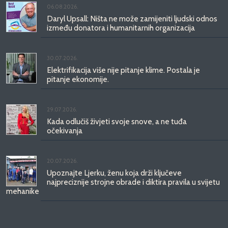
06.08.2026.
Daryl Upsall: Ništa ne može zamijeniti ljudski odnos
između donatora i humanitarnih organizacija
30.07.2026.
Elektrifikacija više nije pitanje klime. Postala je
pitanje ekonomije.
29.07.2026.
Kada odlučiš živjeti svoje snove, a ne tuđa
očekivanja
20.07.2026.
Upoznajte Ljerku, ženu koja drži ključeve
najpreciznije strojne obrade i diktira pravila u svijetu
mehanike