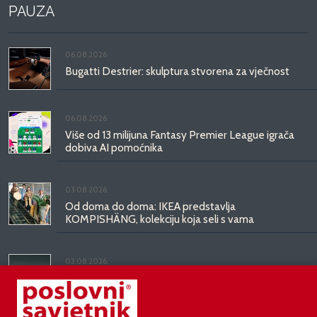
PAUZA
06.08.2026.
Bugatti Destrier: skulptura stvorena za vječnost
06.08.2026.
Više od 13 milijuna Fantasy Premier League igrača
dobiva AI pomoćnika
03.08.2026.
Od doma do doma: IKEA predstavlja
KOMPISHÄNG, kolekciju koja seli s vama
03.08.2026.
Kineski BYD predstavio luksuznu limuzinu veću od
Mercedesove S-klase, obećava domet do 1.000
kilometara