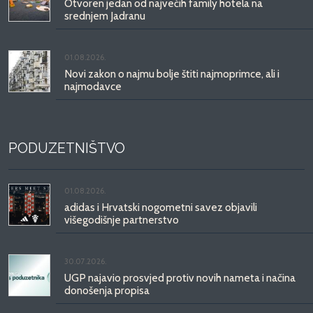
Otvoren jedan od najvećih family hotela na
srednjem Jadranu
01.08.2026.
Novi zakon o najmu bolje štiti najmoprimce, ali i
najmodavce
PODUZETNIŠTVO
01.08.2026.
adidas i Hrvatski nogometni savez objavili
višegodišnje partnerstvo
30.07.2026.
UGP najavio prosvjed protiv novih nameta i načina
donošenja propisa