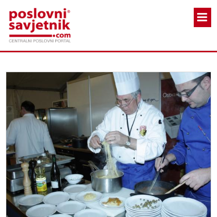
Skoči na glavni sadržaj