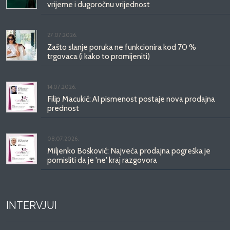
vrijeme i dugoročnu vrijednost
27.07.2026.
Zašto slanje poruka ne funkcionira kod 70 %
trgovaca (i kako to promijeniti)
14.07.2026.
Filip Macukić: AI pismenost postaje nova prodajna
prednost
08.07.2026.
Miljenko Bošković: Najveća prodajna pogreška je
pomisliti da je 'ne' kraj razgovora
INTERVJUI