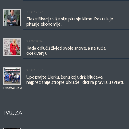
30.07.2026.
Elektrifikacija više nije pitanje klime. Postala je
pitanje ekonomije.
29.07.2026.
Kada odlučiš živjeti svoje snove, a ne tuđa
očekivanja
20.07.2026.
Upoznajte Ljerku, ženu koja drži ključeve
najpreciznije strojne obrade i diktira pravila u svijetu
mehanike
PAUZA