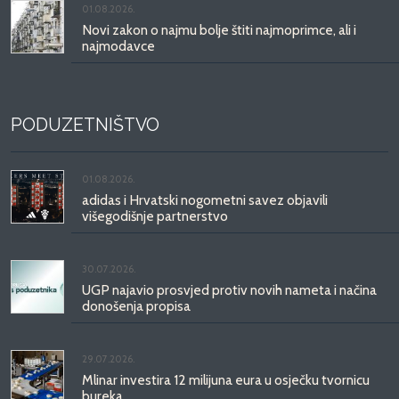
01.08.2026.
Novi zakon o najmu bolje štiti najmoprimce, ali i
najmodavce
PODUZETNIŠTVO
01.08.2026.
adidas i Hrvatski nogometni savez objavili
višegodišnje partnerstvo
30.07.2026.
UGP najavio prosvjed protiv novih nameta i načina
donošenja propisa
29.07.2026.
Mlinar investira 12 milijuna eura u osječku tvornicu
bureka