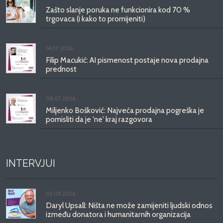
Zašto slanje poruka ne funkcionira kod 70 %
trgovaca (i kako to promijeniti)
14.07.2026.
Filip Macukić: AI pismenost postaje nova prodajna
prednost
08.07.2026.
Miljenko Bošković: Najveća prodajna pogreška je
pomisliti da je 'ne' kraj razgovora
INTERVJUI
06.08.2026.
Daryl Upsall: Ništa ne može zamijeniti ljudski odnos
između donatora i humanitarnih organizacija