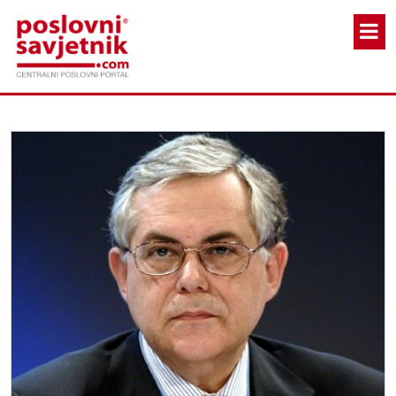
Skoči na glavni sadržaj