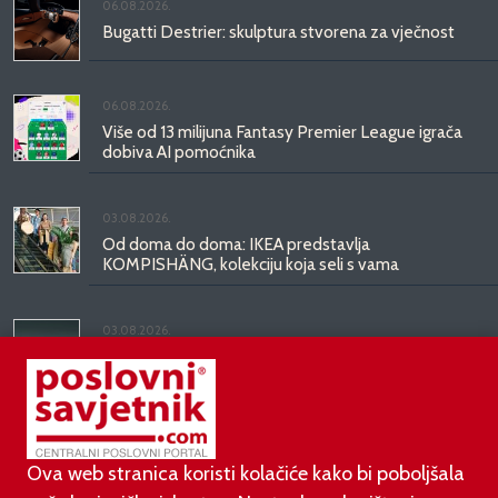
06.08.2026.
Bugatti Destrier: skulptura stvorena za vječnost
06.08.2026.
Više od 13 milijuna Fantasy Premier League igrača
dobiva AI pomoćnika
03.08.2026.
Od doma do doma: IKEA predstavlja
KOMPISHÄNG, kolekciju koja seli s vama
03.08.2026.
Kineski BYD predstavio luksuznu limuzinu veću od
Mercedesove S-klase, obećava domet do 1.000
kilometara
Ova web stranica koristi kolačiće kako bi poboljšala