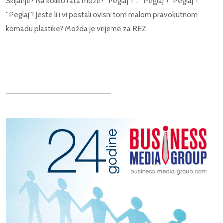
Skijanje? Na koliko rata može? ''Peglaj''! ... ''Peglaj''! ''Peglaj''!
''Peglaj''! Jeste li i vi postali ovisni tom malom pravokutnom
komadu plastike? Možda je vrijeme za REZ.