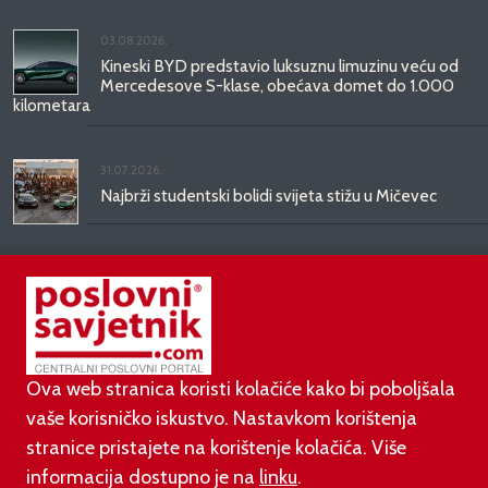
03.08.2026.
Kineski BYD predstavio luksuznu limuzinu veću od
Mercedesove S-klase, obećava domet do 1.000
kilometara
31.07.2026.
Najbrži studentski bolidi svijeta stižu u Mičevec
29.07.2026.
Divote Cosmetics predstavlja Hince: novo poglavlje
korejske ljepote stiže u Hrvatsku
Ova web stranica koristi kolačiće kako bi poboljšala
vaše korisničko iskustvo. Nastavkom korištenja
stranice pristajete na korištenje kolačića. Više
informacija dostupno je na
linku
.