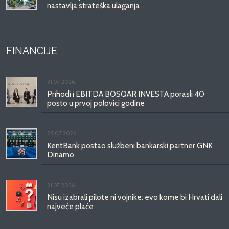
nastavlja strateška ulaganja
FINANCIJE
31.07.2026.
Prihodi i EBITDA BOSQAR INVESTA porasli 40
posto u prvoj polovici godine
28.07.2026.
KentBank postao službeni bankarski partner GNK
Dinamo
21.07.2026.
Nisu izabrali pilote ni vojnike: evo kome bi Hrvati dali
najveće plaće