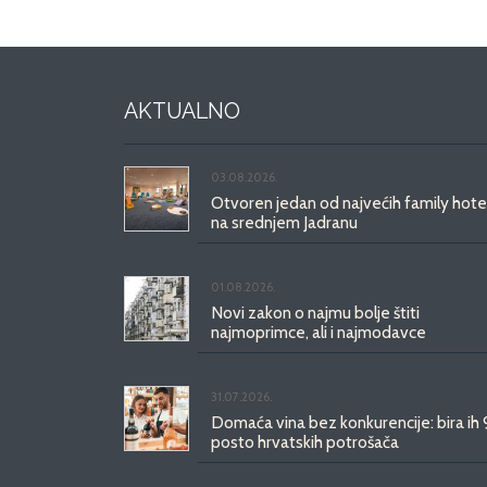
AKTUALNO
03.08.2026.
Otvoren jedan od najvećih family hote
na srednjem Jadranu
01.08.2026.
Novi zakon o najmu bolje štiti
najmoprimce, ali i najmodavce
31.07.2026.
Domaća vina bez konkurencije: bira ih
posto hrvatskih potrošača