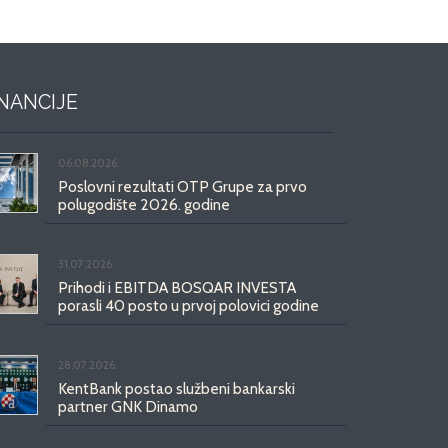
INANCIJE
06.08.2026.
Poslovni rezultati OTP Grupe za prvo
polugodište 2026. godine
31.07.2026.
Prihodi i EBITDA BOSQAR INVESTA
porasli 40 posto u prvoj polovici godine
28.07.2026.
KentBank postao službeni bankarski
partner GNK Dinamo