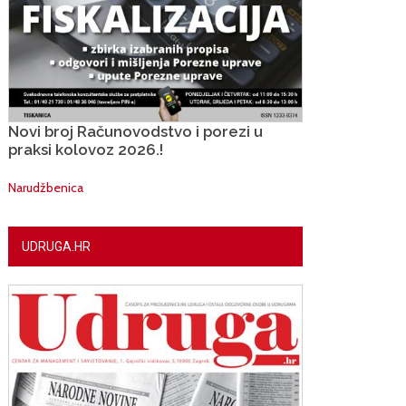
Novi broj Računovodstvo i porezi u
praksi kolovoz 2026.!
Narudžbenica
UDRUGA.HR