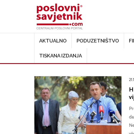
Main navigation
AKTUALNO
PODUZETNIŠTVO
F
TISKANA IZDANJA
21.
H
vi
Pr
da
Ne
vi