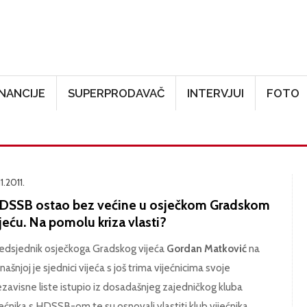
Skoči na glavni sadržaj
INANCIJE
SUPERPRODAVAČ
INTERVJUI
FOTO
11.2011.
DSSB ostao bez većine u osječkom Gradskom
jeću. Na pomolu kriza vlasti?
edsjednik osječkoga Gradskog vijeća
Gordan Matković
na
našnjoj je sjednici vijeća s još trima vijećnicima svoje
zavisne liste istupio iz dosadašnjeg zajedničkog kluba
jećnika s HDSSB-om te su osnovali vlastiti klub vijećnika.