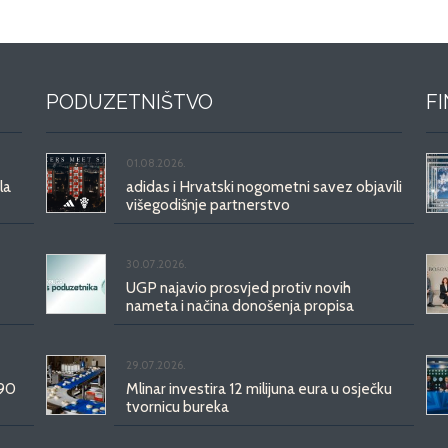
PODUZETNIŠTVO
F
01.08.2026.
la
adidas i Hrvatski nogometni savez objavili
višegodišnje partnerstvo
30.07.2026.
UGP najavio prosvjed protiv novih
nameta i načina donošenja propisa
29.07.2026.
 90
Mlinar investira 12 milijuna eura u osječku
tvornicu bureka