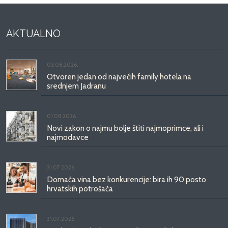
AKTUALNO
03.08.2026.
Otvoren jedan od najvećih family hotela na
srednjem Jadranu
01.08.2026.
Novi zakon o najmu bolje štiti najmoprimce, ali i
najmodavce
31.07.2026.
Domaća vina bez konkurencije: bira ih 90 posto
hrvatskih potrošača
31.07.2026.