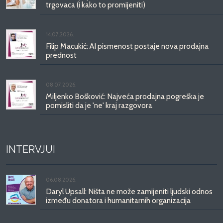
trgovaca (i kako to promijeniti)
14.07.2026.
Filip Macukić: AI pismenost postaje nova prodajna
prednost
08.07.2026.
Miljenko Bošković: Najveća prodajna pogreška je
pomisliti da je 'ne' kraj razgovora
INTERVJUI
06.08.2026.
Daryl Upsall: Ništa ne može zamijeniti ljudski odnos
između donatora i humanitarnih organizacija