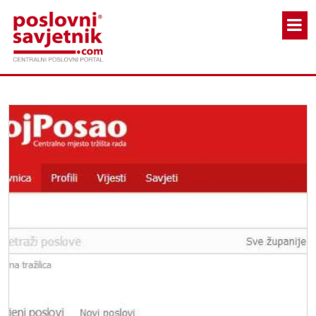
Skoči na glavni sadržaj