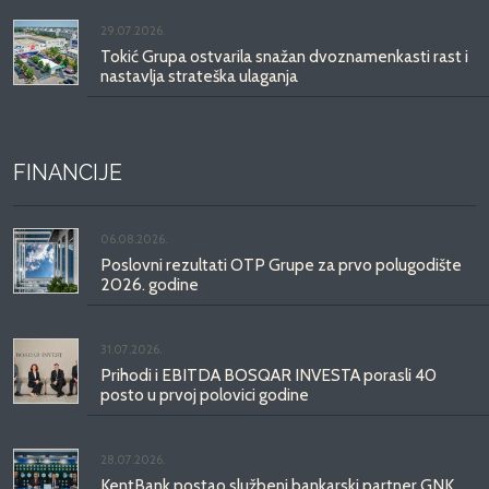
29.07.2026.
Tokić Grupa ostvarila snažan dvoznamenkasti rast i
nastavlja strateška ulaganja
FINANCIJE
06.08.2026.
Poslovni rezultati OTP Grupe za prvo polugodište
2026. godine
31.07.2026.
Prihodi i EBITDA BOSQAR INVESTA porasli 40
posto u prvoj polovici godine
28.07.2026.
KentBank postao službeni bankarski partner GNK