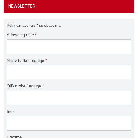
NEWSLETTER
Polja označena s
*
su obavezna
Adresa e-pošte
*
Naziv tvrtke / udruge
*
OIB tvrtke / udruge
*
Ime
Prezime