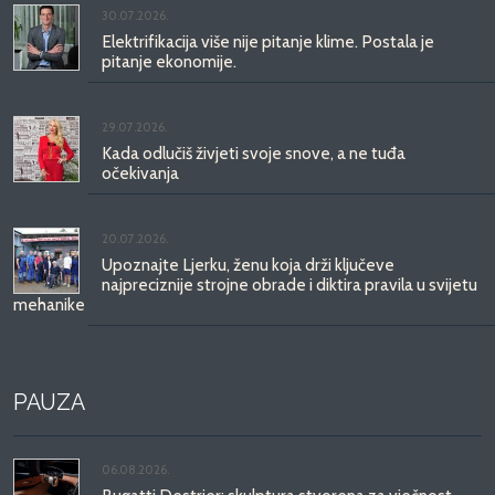
30.07.2026.
Elektrifikacija više nije pitanje klime. Postala je
pitanje ekonomije.
29.07.2026.
Kada odlučiš živjeti svoje snove, a ne tuđa
očekivanja
20.07.2026.
Upoznajte Ljerku, ženu koja drži ključeve
najpreciznije strojne obrade i diktira pravila u svijetu
mehanike
PAUZA
06.08.2026.