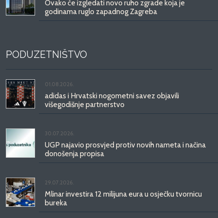
Ovako će izgledati novo ruho zgrade koja je
godinama ruglo zapadnog Zagreba
PODUZETNIŠTVO
01.08.2026.
adidas i Hrvatski nogometni savez objavili
višegodišnje partnerstvo
30.07.2026.
UGP najavio prosvjed protiv novih nameta i načina
donošenja propisa
29.07.2026.
Mlinar investira 12 milijuna eura u osječku tvornicu
bureka