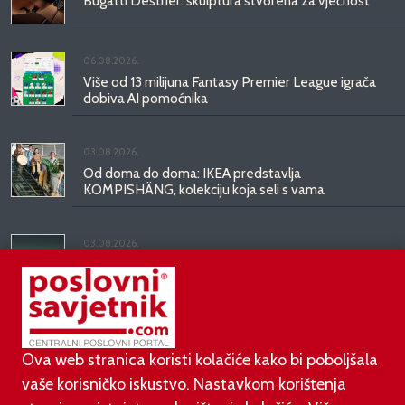
Bugatti Destrier: skulptura stvorena za vječnost
06.08.2026.
Više od 13 milijuna Fantasy Premier League igrača
dobiva AI pomoćnika
03.08.2026.
Od doma do doma: IKEA predstavlja
KOMPISHÄNG, kolekciju koja seli s vama
03.08.2026.
Kineski BYD predstavio luksuznu limuzinu veću od
Mercedesove S-klase, obećava domet do 1.000
kilometara
Ova web stranica koristi kolačiće kako bi poboljšala
vaše korisničko iskustvo. Nastavkom korištenja