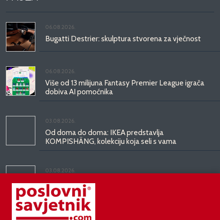
06.08.2026.
Bugatti Destrier: skulptura stvorena za vječnost
06.08.2026.
Više od 13 milijuna Fantasy Premier League igrača
dobiva AI pomoćnika
03.08.2026.
Od doma do doma: IKEA predstavlja
KOMPISHÄNG, kolekciju koja seli s vama
03.08.2026.
Kineski BYD predstavio luksuznu limuzinu veću od
Mercedesove S-klase, obećava domet do 1.000
kilometara