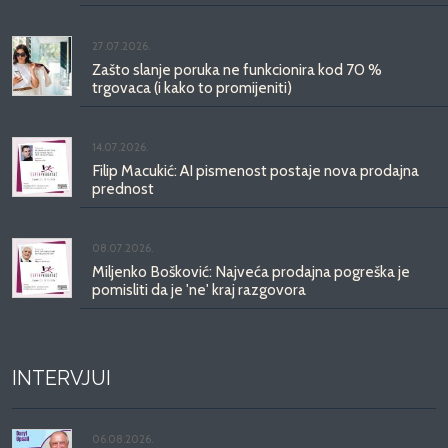
27.07.2026.
Zašto slanje poruka ne funkcionira kod 70 %
trgovaca (i kako to promijeniti)
14.07.2026.
Filip Macukić: AI pismenost postaje nova prodajna
prednost
08.07.2026.
Miljenko Bošković: Najveća prodajna pogreška je
pomisliti da je 'ne' kraj razgovora
INTERVJUI
06.08.2026.