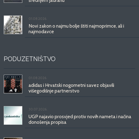
srednjem Jadranu
01.08.2026.
Novi zakon o najmu bolje štiti najmoprimce, ali i
najmodavce
PODUZETNIŠTVO
01.08.2026.
adidas i Hrvatski nogometni savez objavili
višegodišnje partnerstvo
30.07.2026.
UGP najavio prosvjed protiv novih nameta i načina
donošenja propisa