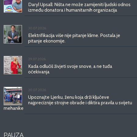
Daryl Upsall: Ništa ne može zamijeniti ljudski odnos
između donatora i humanitarnih organizacija
30.07.2026.
Elektrifikacija više nije pitanje klime. Postala je
pitanje ekonomije.
29.07.2026.
Kada odlučiš živjeti svoje snove, a ne tuđa
očekivanja
20.07.2026.
Upoznajte Ljerku, ženu koja drži ključeve
najpreciznije strojne obrade i diktira pravila u svijetu
mehanike
PAUZA