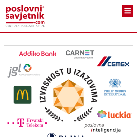
Skoči na glavni sadržaj