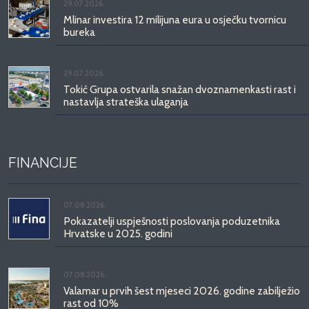
29.07.2026.
Mlinar investira 12 milijuna eura u osječku tvornicu
bureka
29.07.2026.
Tokić Grupa ostvarila snažan dvoznamenkasti rast i
nastavlja strateška ulaganja
FINANCIJE
07.08.2026.
Pokazatelji uspješnosti poslovanja poduzetnika
Hrvatske u 2025. godini
07.08.2026.
Valamar u prvih šest mjeseci 2026. godine zabilježio
rast od 10%