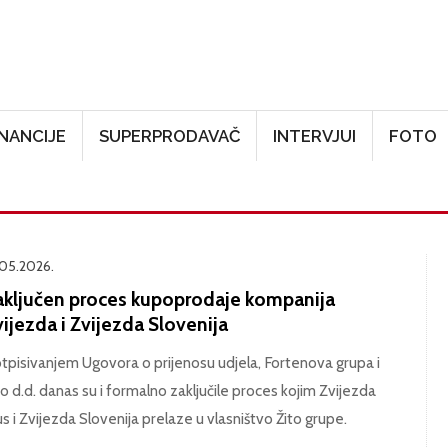
Skoči na glavni sadržaj
INANCIJE
SUPERPRODAVAČ
INTERVJUI
FOTO
.05.2026.
aključen proces kupoprodaje kompanija
ijezda i Zvijezda Slovenija
tpisivanjem Ugovora o prijenosu udjela, Fortenova grupa i
to d.d. danas su i formalno zaključile proces kojim Zvijezda
us i Zvijezda Slovenija prelaze u vlasništvo Žito grupe.