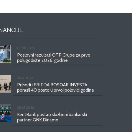
INANCIJE
06.08.2026.
Poslovni rezultati OTP Grupe za prvo
polugodište 2026. godine
31.07.2026.
Prihodi i EBITDA BOSQAR INVESTA
porasli 40 posto u prvoj polovici godine
28.07.2026.
KentBank postao službeni bankarski
partner GNK Dinamo