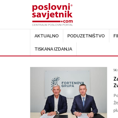
Main navigation
AKTUALNO
PODUZETNIŠTVO
F
TISKANA IZDANJA
14
Z
Zv
Po
Ži
pl