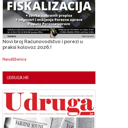
Novi broj Računovodstvo i porezi u
praksi kolovoz 2026.!
Narudžbenica
UDRUGA.HR