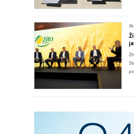
26
Ži
j
Ži
Sl
po