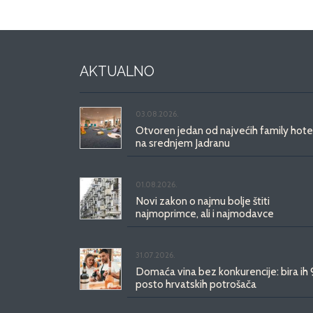
AKTUALNO
03.08.2026.
Otvoren jedan od najvećih family hote
na srednjem Jadranu
01.08.2026.
Novi zakon o najmu bolje štiti
najmoprimce, ali i najmodavce
31.07.2026.
Domaća vina bez konkurencije: bira ih
posto hrvatskih potrošača