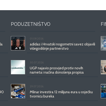
PODUZETNIŠTVO
F
01.08.2026.
la
adidas i Hrvatski nogometni savez objavili
višegodišnje partnerstvo
30.07.2026.
UGP najavio prosvjed protiv novih
nameta i načina donošenja propisa
29.07.2026.
 90
Mlinar investira 12 milijuna eura u osječku
tvornicu bureka