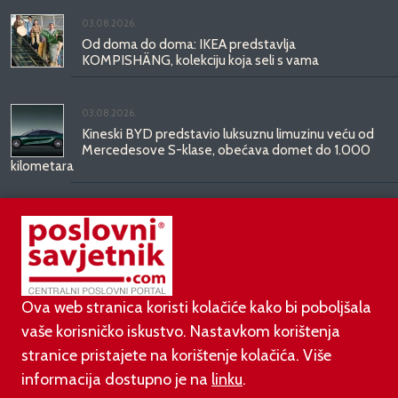
03.08.2026.
Od doma do doma: IKEA predstavlja
KOMPISHÄNG, kolekciju koja seli s vama
03.08.2026.
Kineski BYD predstavio luksuznu limuzinu veću od
Mercedesove S-klase, obećava domet do 1.000
kilometara
31.07.2026.
Najbrži studentski bolidi svijeta stižu u Mičevec
Ova web stranica koristi kolačiće kako bi poboljšala
vaše korisničko iskustvo. Nastavkom korištenja
stranice pristajete na korištenje kolačića. Više
informacija dostupno je na
linku
.