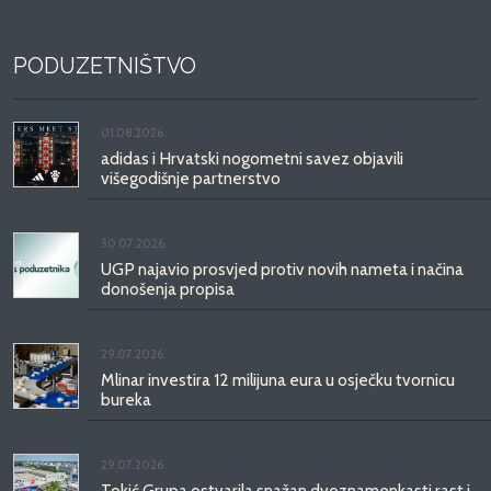
PODUZETNIŠTVO
01.08.2026.
adidas i Hrvatski nogometni savez objavili
višegodišnje partnerstvo
30.07.2026.
UGP najavio prosvjed protiv novih nameta i načina
donošenja propisa
29.07.2026.
Mlinar investira 12 milijuna eura u osječku tvornicu
bureka
29.07.2026.
Tokić Grupa ostvarila snažan dvoznamenkasti rast i