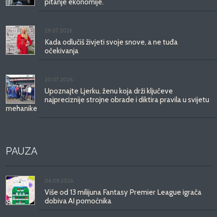
pitanje ekonomije.
29.07.2026.
Kada odlučiš živjeti svoje snove, a ne tuđa
očekivanja
20.07.2026.
Upoznajte Ljerku, ženu koja drži ključeve
najpreciznije strojne obrade i diktira pravila u svijetu
mehanike
PAUZA
06.08.2026.
Više od 13 milijuna Fantasy Premier League igrača
dobiva AI pomoćnika