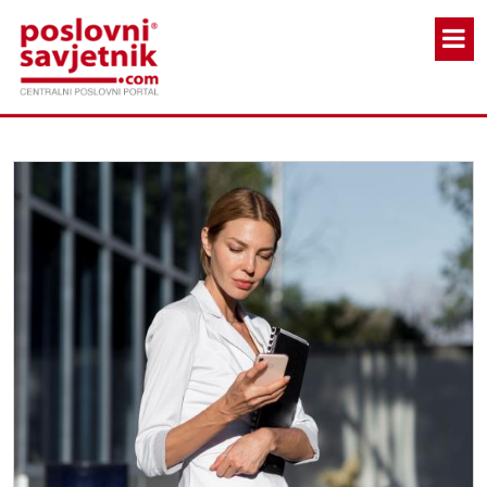
Skoči na glavni sadržaj