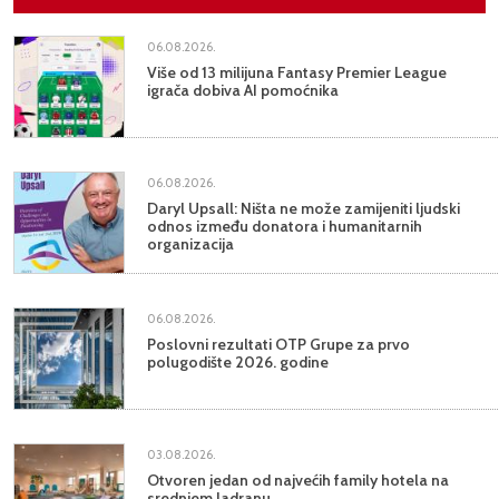
06.08.2026.
Više od 13 milijuna Fantasy Premier League
igrača dobiva AI pomoćnika
06.08.2026.
Daryl Upsall: Ništa ne može zamijeniti ljudski
odnos između donatora i humanitarnih
organizacija
06.08.2026.
Poslovni rezultati OTP Grupe za prvo
polugodište 2026. godine
03.08.2026.
Otvoren jedan od najvećih family hotela na
srednjem Jadranu