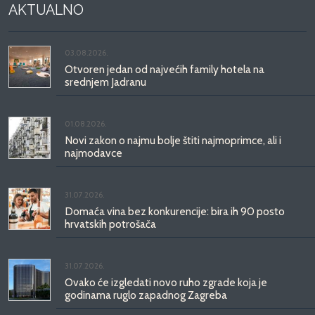
AKTUALNO
03.08.2026.
Otvoren jedan od najvećih family hotela na
srednjem Jadranu
01.08.2026.
Novi zakon o najmu bolje štiti najmoprimce, ali i
najmodavce
31.07.2026.
Domaća vina bez konkurencije: bira ih 90 posto
hrvatskih potrošača
31.07.2026.
Ovako će izgledati novo ruho zgrade koja je
godinama ruglo zapadnog Zagreba