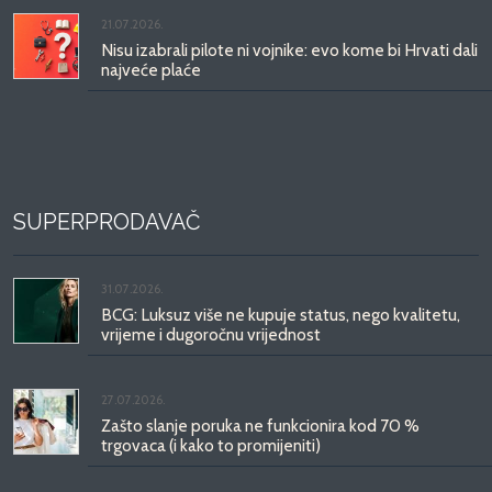
21.07.2026.
Nisu izabrali pilote ni vojnike: evo kome bi Hrvati dali
najveće plaće
SUPERPRODAVAČ
31.07.2026.
BCG: Luksuz više ne kupuje status, nego kvalitetu,
vrijeme i dugoročnu vrijednost
27.07.2026.
Zašto slanje poruka ne funkcionira kod 70 %
trgovaca (i kako to promijeniti)