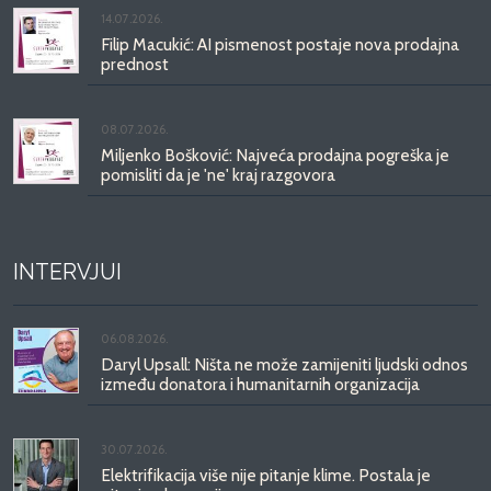
14.07.2026.
Filip Macukić: AI pismenost postaje nova prodajna
prednost
08.07.2026.
Miljenko Bošković: Najveća prodajna pogreška je
pomisliti da je 'ne' kraj razgovora
INTERVJUI
06.08.2026.
Daryl Upsall: Ništa ne može zamijeniti ljudski odnos
između donatora i humanitarnih organizacija
30.07.2026.
Elektrifikacija više nije pitanje klime. Postala je