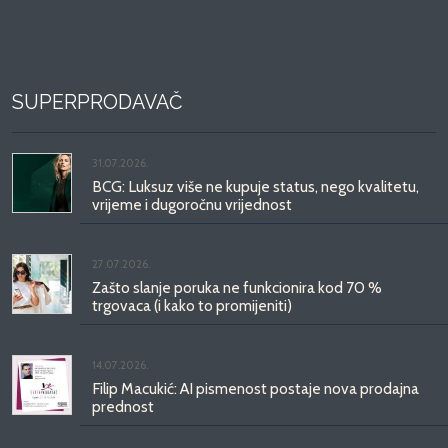
SUPERPRODAVAČ
31.07.2026.
BCG: Luksuz više ne kupuje status, nego kvalitetu,
vrijeme i dugoročnu vrijednost
27.07.2026.
Zašto slanje poruka ne funkcionira kod 70 %
trgovaca (i kako to promijeniti)
14.07.2026.
Filip Macukić: AI pismenost postaje nova prodajna
prednost