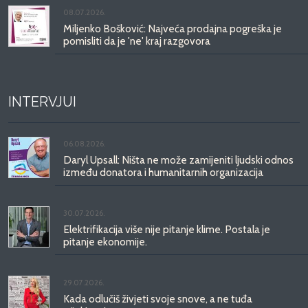
08.07.2026.
Miljenko Bošković: Najveća prodajna pogreška je
pomisliti da je 'ne' kraj razgovora
INTERVJUI
06.08.2026.
Daryl Upsall: Ništa ne može zamijeniti ljudski odnos
između donatora i humanitarnih organizacija
30.07.2026.
Elektrifikacija više nije pitanje klime. Postala je
pitanje ekonomije.
29.07.2026.
Kada odlučiš živjeti svoje snove, a ne tuđa