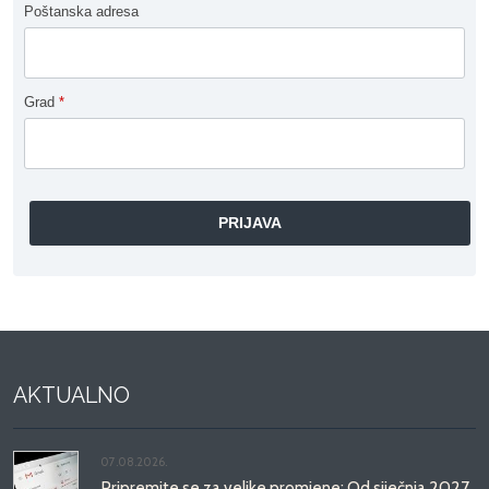
Poštanska adresa
Grad
*
AKTUALNO
07.08.2026.
Pripremite se za velike promjene: Od siječnja 2027.