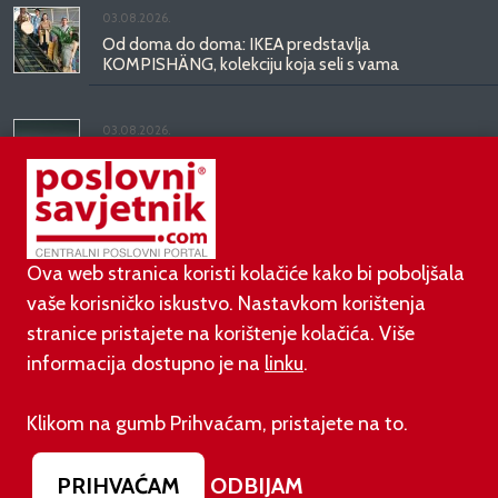
03.08.2026.
Od doma do doma: IKEA predstavlja
KOMPISHÄNG, kolekciju koja seli s vama
03.08.2026.
Kineski BYD predstavio luksuznu limuzinu veću od
Mercedesove S-klase, obećava domet do 1.000
kilometara
Ova web stranica koristi kolačiće kako bi poboljšala
vaše korisničko iskustvo. Nastavkom korištenja
stranice pristajete na korištenje kolačića. Više
informacija dostupno je na
linku
.
©
poslovni-savjetnik.com član je
Klikom na gumb Prihvaćam, pristajete na to.
Footer menu
O nama
Impressum
Uvjeti korištenja
PRIHVAĆAM
ODBIJAM