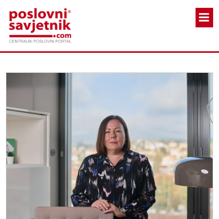
Skoči na glavni sadržaj