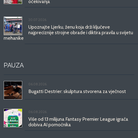
očekivanja
20.07.2026.
Upoznajte Ljerku, ženu koja drži ključeve
najpreciznije strojne obrade i diktira pravila u svijetu
mehanike
PAUZA
06.08.2026.
Bugatti Destrier: skulptura stvorena za vječnost
06.08.2026.
Više od 13 milijuna Fantasy Premier League igrača
dobiva AI pomoćnika