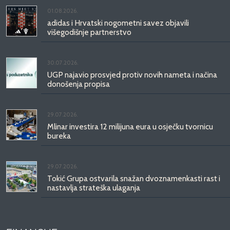
01.08.2026.
adidas i Hrvatski nogometni savez objavili
višegodišnje partnerstvo
30.07.2026.
UGP najavio prosvjed protiv novih nameta i načina
donošenja propisa
29.07.2026.
Mlinar investira 12 milijuna eura u osječku tvornicu
bureka
29.07.2026.
Tokić Grupa ostvarila snažan dvoznamenkasti rast i
nastavlja strateška ulaganja