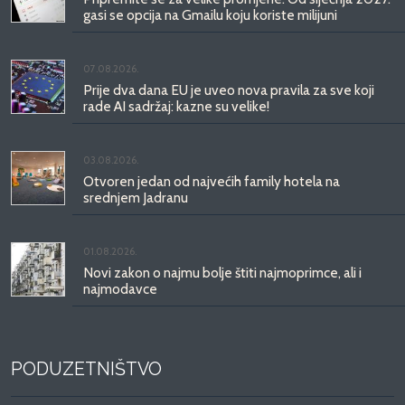
gasi se opcija na Gmailu koju koriste milijuni
07.08.2026.
Prije dva dana EU je uveo nova pravila za sve koji
rade AI sadržaj: kazne su velike!
03.08.2026.
Otvoren jedan od najvećih family hotela na
srednjem Jadranu
01.08.2026.
Novi zakon o najmu bolje štiti najmoprimce, ali i
najmodavce
PODUZETNIŠTVO