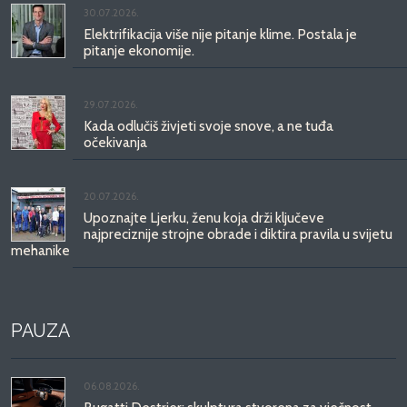
30.07.2026.
Elektrifikacija više nije pitanje klime. Postala je
pitanje ekonomije.
29.07.2026.
Kada odlučiš živjeti svoje snove, a ne tuđa
očekivanja
20.07.2026.
Upoznajte Ljerku, ženu koja drži ključeve
najpreciznije strojne obrade i diktira pravila u svijetu
mehanike
PAUZA
06.08.2026.