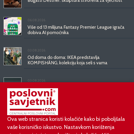
Bugatti Destrier: skulptura stvorena za vječnost
06.08.2026.
Više od 13 milijuna Fantasy Premier League igrača
dobiva AI pomoćnika
03.08.2026.
Od doma do doma: IKEA predstavlja
KOMPISHÄNG, kolekciju koja seli s vama
03.08.2026.
Kineski BYD predstavio luksuznu limuzinu veću od
Mercedesove S-klase, obećava domet do 1.000
kilometara
Ova web stranica koristi kolačiće kako bi poboljšala
vaše korisničko iskustvo. Nastavkom korištenja