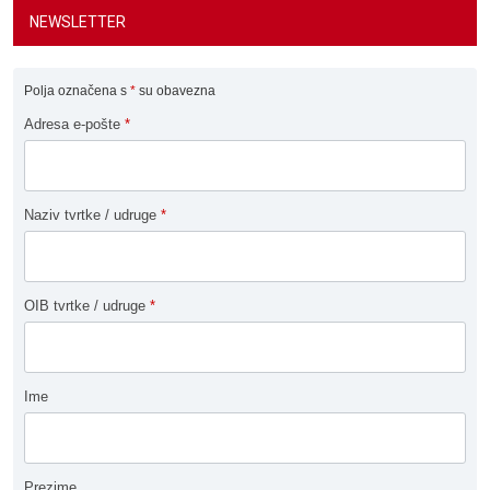
NEWSLETTER
Polja označena s
*
su obavezna
Adresa e-pošte
*
Naziv tvrtke / udruge
*
OIB tvrtke / udruge
*
Ime
Prezime