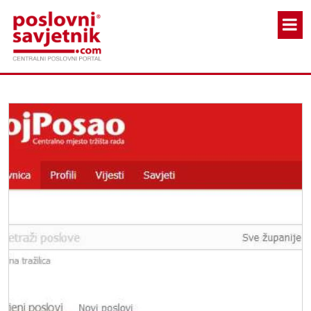
Skoči na glavni sadržaj