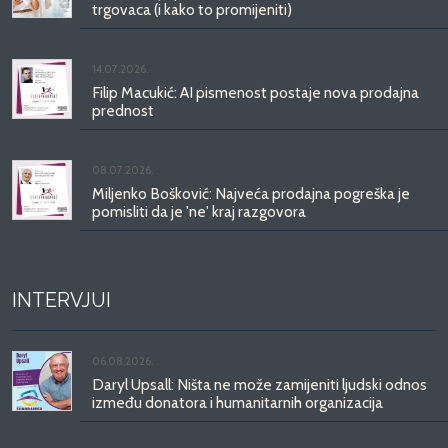
trgovaca (i kako to promijeniti)
14.07.2026.
Filip Macukić: AI pismenost postaje nova prodajna
prednost
08.07.2026.
Miljenko Bošković: Najveća prodajna pogreška je
pomisliti da je 'ne' kraj razgovora
INTERVJUI
06.08.2026.
Daryl Upsall: Ništa ne može zamijeniti ljudski odnos
između donatora i humanitarnih organizacija