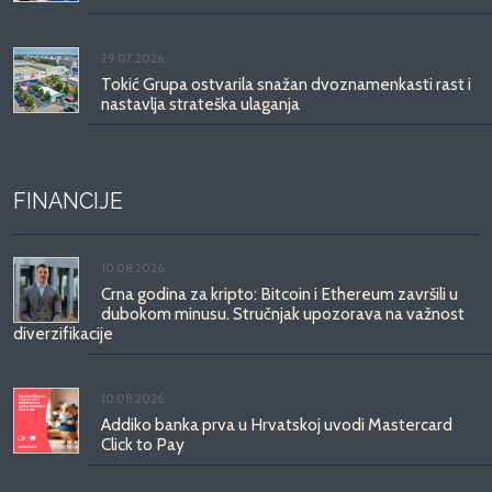
29.07.2026.
Tokić Grupa ostvarila snažan dvoznamenkasti rast i
nastavlja strateška ulaganja
FINANCIJE
10.08.2026.
Crna godina za kripto: Bitcoin i Ethereum završili u
dubokom minusu. Stručnjak upozorava na važnost
diverzifikacije
10.08.2026.
Addiko banka prva u Hrvatskoj uvodi Mastercard
Click to Pay