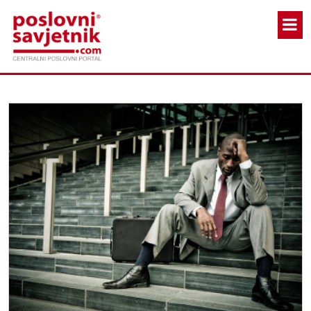
Skoči na glavni sadržaj