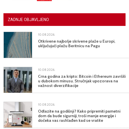
ZADNJE OBJAVLJENO
10.08.2026.
Otkrivene najbolje skrivene plaže u Europi,
uključujući plažu Beritnicu na Pagu
10.08.2026.
Crna godina za kripto: Bitcoin i Ethereum završili
u dubokom minusu. Stručnjak upozorava na
važnost diverzifikacije
10.08.2026.
Odlazite na godišnji? Kako pripremiti pametni
dom da bude sigurniji, troši manje energije i
dočeka vas rashlađen kad se vratite