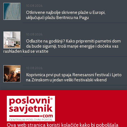
10.08.2026.
Otkrivene najbolje skrivene plaže u Europi,
uključujući plažu Beritnicu na Pagu
10.08.2026.
Odlazite na godišnji? Kako pripremiti pametni dom
da bude sigurniji, troši manje energije i dočeka vas
rashlađen kad se vratite
10.08.2026.
Koprivnica prvi put spaja Renesansni festival i Ljeto
na Zrinskom u jedan veliki festivalski vikend
06.08.2026.
Bugatti Destrier: skulptura stvorena za vječnost
Ova web stranica koristi kolačiće kako bi poboljšala