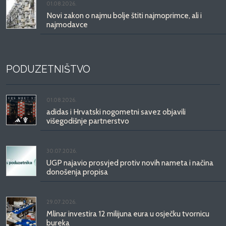
01.08.2026.
Novi zakon o najmu bolje štiti najmoprimce, ali i
najmodavce
PODUZETNIŠTVO
01.08.2026.
adidas i Hrvatski nogometni savez objavili
višegodišnje partnerstvo
30.07.2026.
UGP najavio prosvjed protiv novih nameta i načina
donošenja propisa
29.07.2026.
Mlinar investira 12 milijuna eura u osječku tvornicu
bureka