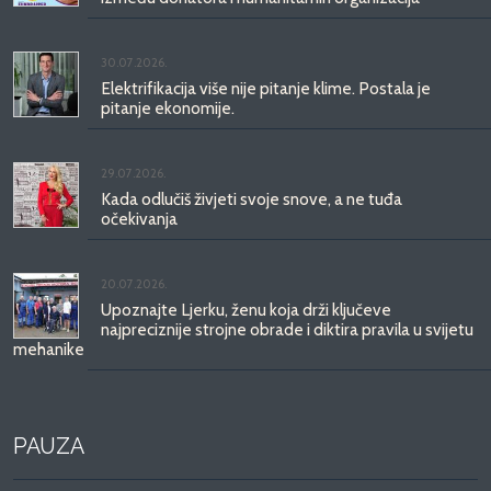
30.07.2026.
Elektrifikacija više nije pitanje klime. Postala je
pitanje ekonomije.
29.07.2026.
Kada odlučiš živjeti svoje snove, a ne tuđa
očekivanja
20.07.2026.
Upoznajte Ljerku, ženu koja drži ključeve
najpreciznije strojne obrade i diktira pravila u svijetu
mehanike
PAUZA