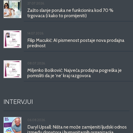
27.07.2026.
Zašto slanje poruka ne funkcionira kod 70 %
trgovaca (i kako to promijeniti)
14.07.2026.
Filip Macukić: AI pismenost postaje nova prodajna
prednost
08.07.2026.
Miljenko Bošković: Najveća prodajna pogreška je
pomisliti da je 'ne' kraj razgovora
INTERVJUI
06.08.2026.
Daryl Upsall: Ništa ne može zamijeniti ljudski odnos
između donatora i humanitarnih organizacija