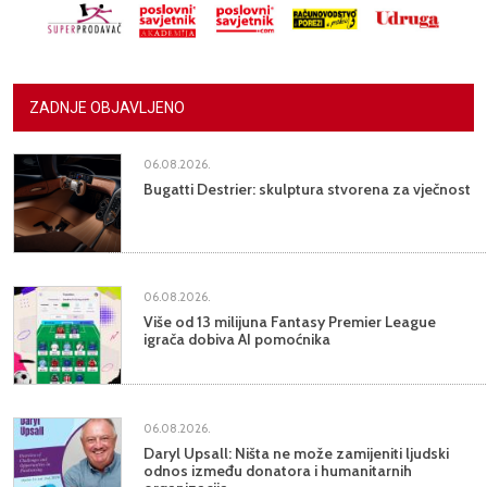
ZADNJE OBJAVLJENO
06.08.2026.
Bugatti Destrier: skulptura stvorena za vječnost
06.08.2026.
Više od 13 milijuna Fantasy Premier League
igrača dobiva AI pomoćnika
06.08.2026.
Daryl Upsall: Ništa ne može zamijeniti ljudski
odnos između donatora i humanitarnih