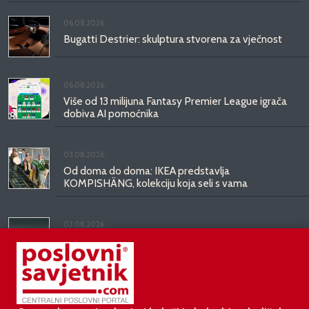
06.08.2026.
Bugatti Destrier: skulptura stvorena za vječnost
06.08.2026.
Više od 13 milijuna Fantasy Premier League igrača
dobiva AI pomoćnika
03.08.2026.
Od doma do doma: IKEA predstavlja
KOMPISHÄNG, kolekciju koja seli s vama
03.08.2026.
Kineski BYD predstavio luksuznu limuzinu veću od
Mercedesove S-klase, obećava domet do 1.000
kilometara