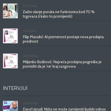
27.07.2026.
Zašto slanje poruka ne funkcionira kod 70 %
trgovaca (i kako to promijeniti)
14.07.2026.
Filip Macukić: AI pismenost postaje nova prodajna
prednost
08.07.2026.
Miljenko Bošković: Najveća prodajna pogreška je
pomisliti da je 'ne' kraj razgovora
INTERVJUI
06.08.2026.
Daryl Upsall: Ništa ne može zamijeniti ljudski odnos