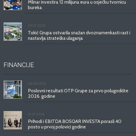
Mlinar investira 12 milijuna eura u osječku tvornicu
bureka
29.07.2026.
Tokić Grupa ostvarila snažan dvoznamenkasti rast i
nastavlja strateška ulaganja
FINANCIJE
06.08.2026.
Poslovni rezultati OTP Grupe za prvo polugodište
2026. godine
31.07.2026.
Prihodi i EBITDA BOSQAR INVESTA porasli 40
posto u prvoj polovici godine