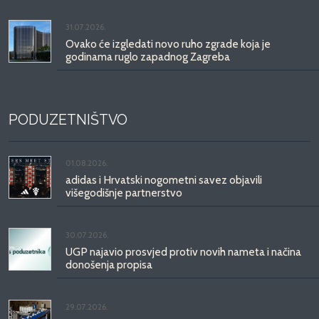
31.07.2026.
Ovako će izgledati novo ruho zgrade koja je
godinama ruglo zapadnog Zagreba
PODUZETNIŠTVO
01.08.2026.
adidas i Hrvatski nogometni savez objavili
višegodišnje partnerstvo
30.07.2026.
UGP najavio prosvjed protiv novih nameta i načina
donošenja propisa
29.07.2026.