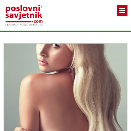
Skoči na glavni sadržaj