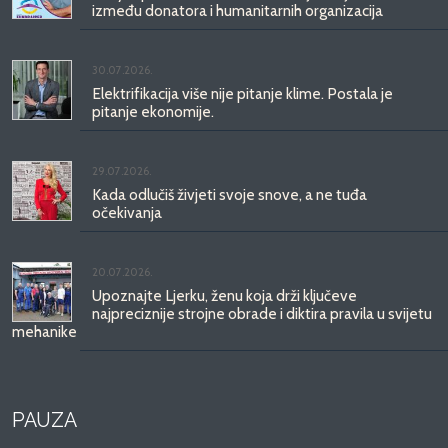
između donatora i humanitarnih organizacija
30.07.2026.
Elektrifikacija više nije pitanje klime. Postala je
pitanje ekonomije.
29.07.2026.
Kada odlučiš živjeti svoje snove, a ne tuđa
očekivanja
20.07.2026.
Upoznajte Ljerku, ženu koja drži ključeve
najpreciznije strojne obrade i diktira pravila u svijetu
mehanike
PAUZA