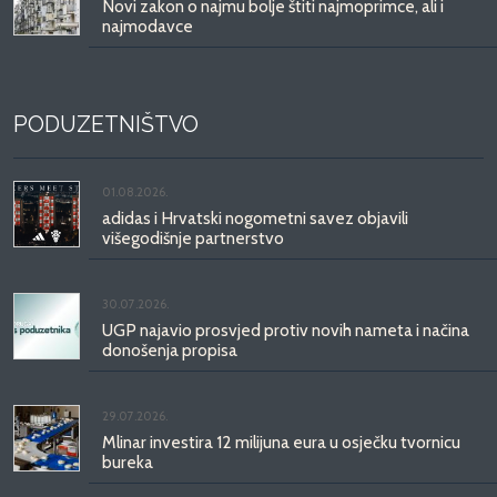
Novi zakon o najmu bolje štiti najmoprimce, ali i
najmodavce
PODUZETNIŠTVO
01.08.2026.
adidas i Hrvatski nogometni savez objavili
višegodišnje partnerstvo
30.07.2026.
UGP najavio prosvjed protiv novih nameta i načina
donošenja propisa
29.07.2026.
Mlinar investira 12 milijuna eura u osječku tvornicu
bureka