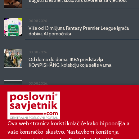
Bugatti Destrier: skulptura stvorena za vječnost
06.08.2026.
Više od 13 milijuna Fantasy Premier League igrača
dobiva AI pomoćnika
03.08.2026.
Od doma do doma: IKEA predstavlja
KOMPISHÄNG, kolekciju koja seli s vama
03.08.2026.
Kineski BYD predstavio luksuznu limuzinu veću od
Mercedesove S-klase, obećava domet do 1.000
kilometara
Ova web stranica koristi kolačiće kako bi poboljšala
vaše korisničko iskustvo. Nastavkom korištenja