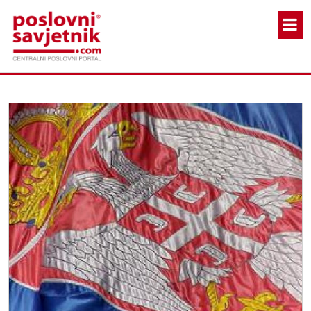
Skoči na glavni sadržaj