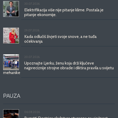
30.07.2026.
Elektrifikacija više nije pitanje klime. Postala je
pitanje ekonomije.
29.07.2026.
Kada odlučiš živjeti svoje snove, a ne tuđa
očekivanja
20.07.2026.
Upoznajte Ljerku, ženu koja drži ključeve
najpreciznije strojne obrade i diktira pravila u svijetu
mehanike
PAUZA
06.08.2026.