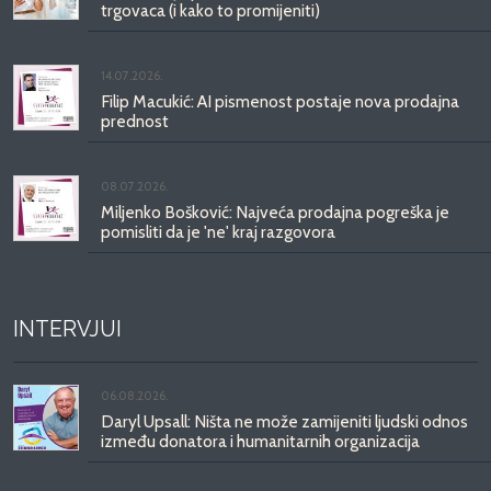
trgovaca (i kako to promijeniti)
14.07.2026.
Filip Macukić: AI pismenost postaje nova prodajna
prednost
08.07.2026.
Miljenko Bošković: Najveća prodajna pogreška je
pomisliti da je 'ne' kraj razgovora
INTERVJUI
06.08.2026.
Daryl Upsall: Ništa ne može zamijeniti ljudski odnos
između donatora i humanitarnih organizacija