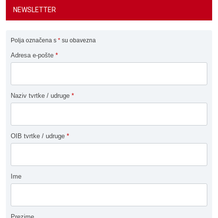
NEWSLETTER
Polja označena s
*
su obavezna
Adresa e-pošte
*
Naziv tvrtke / udruge
*
OIB tvrtke / udruge
*
Ime
Prezime