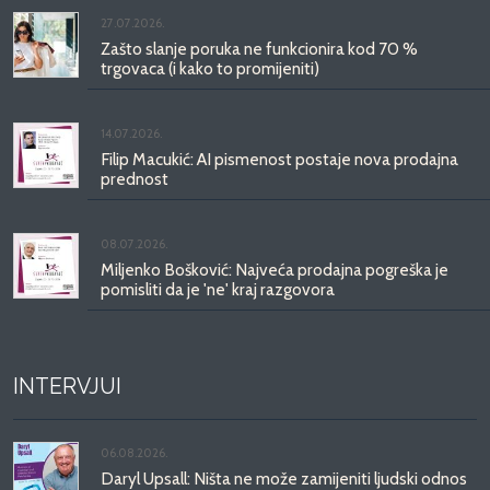
27.07.2026.
Zašto slanje poruka ne funkcionira kod 70 %
trgovaca (i kako to promijeniti)
14.07.2026.
Filip Macukić: AI pismenost postaje nova prodajna
prednost
08.07.2026.
Miljenko Bošković: Najveća prodajna pogreška je
pomisliti da je 'ne' kraj razgovora
INTERVJUI
06.08.2026.
Daryl Upsall: Ništa ne može zamijeniti ljudski odnos