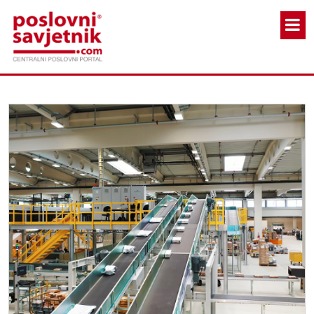
Skoči na glavni sadržaj