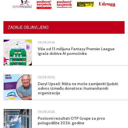
ZADNJE OBJAVLJENO
06.08.2026.
Više od 13 milijuna Fantasy Premier League
igrača dobiva AI pomoćnika
06.08.2026.
Daryl Upsall: Ništa ne može zamijeniti ljudski
odnos između donatora i humanitarnih
organizacija
06.08.2026.
Poslovni rezultati OTP Grupe za prvo
polugodište 2026. godine