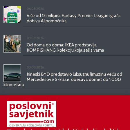
06.08.2026.
Više od 13 milijuna Fantasy Premier League igrača
dobiva AI pomoćnika
03.08.2026.
Od doma do doma: IKEA predstavlja
KOMPISHÄNG, kolekciju koja seli s vama
03.08.2026.
Kineski BYD predstavio luksuznu limuzinu veću od
Mercedesove S-klase, obećava domet do 1.000
kilometara
31.07.2026.
Najbrži studentski bolidi svijeta stižu u Mičevec