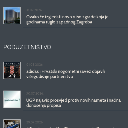
31.07.2026.
Ovako će izgledati novo ruho zgrade koja je
godinama ruglo zapadnog Zagreba
PODUZETNIŠTVO
01.08.2026.
adidas i Hrvatski nogometni savez objavili
višegodišnje partnerstvo
30.07.2026.
UGP najavio prosvjed protiv novih nameta i načina
donošenja propisa
29.07.2026.