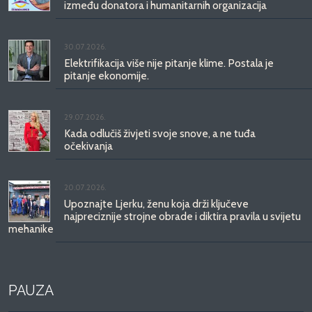
između donatora i humanitarnih organizacija
30.07.2026.
Elektrifikacija više nije pitanje klime. Postala je
pitanje ekonomije.
29.07.2026.
Kada odlučiš živjeti svoje snove, a ne tuđa
očekivanja
20.07.2026.
Upoznajte Ljerku, ženu koja drži ključeve
najpreciznije strojne obrade i diktira pravila u svijetu
mehanike
PAUZA