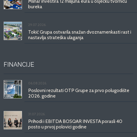
Mlinar investira 12 milijuna eura u osječku tvornicu
bureka
29.07.2026.
Tokić Grupa ostvarila snažan dvoznamenkasti rast i
nastavlja strateška ulaganja
FINANCIJE
06.08.2026.
Poslovni rezultati OTP Grupe za prvo polugodište
2026. godine
31.07.2026.
Prihodi i EBITDA BOSQAR INVESTA porasli 40
posto u prvoj polovici godine