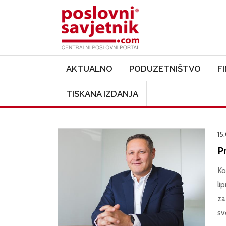
Main navigation
AKTUALNO
PODUZETNIŠTVO
F
TISKANA IZDANJA
15
P
Ko
li
za
sv