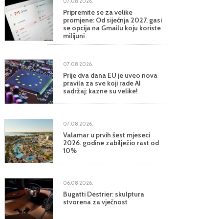
07.08.2026.
Pripremite se za velike
promjene: Od siječnja 2027. gasi
se opcija na Gmailu koju koriste
milijuni
07.08.2026.
Prije dva dana EU je uveo nova
pravila za sve koji rade AI
sadržaj: kazne su velike!
07.08.2026.
Valamar u prvih šest mjeseci
2026. godine zabilježio rast od
10%
06.08.2026.
Bugatti Destrier: skulptura
stvorena za vječnost