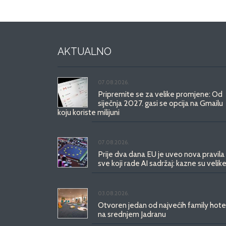
AKTUALNO
07.08.2026.
Pripremite se za velike promjene: Od
siječnja 2027. gasi se opcija na Gmailu
koju koriste milijuni
07.08.2026.
Prije dva dana EU je uveo nova pravila
sve koji rade AI sadržaj: kazne su velike
03.08.2026.
Otvoren jedan od najvećih family hote
na srednjem Jadranu