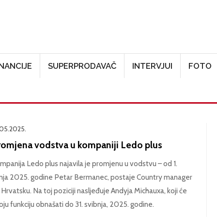
Skoči na glavni sadržaj
INANCIJE
SUPERPRODAVAČ
INTERVJUI
FOTO
.05.2025.
romjena vodstva u kompaniji Ledo plus
mpanija Ledo plus najavila je promjenu u vodstvu – od 1.
pnja 2025. godine Petar Bermanec, postaje Country manager
 Hrvatsku. Na toj poziciji nasljeđuje Andyja Michauxa, koji će
oju funkciju obnašati do 31. svibnja, 2025. godine.