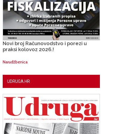
Novi broj Računovodstvo i porezi u
praksi kolovoz 2026.!
Narudžbenica
UDRUGA.HR