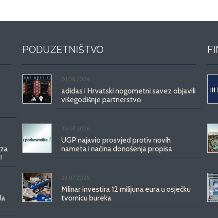
PODUZETNIŠTVO
F
01.08.2026.
adidas i Hrvatski nogometni savez objavili
višegodišnje partnerstvo
30.07.2026.
UGP najavio prosvjed protiv novih
 za
nameta i načina donošenja propisa
!
29.07.2026.
Mlinar investira 12 milijuna eura u osječku
la
tvornicu bureka