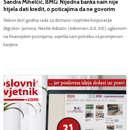
Sandra Mihelčić, BMG: Nijedna banka nam nije
htjela dati kredit, o poticajima da ne govorim
Nakon šest godina rada za domaće i svjetske korporacije
(Agrokor, Jamnica, Nestle Adriatic, Unikomerc d.d., itd.), uglavnom
na financijskim pozicijama, osjetila sam potrebu za promjenom
karijere.