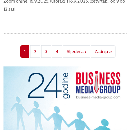
Zoom online, 16.9.2025. (utorak) i 18.9.2025. (četvrtak), od 9 do
12 sati
Pagination
Next page
Last pag
1
2
3
4
Sljedeća ›
Zadnja »