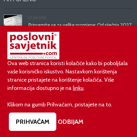
07.08.2026.
Pripremite se za velike promjene: Od siječnja 2027.
gasi se opcija na Gmailu koju koriste milijuni
07.08.2026.
Prije dva dana EU je uveo nova pravila za sve koji
rade AI sadržaj: kazne su velike!
Ova web stranica koristi kolačiće kako bi poboljšala
vaše korisničko iskustvo. Nastavkom korištenja
stranice pristajete na korištenje kolačića. Više
03.08.2026.
Otvoren jedan od najvećih family hotela na
informacija dostupno je na
linku
.
srednjem Jadranu
Klikom na gumb Prihvaćam, pristajete na to.
01.08.2026.
Novi zakon o najmu bolje štiti najmoprimce, ali i
PRIHVAĆAM
ODBIJAM
najmodavce