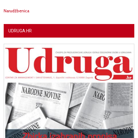
Narudžbenica
UDRUGA.HR