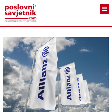
Skoči na glavni sadržaj