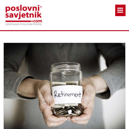
Skoči na glavni sadržaj