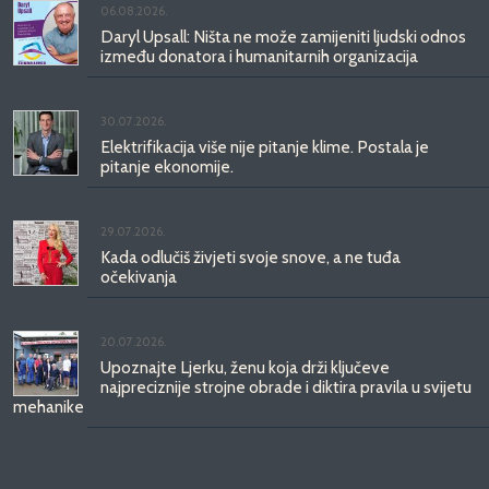
06.08.2026.
Daryl Upsall: Ništa ne može zamijeniti ljudski odnos
između donatora i humanitarnih organizacija
30.07.2026.
Elektrifikacija više nije pitanje klime. Postala je
pitanje ekonomije.
29.07.2026.
Kada odlučiš živjeti svoje snove, a ne tuđa
očekivanja
20.07.2026.
Upoznajte Ljerku, ženu koja drži ključeve
najpreciznije strojne obrade i diktira pravila u svijetu
mehanike