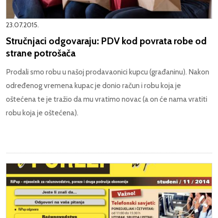
23.07.2015.
Stručnjaci odgovaraju: PDV kod povrata robe od
strane potrošača
Prodali smo robu u našoj prodavaonici kupcu (građaninu). Nakon
određenog vremena kupac je donio račun i robu koja je
oštećena te je tražio da mu vratimo novac (a on će nama vratiti
robu koja je oštećena).