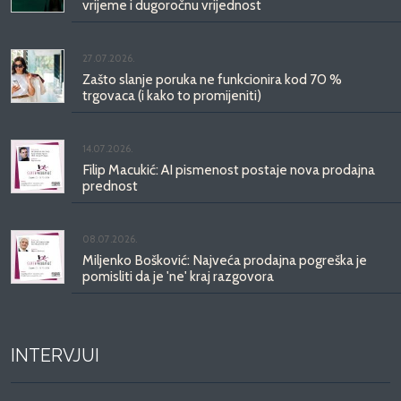
vrijeme i dugoročnu vrijednost
27.07.2026.
Zašto slanje poruka ne funkcionira kod 70 %
trgovaca (i kako to promijeniti)
14.07.2026.
Filip Macukić: AI pismenost postaje nova prodajna
prednost
08.07.2026.
Miljenko Bošković: Najveća prodajna pogreška je
pomisliti da je 'ne' kraj razgovora
INTERVJUI