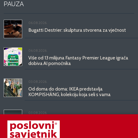
PAUZA
06.08.2026.
Bugatti Destrier: skulptura stvorena za vječnost
06.08.2026.
Više od 13 milijuna Fantasy Premier League igrača
dobiva AI pomoćnika
03.08.2026.
Od doma do doma: IKEA predstavlja
KOMPISHÄNG, kolekciju koja seli s vama
03.08.2026.
Kineski BYD predstavio luksuznu limuzinu veću od
Mercedesove S-klase, obećava domet do 1.000
kilometara