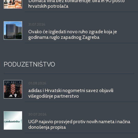
Domaća vina bez konkurencije: bira ih 90 posto
hrvatskih potrošača
31.07.2026.
Ovako će izgledati novo ruho zgrade koja je
godinama ruglo zapadnog Zagreba
PODUZETNIŠTVO
01.08.2026.
adidas i Hrvatski nogometni savez objavili
višegodišnje partnerstvo
30.07.2026.
UGP najavio prosvjed protiv novih nameta i načina
donošenja propisa