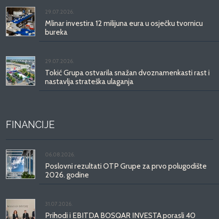
29.07.2026.
Mlinar investira 12 milijuna eura u osječku tvornicu
bureka
29.07.2026.
Tokić Grupa ostvarila snažan dvoznamenkasti rast i
nastavlja strateška ulaganja
FINANCIJE
06.08.2026.
Poslovni rezultati OTP Grupe za prvo polugodište
2026. godine
31.07.2026.
Prihodi i EBITDA BOSQAR INVESTA porasli 40