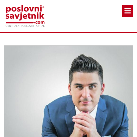
Skoči na glavni sadržaj