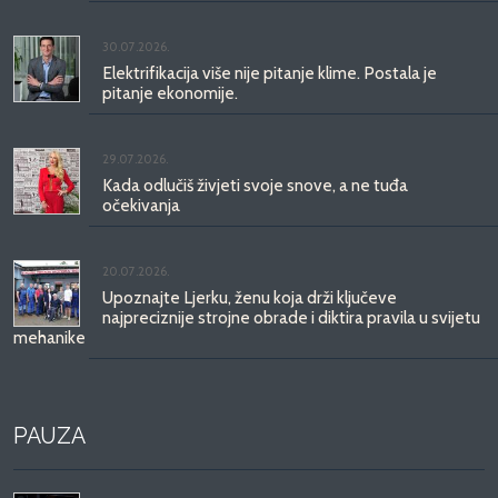
30.07.2026.
Elektrifikacija više nije pitanje klime. Postala je
pitanje ekonomije.
29.07.2026.
Kada odlučiš živjeti svoje snove, a ne tuđa
očekivanja
20.07.2026.
Upoznajte Ljerku, ženu koja drži ključeve
najpreciznije strojne obrade i diktira pravila u svijetu
mehanike
PAUZA