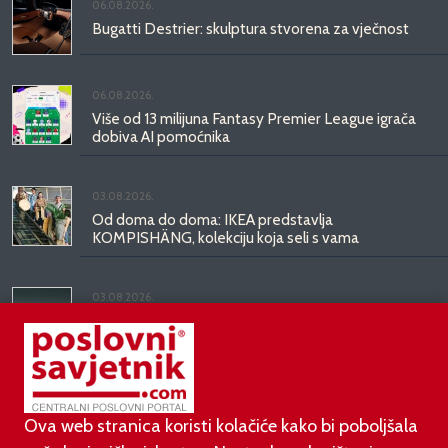
06.08.2026.
Bugatti Destrier: skulptura stvorena za vječnost
06.08.2026.
Više od 13 milijuna Fantasy Premier League igrača
dobiva AI pomoćnika
03.08.2026.
Od doma do doma: IKEA predstavlja
KOMPISHÄNG, kolekciju koja seli s vama
03.08.2026.
Kineski BYD predstavio luksuznu limuzinu veću od
Mercedesove S-klase, obećava domet do 1.000
kilometara
Ova web stranica koristi kolačiće kako bi poboljšala