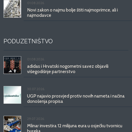
01.08.2026.
Novi zakon o najmu bolje štiti najmoprimce, ali i
najmodavce
PODUZETNIŠTVO
01.08.2026.
adidas i Hrvatski nogometni savez objavili
višegodišnje partnerstvo
30.07.2026.
UGP najavio prosvjed protiv novih nameta i načina
donošenja propisa
29.07.2026.
Mlinar investira 12 milijuna eura u osječku tvornicu
bureka