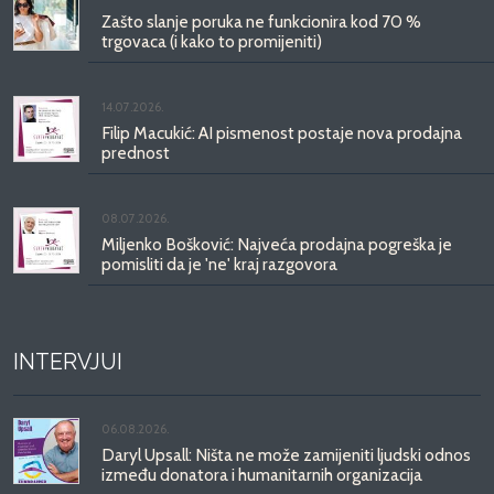
Zašto slanje poruka ne funkcionira kod 70 %
trgovaca (i kako to promijeniti)
14.07.2026.
Filip Macukić: AI pismenost postaje nova prodajna
prednost
08.07.2026.
Miljenko Bošković: Najveća prodajna pogreška je
pomisliti da je 'ne' kraj razgovora
INTERVJUI
06.08.2026.
Daryl Upsall: Ništa ne može zamijeniti ljudski odnos
između donatora i humanitarnih organizacija