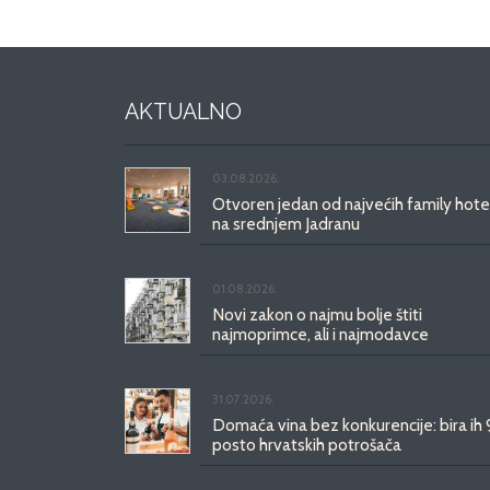
AKTUALNO
03.08.2026.
Otvoren jedan od najvećih family hote
na srednjem Jadranu
01.08.2026.
Novi zakon o najmu bolje štiti
najmoprimce, ali i najmodavce
31.07.2026.
Domaća vina bez konkurencije: bira ih
posto hrvatskih potrošača