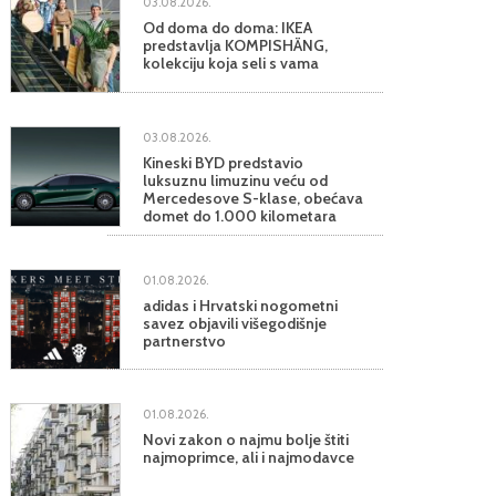
03.08.2026.
Od doma do doma: IKEA
predstavlja KOMPISHÄNG,
kolekciju koja seli s vama
03.08.2026.
Kineski BYD predstavio
luksuznu limuzinu veću od
Mercedesove S-klase, obećava
domet do 1.000 kilometara
01.08.2026.
adidas i Hrvatski nogometni
savez objavili višegodišnje
partnerstvo
01.08.2026.
Novi zakon o najmu bolje štiti
najmoprimce, ali i najmodavce