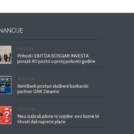
INANCIJE
31.07.2026.
Prihodi i EBITDA BOSQAR INVESTA
porasli 40 posto u prvoj polovici godine
28.07.2026.
KentBank postao službeni bankarski
partner GNK Dinamo
21.07.2026.
Nisu izabrali pilote ni vojnike: evo kome bi
Hrvati dali najveće plaće