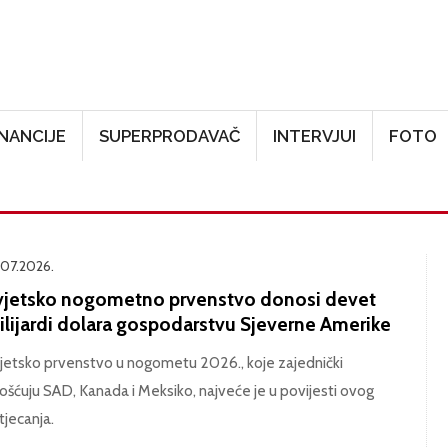
Skoči na glavni sadržaj
INANCIJE
SUPERPRODAVAČ
INTERVJUI
FOTO
.07.2026.
vjetsko nogometno prvenstvo donosi devet
ilijardi dolara gospodarstvu Sjeverne Amerike
jetsko prvenstvo u nogometu 2026., koje zajednički
ošćuju SAD, Kanada i Meksiko, najveće je u povijesti ovog
tjecanja.