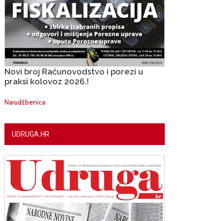
Novi broj Računovodstvo i porezi u
praksi kolovoz 2026.!
Narudžbenica
UDRUGA.HR