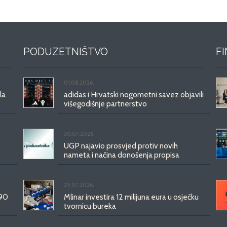
PODUZETNIŠTVO
F
01.08.2026.
la
adidas i Hrvatski nogometni savez objavili
višegodišnje partnerstvo
30.07.2026.
UGP najavio prosvjed protiv novih
nameta i načina donošenja propisa
29.07.2026.
 90
Mlinar investira 12 milijuna eura u osječku
tvornicu bureka