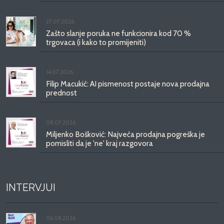
27.07.2026.
Zašto slanje poruka ne funkcionira kod 70 %
trgovaca (i kako to promijeniti)
14.07.2026.
Filip Macukić: AI pismenost postaje nova prodajna
prednost
08.07.2026.
Miljenko Bošković: Najveća prodajna pogreška je
pomisliti da je 'ne' kraj razgovora
INTERVJUI
06.08.2026.