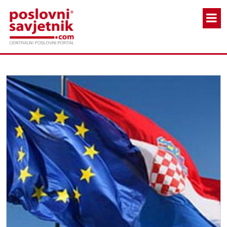
Skoči na glavni sadržaj