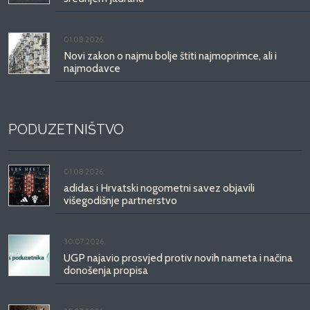
01.08.2026.
Novi zakon o najmu bolje štiti najmoprimce, ali i
najmodavce
PODUZETNIŠTVO
01.08.2026.
adidas i Hrvatski nogometni savez objavili
višegodišnje partnerstvo
30.07.2026.
UGP najavio prosvjed protiv novih nameta i načina
donošenja propisa