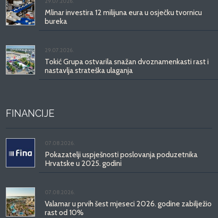
29.07.2026.
Mlinar investira 12 milijuna eura u osječku tvornicu
bureka
29.07.2026.
Tokić Grupa ostvarila snažan dvoznamenkasti rast i
nastavlja strateška ulaganja
FINANCIJE
07.08.2026.
Pokazatelji uspješnosti poslovanja poduzetnika
Hrvatske u 2025. godini
07.08.2026.
Valamar u prvih šest mjeseci 2026. godine zabilježio
rast od 10%