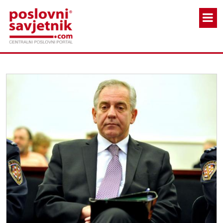
Skoči na glavni sadržaj