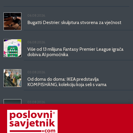
06.08.2026.
Bugatti Destrier: skulptura stvorena za vječnost
06.08.2026.
Više od 13 milijuna Fantasy Premier League igrača
dobiva AI pomoćnika
03.08.2026.
Od doma do doma: IKEA predstavlja
KOMPISHÄNG, kolekciju koja seli s vama
03.08.2026.
Kineski BYD predstavio luksuznu limuzinu veću od
Mercedesove S-klase, obećava domet do 1.000
kilometara