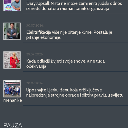
Daryl Upsall: Ništa ne može zamijeniti ljudski odnos
između donatora i humanitarnih organizacija
30.07.2026.
Elektrifikacija više nije pitanje klime. Postala je
pitanje ekonomije.
29.07.2026.
Kada odlučiš živjeti svoje snove, a ne tuđa
očekivanja
20.07.2026.
Upoznajte Ljerku, ženu koja drži ključeve
najpreciznije strojne obrade i diktira pravila u svijetu
mehanike
PAUZA