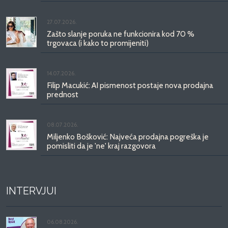
27.07.2026.
Zašto slanje poruka ne funkcionira kod 70 %
trgovaca (i kako to promijeniti)
14.07.2026.
Filip Macukić: AI pismenost postaje nova prodajna
prednost
08.07.2026.
Miljenko Bošković: Najveća prodajna pogreška je
pomisliti da je 'ne' kraj razgovora
INTERVJUI
06.08.2026.