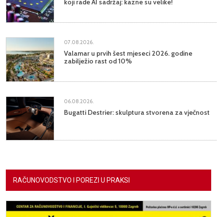
koji rade AI sadržaj: kazne su velike!
07.08.2026.
Valamar u prvih šest mjeseci 2026. godine
zabilježio rast od 10%
06.08.2026.
Bugatti Destrier: skulptura stvorena za vječnost
RAČUNOVODSTVO I POREZI U PRAKSI