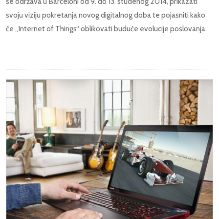
se održava u Barceloni od 9. do 13. studenog 2014, prikazati
svoju viziju pokretanja novog digitalnog doba te pojasniti kako
će „Internet of Things“ oblikovati buduće evolucije poslovanja.