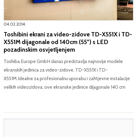
04.02.2014.
Toshibini ekrani za video-zidove TD-X551X i TD-
X551M dijagonale od 140cm (55”) s LED
pozadinskim osvjetljenjem
Toshiba Europe GmbH danas predstavlja najnovije modele
ekranskih jedinica za video-zidove, TD-X551X i TD-
X551M.
Idealne za profesionalnu uporabu i zahtjevne instalacije
velikih videozidova, ove ekranske jedinice dijagonale 140 cm