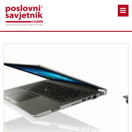
Skoči na glavni sadržaj