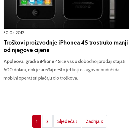
30.04.2012.
Troškovi proizvodnje iPhonea 4S trostruko manji
od njegove cijene
Appleova igračka iPhone 4S
će vas u slobodnoj prodaji stajati
600 dolara, dok je uređaj nešto jeftiniji na ugovor budući da
mobilni operateri plaćaju dio troškova.
Pagination
Next page
Last page
1
2
Sljedeća ›
Zadnja »