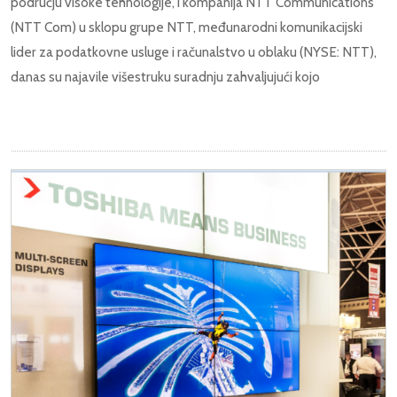
području visoke tehnologije, i kompanija NTT Communications
(NTT Com) u sklopu grupe NTT, međunarodni komunikacijski
lider za podatkovne usluge i računalstvo u oblaku (NYSE: NTT),
danas su najavile višestruku suradnju zahvaljujući kojo