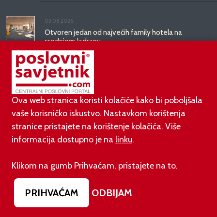
03.08.2026.
Otvoren jedan od najvećih family hotela na
srednjem Jadranu
01.08.2026.
Novi zakon o najmu bolje štiti najmoprimce, ali i
najmodavce
Ova web stranica koristi kolačiće kako bi poboljšala
vaše korisničko iskustvo. Nastavkom korištenja
stranice pristajete na korištenje kolačića. Više
PODUZETNIŠTVO
informacija dostupno je na
linku
.
01.08.2026.
Klikom na gumb Prihvaćam, pristajete na to.
adidas i Hrvatski nogometni savez objavili
višegodišnje partnerstvo
PRIHVAĆAM
ODBIJAM
30.07.2026.