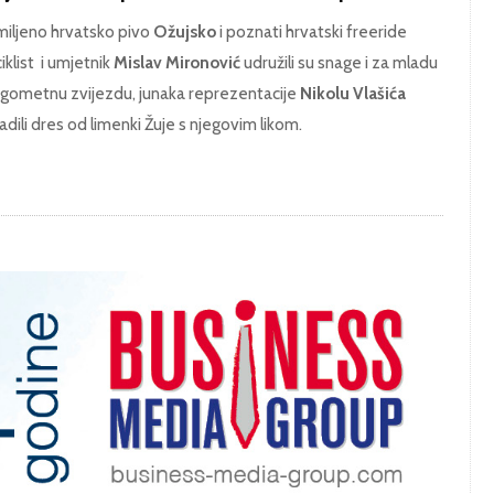
iljeno hrvatsko pivo
Ožujsko
i poznati hrvatski freeride
ciklist i umjetnik
Mislav Mironović
udružili su snage i za mladu
gometnu zvijezdu, junaka reprezentacije
Nikolu Vlašića
radili dres od limenki Žuje s njegovim likom.