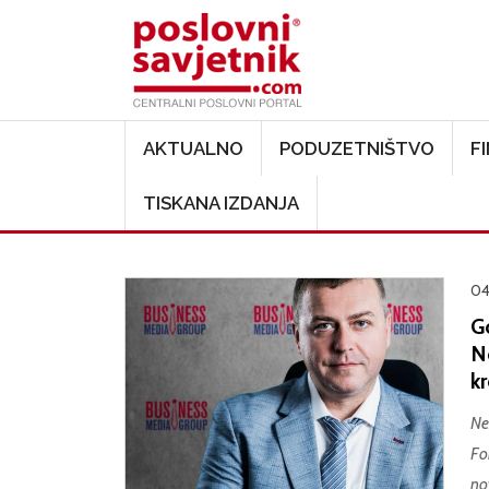
Main navigation
AKTUALNO
PODUZETNIŠTVO
F
TISKANA IZDANJA
04
G
N
kr
Ne
Fo
no