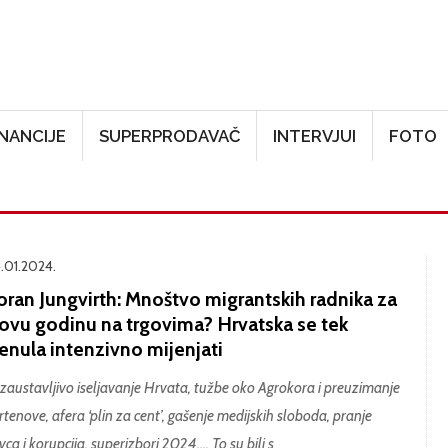
Skoči na glavni sadržaj
INANCIJE
SUPERPRODAVAČ
INTERVJUI
FOTO
.01.2024.
oran Jungvirth: Mnoštvo migrantskih radnika za
ovu godinu na trgovima? Hrvatska se tek
enula intenzivno mijenjati
zaustavljivo iseljavanje Hrvata, tužbe oko Agrokora i preuzimanje
rtenove, afera ‘plin za cent’, gašenje medijskih sloboda, pranje
vca i korupcija, superizbori 2024.… To su bili s