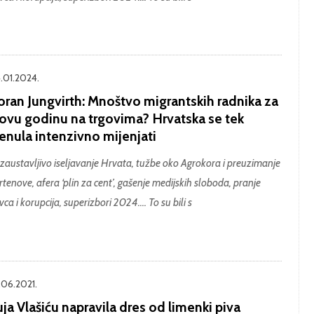
.01.2024.
oran Jungvirth: Mnoštvo migrantskih radnika za
ovu godinu na trgovima? Hrvatska se tek
enula intenzivno mijenjati
zaustavljivo iseljavanje Hrvata, tužbe oko Agrokora i preuzimanje
rtenove, afera ‘plin za cent’, gašenje medijskih sloboda, pranje
vca i korupcija, superizbori 2024.… To su bili s
.06.2021.
ja Vlašiću napravila dres od limenki piva