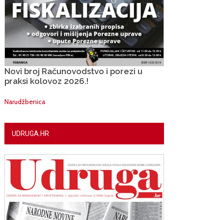
Novi broj Računovodstvo i porezi u
praksi kolovoz 2026.!
Narudžbenica
UDRUGA.HR