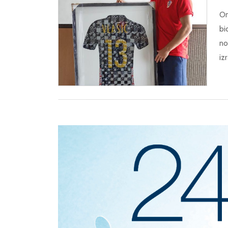
Om
bi
no
iz