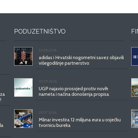
PODUZETNIŠTVO
F
01.08.2026.
adidas i Hrvatski nogometni savez objavili
višegodišnje partnerstvo
30.07.2026.
UGP najavio prosvjed protiv novih
 za
nameta i načina donošenja propisa
!
29.07.2026.
Mlinar investira 12 milijuna eura u osječku
la
tvornicu bureka