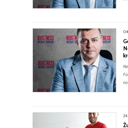
04
G
N
kr
Ne
Fo
no
24
Žu