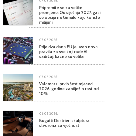
07.08.2026.
Pripremite se za velike
promjene: Od siječnja 2027. gasi
se opcija na Gmailu koju koriste
milijuni
07.08.2026.
Prije dva dana EU je uveo nova
pravila za sve koji rade AI
sadržaj: kazne su velike!
07.08.2026.
Valamar u prvih šest mjeseci
2026. godine zabilježio rast od
10%
06.08.2026.
Bugatti Destrier: skulptura
stvorena za vječnost