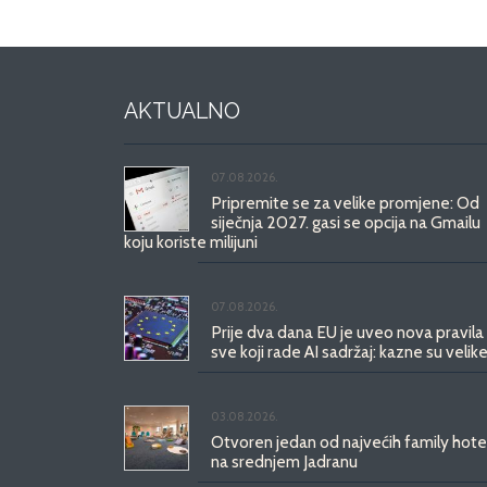
AKTUALNO
07.08.2026.
Pripremite se za velike promjene: Od
siječnja 2027. gasi se opcija na Gmailu
koju koriste milijuni
07.08.2026.
Prije dva dana EU je uveo nova pravila
sve koji rade AI sadržaj: kazne su velike
03.08.2026.
Otvoren jedan od najvećih family hote
na srednjem Jadranu