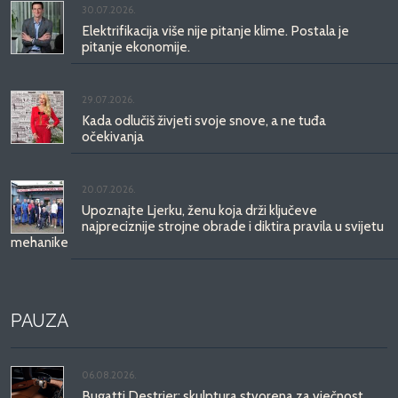
30.07.2026.
Elektrifikacija više nije pitanje klime. Postala je
pitanje ekonomije.
29.07.2026.
Kada odlučiš živjeti svoje snove, a ne tuđa
očekivanja
20.07.2026.
Upoznajte Ljerku, ženu koja drži ključeve
najpreciznije strojne obrade i diktira pravila u svijetu
mehanike
PAUZA
06.08.2026.
Bugatti Destrier: skulptura stvorena za vječnost