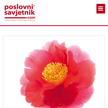
Skoči na glavni sadržaj