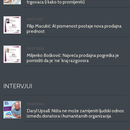
trgovaca (i kako to promijeniti)
14.07.2026.
Filip Macukić: AI pismenost postaje nova prodajna
prednost
08.07.2026.
Miljenko Bošković: Najveća prodajna pogreška je
pomisliti da je 'ne' kraj razgovora
INTERVJUI
06.08.2026.
Daryl Upsall: Ništa ne može zamijeniti ljudski odnos
između donatora i humanitarnih organizacija