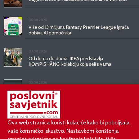
06.08.2026.
Više od 13 milijuna Fantasy Premier League igrača
dobiva AI pomoćnika
03.08.2026.
Od doma do doma: IKEA predstavlja
KOMPISHÄNG, kolekciju koja seli s vama
03.08.2026.
Kineski BYD predstavio luksuznu limuzinu veću od
Mercedesove S-klase, obećava domet do 1.000
kilometara
Ova web stranica koristi kolačiće kako bi poboljšala
vaše korisničko iskustvo. Nastavkom korištenja