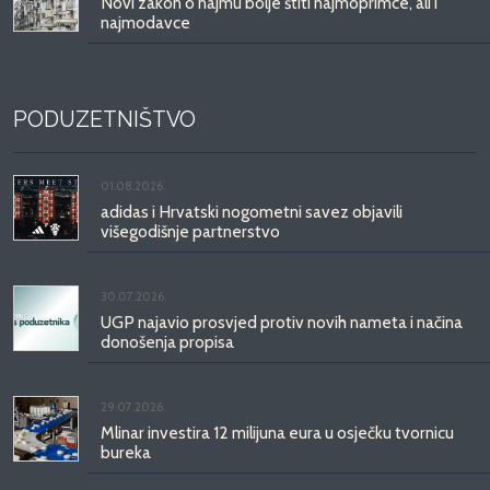
Novi zakon o najmu bolje štiti najmoprimce, ali i
najmodavce
PODUZETNIŠTVO
01.08.2026.
adidas i Hrvatski nogometni savez objavili
višegodišnje partnerstvo
30.07.2026.
UGP najavio prosvjed protiv novih nameta i načina
donošenja propisa
29.07.2026.
Mlinar investira 12 milijuna eura u osječku tvornicu
bureka