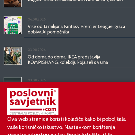
06.08.2026.
Više od 13 milijuna Fantasy Premier League igrača
dobiva AI pomoćnika
03.08.2026.
Od doma do doma: IKEA predstavlja
KOMPISHÄNG, kolekciju koja seli s vama
03.08.2026.
Kineski BYD predstavio luksuznu limuzinu veću od
Mercedesove S-klase, obećava domet do 1.000
kilometara
Ova web stranica koristi kolačiće kako bi poboljšala
vaše korisničko iskustvo. Nastavkom korištenja