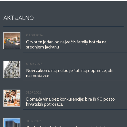
AKTUALNO
03.08.2026.
Otvoren jedan od najvećih family hotela na
srednjem Jadranu
01.08.2026.
Novi zakon o najmu bolje štiti najmoprimce, ali i
najmodavce
31.07.2026.
Domaća vina bez konkurencije: bira ih 90 posto
hrvatskih potrošača
31.07.2026.