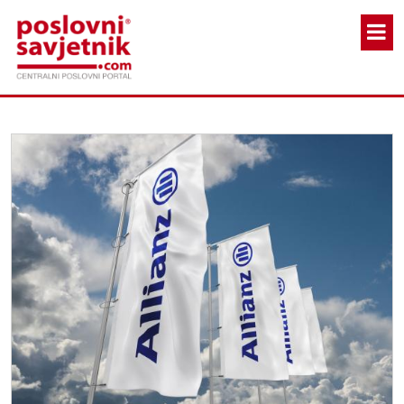
Skoči na glavni sadržaj