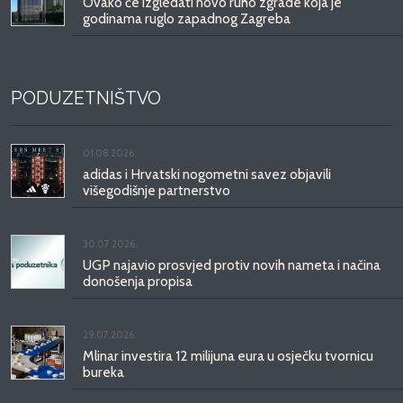
Ovako će izgledati novo ruho zgrade koja je
godinama ruglo zapadnog Zagreba
PODUZETNIŠTVO
01.08.2026.
adidas i Hrvatski nogometni savez objavili
višegodišnje partnerstvo
30.07.2026.
UGP najavio prosvjed protiv novih nameta i načina
donošenja propisa
29.07.2026.
Mlinar investira 12 milijuna eura u osječku tvornicu
bureka