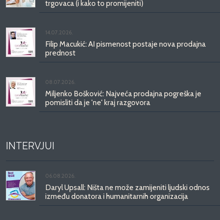
trgovaca (i kako to promijeniti)
14.07.2026.
Filip Macukić: AI pismenost postaje nova prodajna
prednost
08.07.2026.
Miljenko Bošković: Najveća prodajna pogreška je
pomisliti da je 'ne' kraj razgovora
INTERVJUI
06.08.2026.
Daryl Upsall: Ništa ne može zamijeniti ljudski odnos
između donatora i humanitarnih organizacija