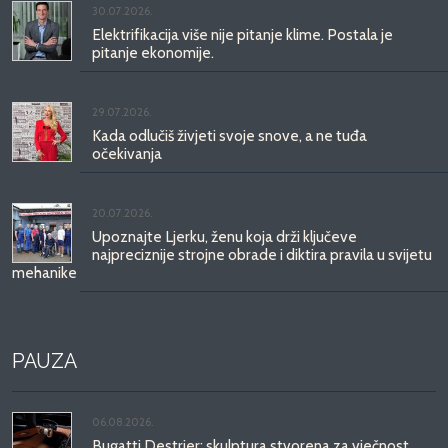
30.07.2026.
Elektrifikacija više nije pitanje klime. Postala je
pitanje ekonomije.
29.07.2026.
Kada odlučiš živjeti svoje snove, a ne tuđa
očekivanja
20.07.2026.
Upoznajte Ljerku, ženu koja drži ključeve
najpreciznije strojne obrade i diktira pravila u svijetu
mehanike
PAUZA
06.08.2026.
Bugatti Destrier: skulptura stvorena za vječnost