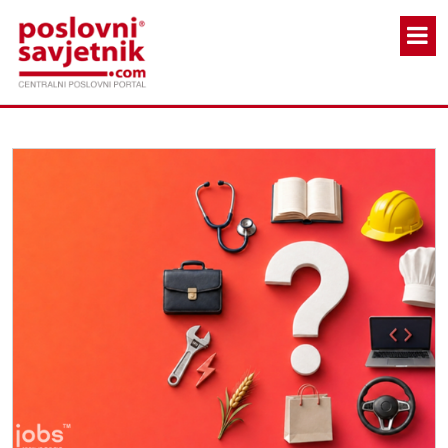
Skoči na glavni sadržaj