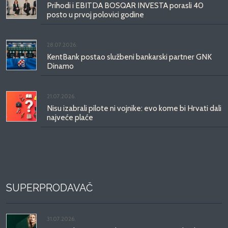
Prihodi i EBITDA BOSQAR INVESTA porasli 40
posto u prvoj polovici godine
28.07.2026.
KentBank postao službeni bankarski partner GNK
Dinamo
21.07.2026.
Nisu izabrali pilote ni vojnike: evo kome bi Hrvati dali
najveće plaće
SUPERPRODAVAČ
31.07.2026.