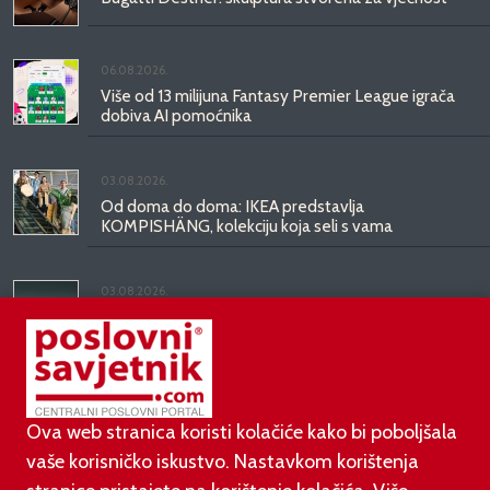
06.08.2026.
Više od 13 milijuna Fantasy Premier League igrača
dobiva AI pomoćnika
03.08.2026.
Od doma do doma: IKEA predstavlja
KOMPISHÄNG, kolekciju koja seli s vama
03.08.2026.
Kineski BYD predstavio luksuznu limuzinu veću od
Mercedesove S-klase, obećava domet do 1.000
kilometara
Ova web stranica koristi kolačiće kako bi poboljšala
vaše korisničko iskustvo. Nastavkom korištenja