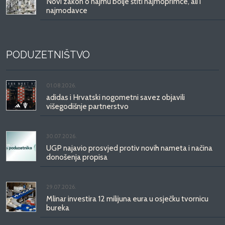
Novi zakon o najmu bolje štiti najmoprimce, ali i
najmodavce
PODUZETNIŠTVO
01.08.2026.
adidas i Hrvatski nogometni savez objavili
višegodišnje partnerstvo
30.07.2026.
UGP najavio prosvjed protiv novih nameta i načina
donošenja propisa
29.07.2026.
Mlinar investira 12 milijuna eura u osječku tvornicu
bureka