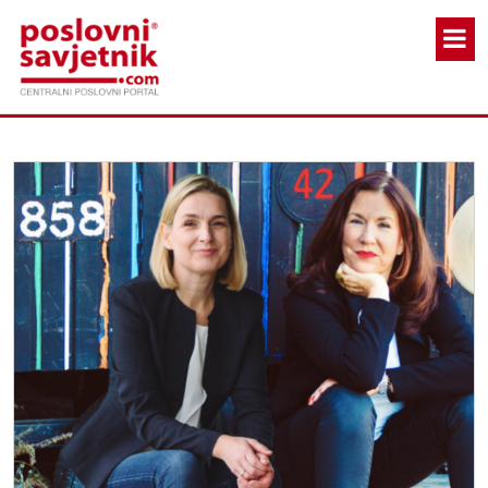
Skoči na glavni sadržaj