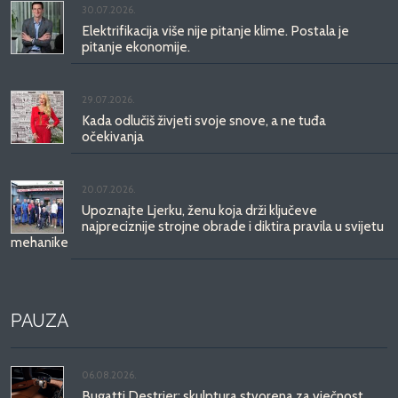
30.07.2026.
Elektrifikacija više nije pitanje klime. Postala je
pitanje ekonomije.
29.07.2026.
Kada odlučiš živjeti svoje snove, a ne tuđa
očekivanja
20.07.2026.
Upoznajte Ljerku, ženu koja drži ključeve
najpreciznije strojne obrade i diktira pravila u svijetu
mehanike
PAUZA
06.08.2026.
Bugatti Destrier: skulptura stvorena za vječnost