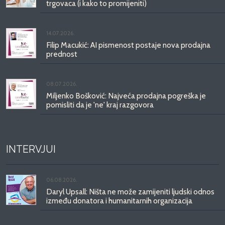
trgovaca (i kako to promijeniti)
14.07.2026.
Filip Macukić: AI pismenost postaje nova prodajna
prednost
08.07.2026.
Miljenko Bošković: Najveća prodajna pogreška je
pomisliti da je 'ne' kraj razgovora
INTERVJUI
06.08.2026.
Daryl Upsall: Ništa ne može zamijeniti ljudski odnos
između donatora i humanitarnih organizacija