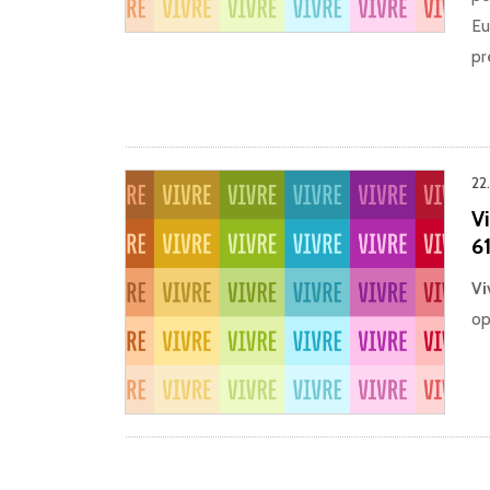
Eu
pr
22
V
61
Vi
op