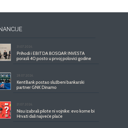
INANCIJE
31.07.2026.
Prihodi i EBITDA BOSQAR INVESTA
porasli 40 posto u prvoj polovici godine
28.07.2026.
KentBank postao službeni bankarski
partner GNK Dinamo
21.07.2026.
Nisu izabrali pilote ni vojnike: evo kome bi
Hrvati dali najveće plaće