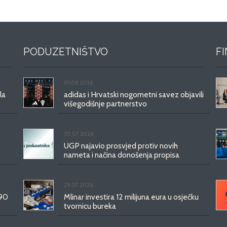
PODUZETNIŠTVO
F
01.08.2026.
la
adidas i Hrvatski nogometni savez objavili
višegodišnje partnerstvo
30.07.2026.
UGP najavio prosvjed protiv novih
nameta i načina donošenja propisa
29.07.2026.
 90
Mlinar investira 12 milijuna eura u osječku
tvornicu bureka