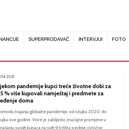
Skoči na glavni sadržaj
INANCIJE
SUPERPRODAVAČ
INTERVJUI
FOTO
.04.2021.
ijekom pandemije kupci treće životne dobi za
95 % više kupovali namještaj i predmete za
ređenje doma
periodu trajanja globalne pandemije, od ožujka 2020. do
ujka ove godine, Vivre je zabilježio značajne promjene u
našanju svojih kupaca na svih 9 tržišta srednje i istočne