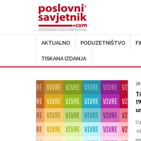
Main navigation
AKTUALNO
PODUZETNIŠTVO
F
TISKANA IZDANJA
28
T
1
u
U 
ož
po