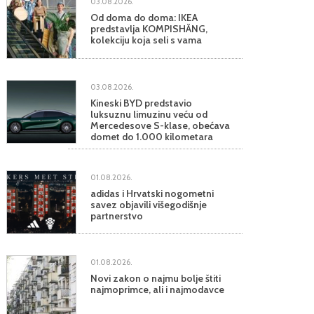
03.08.2026.
Od doma do doma: IKEA
predstavlja KOMPISHÄNG,
kolekciju koja seli s vama
03.08.2026.
Kineski BYD predstavio
luksuznu limuzinu veću od
Mercedesove S-klase, obećava
domet do 1.000 kilometara
01.08.2026.
adidas i Hrvatski nogometni
savez objavili višegodišnje
partnerstvo
01.08.2026.
Novi zakon o najmu bolje štiti
najmoprimce, ali i najmodavce