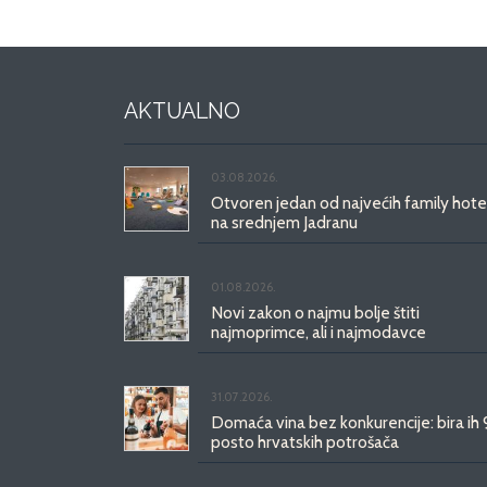
AKTUALNO
03.08.2026.
Otvoren jedan od najvećih family hote
na srednjem Jadranu
01.08.2026.
Novi zakon o najmu bolje štiti
najmoprimce, ali i najmodavce
31.07.2026.
Domaća vina bez konkurencije: bira ih
posto hrvatskih potrošača