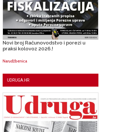
Novi broj Računovodstvo i porezi u
praksi kolovoz 2026.!
Narudžbenica
UDRUGA.HR