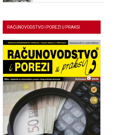
RAČUNOVODSTVO I POREZI U PRAKSI