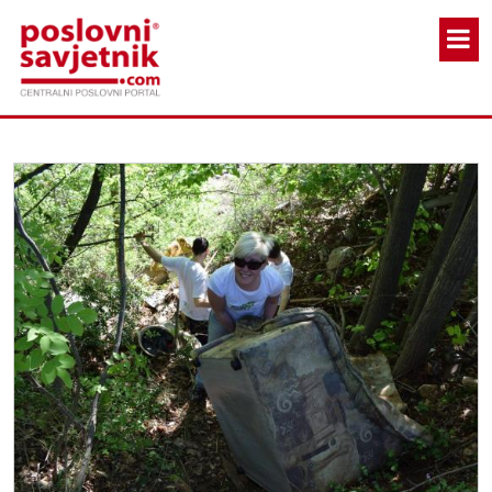
Skoči na glavni sadržaj