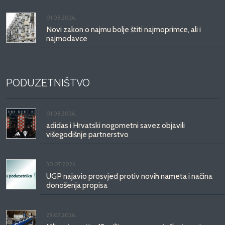
01.08.2026.
Novi zakon o najmu bolje štiti najmoprimce, ali i
najmodavce
PODUZETNIŠTVO
01.08.2026.
adidas i Hrvatski nogometni savez objavili
višegodišnje partnerstvo
30.07.2026.
UGP najavio prosvjed protiv novih nameta i načina
donošenja propisa
29.07.2026.