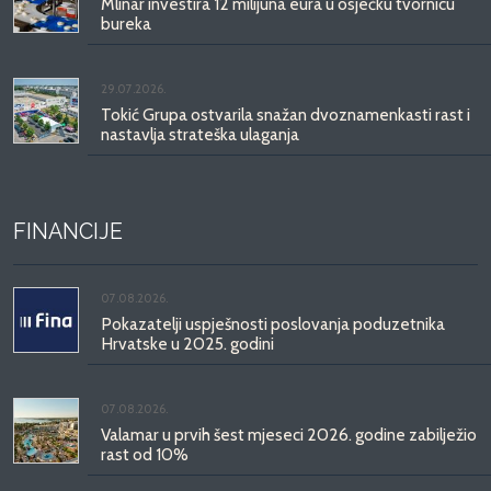
Mlinar investira 12 milijuna eura u osječku tvornicu
bureka
29.07.2026.
Tokić Grupa ostvarila snažan dvoznamenkasti rast i
nastavlja strateška ulaganja
FINANCIJE
07.08.2026.
Pokazatelji uspješnosti poslovanja poduzetnika
Hrvatske u 2025. godini
07.08.2026.
Valamar u prvih šest mjeseci 2026. godine zabilježio
rast od 10%