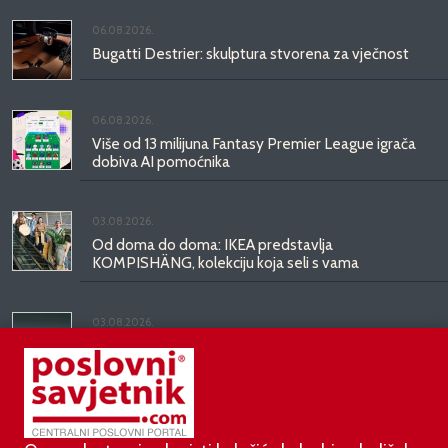
06.08.2026.
Bugatti Destrier: skulptura stvorena za vječnost
06.08.2026.
Više od 13 milijuna Fantasy Premier League igrača
dobiva AI pomoćnika
03.08.2026.
Od doma do doma: IKEA predstavlja
KOMPISHÄNG, kolekciju koja seli s vama
03.08.2026.
Kineski BYD predstavio luksuznu limuzinu veću od
Mercedesove S-klase, obećava domet do 1.000
kilometara