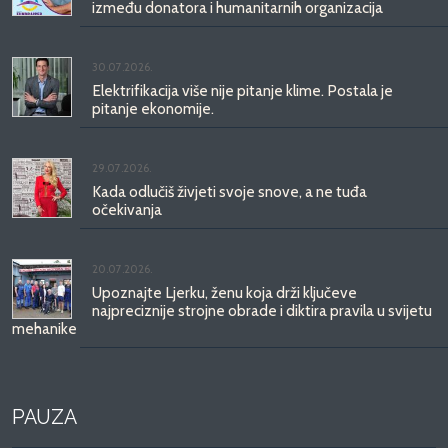
između donatora i humanitarnih organizacija
30.07.2026.
Elektrifikacija više nije pitanje klime. Postala je
pitanje ekonomije.
29.07.2026.
Kada odlučiš živjeti svoje snove, a ne tuđa
očekivanja
20.07.2026.
Upoznajte Ljerku, ženu koja drži ključeve
najpreciznije strojne obrade i diktira pravila u svijetu
mehanike
PAUZA