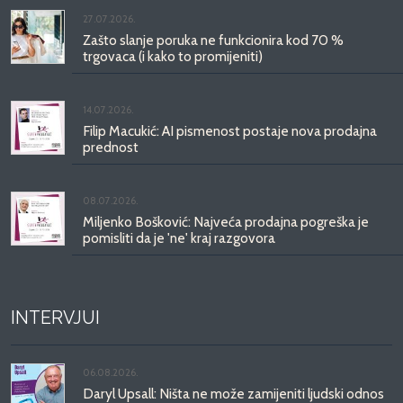
27.07.2026.
Zašto slanje poruka ne funkcionira kod 70 %
trgovaca (i kako to promijeniti)
14.07.2026.
Filip Macukić: AI pismenost postaje nova prodajna
prednost
08.07.2026.
Miljenko Bošković: Najveća prodajna pogreška je
pomisliti da je 'ne' kraj razgovora
INTERVJUI
06.08.2026.
Daryl Upsall: Ništa ne može zamijeniti ljudski odnos