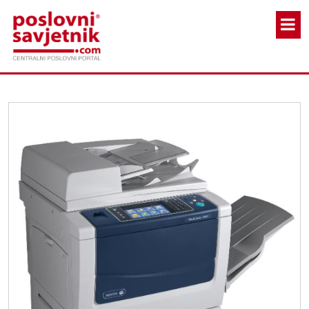
Skoči na glavni sadržaj