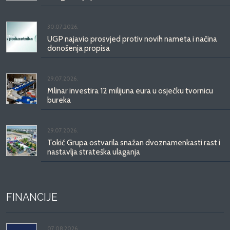
30.07.2026.
UGP najavio prosvjed protiv novih nameta i načina
donošenja propisa
29.07.2026.
Mlinar investira 12 milijuna eura u osječku tvornicu
bureka
29.07.2026.
Tokić Grupa ostvarila snažan dvoznamenkasti rast i
nastavlja strateška ulaganja
FINANCIJE
07.08.2026.