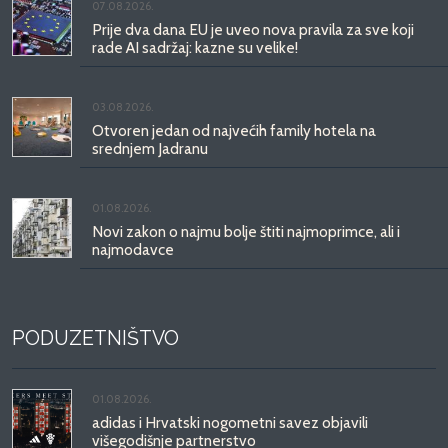
07.08.2026.
Prije dva dana EU je uveo nova pravila za sve koji
rade AI sadržaj: kazne su velike!
03.08.2026.
Otvoren jedan od najvećih family hotela na
srednjem Jadranu
01.08.2026.
Novi zakon o najmu bolje štiti najmoprimce, ali i
najmodavce
PODUZETNIŠTVO
01.08.2026.
adidas i Hrvatski nogometni savez objavili
višegodišnje partnerstvo