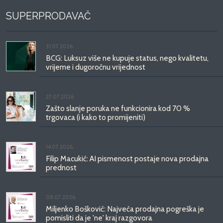
SUPERPRODAVAČ
31.07.2026.
BCG: Luksuz više ne kupuje status, nego kvalitetu,
vrijeme i dugoročnu vrijednost
27.07.2026.
Zašto slanje poruka ne funkcionira kod 70 %
trgovaca (i kako to promijeniti)
14.07.2026.
Filip Macukić: AI pismenost postaje nova prodajna
prednost
08.07.2026.
Miljenko Bošković: Najveća prodajna pogreška je
pomisliti da je 'ne' kraj razgovora