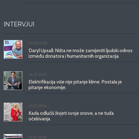
INTERVJUI
06.08.2026.
Daryl Upsall: Ništa ne može zamijeniti ljudski odnos
između donatora i humanitarnih organizacija
30.07.2026.
Elektrifikacija više nije pitanje klime. Postala je
pitanje ekonomije.
29.07.2026.
Kada odlučiš živjeti svoje snove, a ne tuđa
očekivanja
20.07.2026.