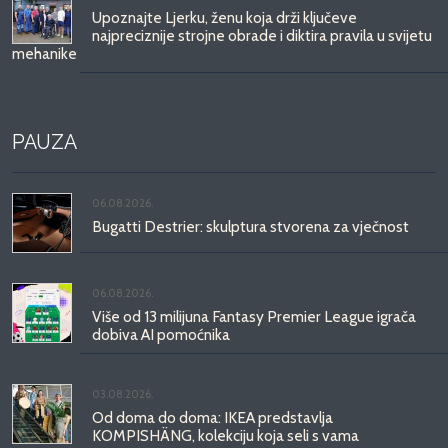
Upoznajte Ljerku, ženu koja drži ključeve
najpreciznije strojne obrade i diktira pravila u svijetu
mehanike
PAUZA
06.08.2026.
Bugatti Destrier: skulptura stvorena za vječnost
06.08.2026.
Više od 13 milijuna Fantasy Premier League igrača
dobiva AI pomoćnika
03.08.2026.
Od doma do doma: IKEA predstavlja
KOMPISHÄNG, kolekciju koja seli s vama