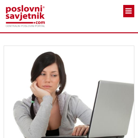
Skoči na glavni sadržaj