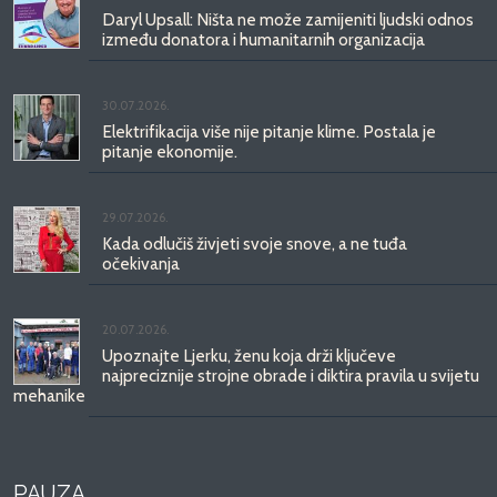
Daryl Upsall: Ništa ne može zamijeniti ljudski odnos
između donatora i humanitarnih organizacija
30.07.2026.
Elektrifikacija više nije pitanje klime. Postala je
pitanje ekonomije.
29.07.2026.
Kada odlučiš živjeti svoje snove, a ne tuđa
očekivanja
20.07.2026.
Upoznajte Ljerku, ženu koja drži ključeve
najpreciznije strojne obrade i diktira pravila u svijetu
mehanike
PAUZA