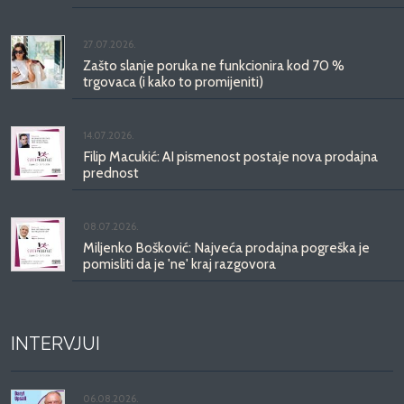
27.07.2026.
Zašto slanje poruka ne funkcionira kod 70 %
trgovaca (i kako to promijeniti)
14.07.2026.
Filip Macukić: AI pismenost postaje nova prodajna
prednost
08.07.2026.
Miljenko Bošković: Najveća prodajna pogreška je
pomisliti da je 'ne' kraj razgovora
INTERVJUI
06.08.2026.