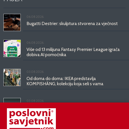
06.08.2026.
Bugatti Destrier: skulptura stvorena za vječnost
06.08.2026.
Više od 13 milijuna Fantasy Premier League igrača
dobiva AI pomoćnika
03.08.2026.
Od doma do doma: IKEA predstavlja
KOMPISHÄNG, kolekciju koja seli s vama
03.08.2026.
Kineski BYD predstavio luksuznu limuzinu veću od
Mercedesove S-klase, obećava domet do 1.000
kilometara