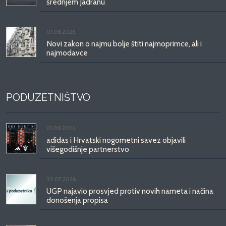
srednjem Jadranu
01.08.2026.
Novi zakon o najmu bolje štiti najmoprimce, ali i
najmodavce
PODUZETNIŠTVO
01.08.2026.
adidas i Hrvatski nogometni savez objavili
višegodišnje partnerstvo
30.07.2026.
UGP najavio prosvjed protiv novih nameta i načina
donošenja propisa