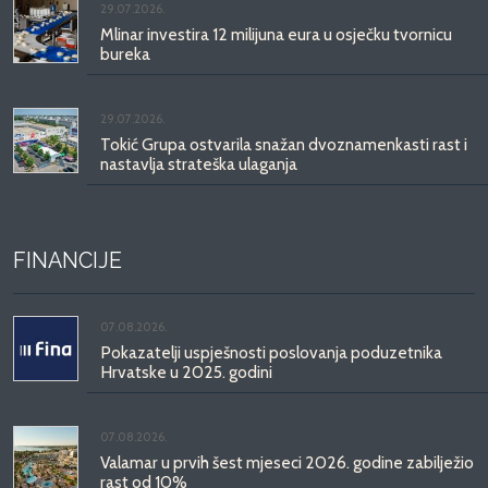
29.07.2026.
Mlinar investira 12 milijuna eura u osječku tvornicu
bureka
29.07.2026.
Tokić Grupa ostvarila snažan dvoznamenkasti rast i
nastavlja strateška ulaganja
FINANCIJE
07.08.2026.
Pokazatelji uspješnosti poslovanja poduzetnika
Hrvatske u 2025. godini
07.08.2026.
Valamar u prvih šest mjeseci 2026. godine zabilježio
rast od 10%