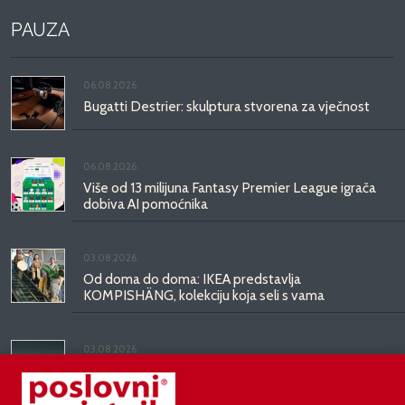
PAUZA
06.08.2026.
Bugatti Destrier: skulptura stvorena za vječnost
06.08.2026.
Više od 13 milijuna Fantasy Premier League igrača
dobiva AI pomoćnika
03.08.2026.
Od doma do doma: IKEA predstavlja
KOMPISHÄNG, kolekciju koja seli s vama
03.08.2026.
Kineski BYD predstavio luksuznu limuzinu veću od
Mercedesove S-klase, obećava domet do 1.000
kilometara