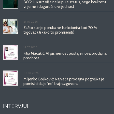
BCG: Luksuz više ne kupuje status, nego kvalitetu,
vrijeme i dugoročnu vrijednost
27.07.2026.
Zašto slanje poruka ne funkcionira kod 70 %
trgovaca (i kako to promijeniti)
14.07.2026.
Filip Macukić: AI pismenost postaje nova prodajna
prednost
08.07.2026.
Miljenko Bošković: Najveća prodajna pogreška je
pomisliti da je 'ne' kraj razgovora
INTERVJUI