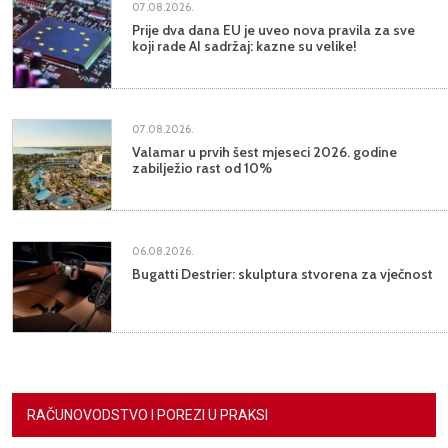
07.08.2026.
Prije dva dana EU je uveo nova pravila za sve
koji rade AI sadržaj: kazne su velike!
07.08.2026.
Valamar u prvih šest mjeseci 2026. godine
zabilježio rast od 10%
06.08.2026.
Bugatti Destrier: skulptura stvorena za vječnost
RAČUNOVODSTVO I POREZI U PRAKSI