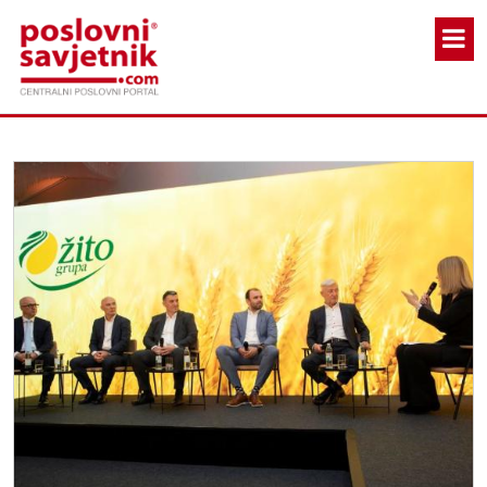
Skoči na glavni sadržaj