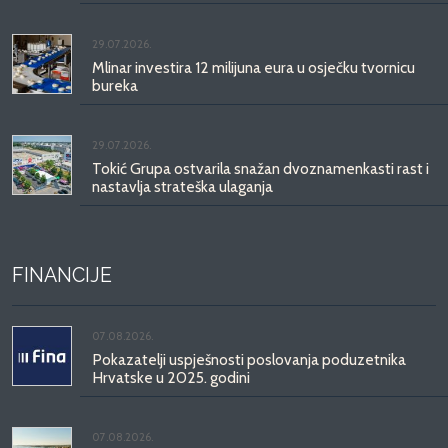
29.07.2026.
Mlinar investira 12 milijuna eura u osječku tvornicu
bureka
29.07.2026.
Tokić Grupa ostvarila snažan dvoznamenkasti rast i
nastavlja strateška ulaganja
FINANCIJE
07.08.2026.
Pokazatelji uspješnosti poslovanja poduzetnika
Hrvatske u 2025. godini
07.08.2026.