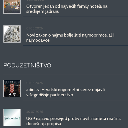
Otvoren jedan od najvećih family hotela na
srednjem Jadranu
01.08.2026.
Novi zakon o najmu bolje štiti najmoprimce, ali i
najmodavce
PODUZETNIŠTVO
01.08.2026.
adidas i Hrvatski nogometni savez objavili
višegodišnje partnerstvo
30.07.2026.
UGP najavio prosvjed protiv novih nameta i načina
donošenja propisa