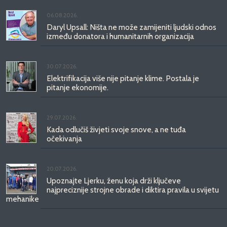
06.08.2026.
Daryl Upsall: Ništa ne može zamijeniti ljudski odnos
između donatora i humanitarnih organizacija
30.07.2026.
Elektrifikacija više nije pitanje klime. Postala je
pitanje ekonomije.
29.07.2026.
Kada odlučiš živjeti svoje snove, a ne tuđa
očekivanja
20.07.2026.
Upoznajte Ljerku, ženu koja drži ključeve
najpreciznije strojne obrade i diktira pravila u svijetu
mehanike