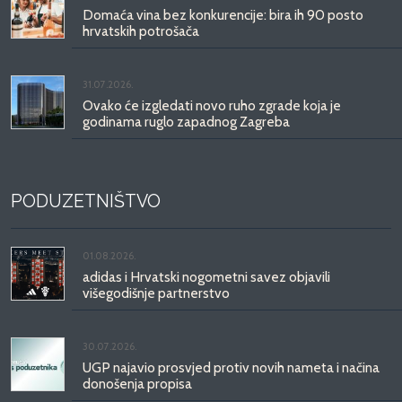
Domaća vina bez konkurencije: bira ih 90 posto
hrvatskih potrošača
31.07.2026.
Ovako će izgledati novo ruho zgrade koja je
godinama ruglo zapadnog Zagreba
PODUZETNIŠTVO
01.08.2026.
adidas i Hrvatski nogometni savez objavili
višegodišnje partnerstvo
30.07.2026.
UGP najavio prosvjed protiv novih nameta i načina
donošenja propisa