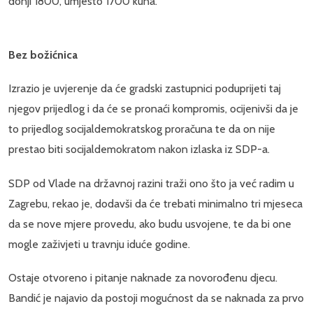
donji 1800, umjesto 1700 kuna.
Bez božićnica
Izrazio je uvjerenje da će gradski zastupnici poduprijeti taj
njegov prijedlog i da će se pronaći kompromis, ocijenivši da je
to prijedlog socijaldemokratskog proračuna te da on nije
prestao biti socijaldemokratom nakon izlaska iz SDP-a.
SDP od Vlade na državnoj razini traži ono što ja već radim u
Zagrebu, rekao je, dodavši da će trebati minimalno tri mjeseca
da se nove mjere provedu, ako budu usvojene, te da bi one
mogle zaživjeti u travnju iduće godine.
Ostaje otvoreno i pitanje naknade za novorođenu djecu.
Bandić je najavio da postoji mogućnost da se naknada za prvo