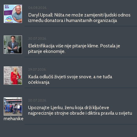
06.08.2026.
Daryl Upsall: Ništa ne može zamijeniti ljudski odnos
između donatora i humanitarnih organizacija
30.07.2026.
Elektrifikacija više nije pitanje klime. Postala je
pitanje ekonomije.
29.07.2026.
Kada odlučiš živjeti svoje snove, a ne tuđa
očekivanja
20.07.2026.
Upoznajte Ljerku, ženu koja drži ključeve
najpreciznije strojne obrade i diktira pravila u svijetu
mehanike