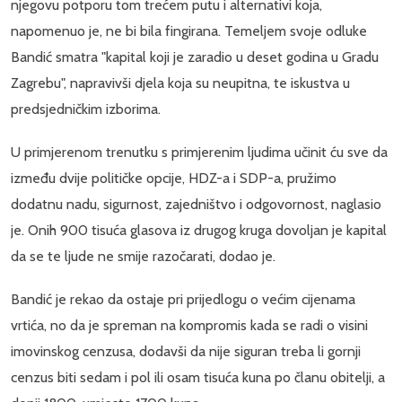
njegovu potporu tom trećem putu i alternativi koja,
napomenuo je, ne bi bila fingirana. Temeljem svoje odluke
Bandić smatra "kapital koji je zaradio u deset godina u Gradu
Zagrebu", napravivši djela koja su neupitna, te iskustva u
predsjedničkim izborima.
U primjerenom trenutku s primjerenim ljudima učinit ću sve da
između dvije političke opcije, HDZ-a i SDP-a, pružimo
dodatnu nadu, sigurnost, zajedništvo i odgovornost, naglasio
je. Onih 900 tisuća glasova iz drugog kruga dovoljan je kapital
da se te ljude ne smije razočarati, dodao je.
Bandić je rekao da ostaje pri prijedlogu o većim cijenama
vrtića, no da je spreman na kompromis kada se radi o visini
imovinskog cenzusa, dodavši da nije siguran treba li gornji
cenzus biti sedam i pol ili osam tisuća kuna po članu obitelji, a