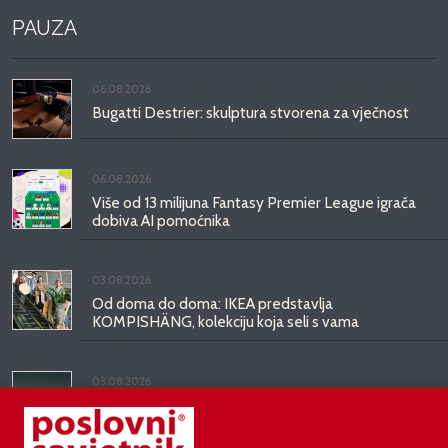
PAUZA
06.08.2026.
Bugatti Destrier: skulptura stvorena za vječnost
06.08.2026.
Više od 13 milijuna Fantasy Premier League igrača
dobiva AI pomoćnika
03.08.2026.
Od doma do doma: IKEA predstavlja
KOMPISHÄNG, kolekciju koja seli s vama
03.08.2026.
Kineski BYD predstavio luksuznu limuzinu veću od
Mercedesove S-klase, obećava domet do 1.000
kilometara