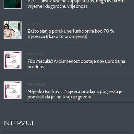
BCG: Luksuz više ne kupuje status, nego kvalitetu,
vrijeme i dugoročnu vrijednost
27.07.2026.
Zašto slanje poruka ne funkcionira kod 70 %
trgovaca (i kako to promijeniti)
14.07.2026.
Filip Macukić: AI pismenost postaje nova prodajna
prednost
08.07.2026.
Miljenko Bošković: Najveća prodajna pogreška je
pomisliti da je 'ne' kraj razgovora
INTERVJUI