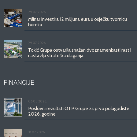
29.07.2026.
Mlinar investira 12 milijuna eura u osječku tvornicu
bureka
29.07.2026.
Tokić Grupa ostvarila snažan dvoznamenkasti rast i
nastavlja strateška ulaganja
FINANCIJE
06.08.2026.
Poslovni rezultati OTP Grupe za prvo polugodište
2026. godine
31.07.2026.