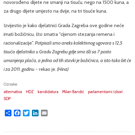
novorođeno dijete ne smanji na tisuću, nego na 1500 kuna, a
za drugo dijete umjesto na dvije, na tri tisuće kuna.
Izvijestio je kako djelatnici Grada Zagreba ove godine neće
imati božićnicu, što smatra "cijenom stezanja remena i
racionalizacije".
Potpisali smo aneks kolektivnog ugovora s 12,5
tisuća djelatnika u Gradu Zagrebu gdje smo išli sa 7 posto
umanjenja plaća, a jedna od tih stavki je božićnica, a isto tako bit će
i za 2011. godinu
- rekao je.
(Hina)
Oznake
alternativa
HDZ
kandidatura
Milan Bandić
parlamentarni izbori
SDP
Share
Facebook
Twitter
LinkedIn
Email