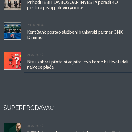
Prihodi i EBITDA BOSQAR INVESTA porasli 40
posto u prvoj polovici godine
28.07.2026.
KentBank postao službeni bankarski partner GNK
Dinamo
21.07.2026.
Nisu izabrali pilote ni vojnike: evo kome bi Hrvati dali
najveće plaće
SUPERPRODAVAČ
31.07.2026.